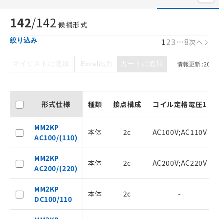
142
/
142
候補形式
1
2
3
…
8
絞り込み
次へ
マイリストに追加
Excel出力
カートに追加
情報更新 :
2026/
形式仕様
種類
接点構成
コイル定格電圧1
MM2KP
本体
2c
AC100V;AC110V
AC100/(110)
MM2KP
本体
2c
AC200V;AC220V
AC200/(220)
MM2KP
本体
2c
-
DC100/110