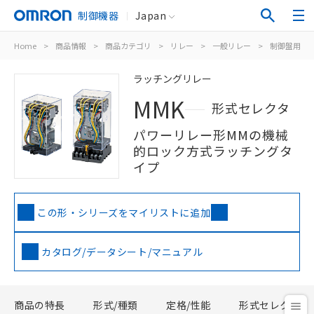
制御機器
Japan
Home
>
商品情報
>
商品カテゴリ
>
リレー
>
一般リレー
>
制御盤用
>
ラッチングリレー
MMK
形式セレクタ
パワーリレー形MMの機械
的ロック方式ラッチングタ
イプ
この形・シリーズをマイリストに追加
カタログ/データシート/マニュアル
商品の特長
形式/種類
定格/性能
形式セレクタ