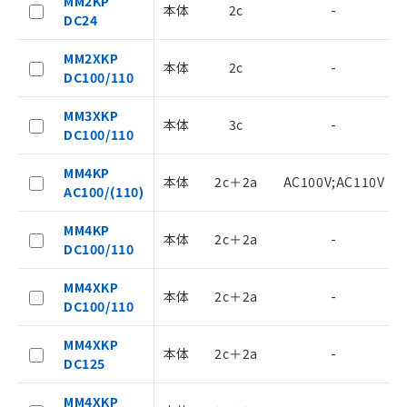
MM2KP
本体
2c
-
DC24
MM2XKP
本体
2c
-
DC100/110
MM3XKP
本体
3c
-
DC100/110
ご利用条件
MM4KP
本体
2c＋2a
AC100V;AC110V
AC100/(110)
以下の条件をお読みいただき、同意のうえ
ご利用ください。
MM4KP
本体
2c＋2a
-
DC100/110
本サービスは、当社制御機器事業取扱
商品の当社在庫状況および標準価格
MM4XKP
(税抜)を提供させていただくもので
本体
2c＋2a
-
DC100/110
す。
当社制御機器事業取扱商品の中には、
MM4XKP
本サービスの対象外となる商品もある
本体
2c＋2a
-
DC125
ことをご了承ください。
在庫状況および標準価格照会結果は、
MM4XKP