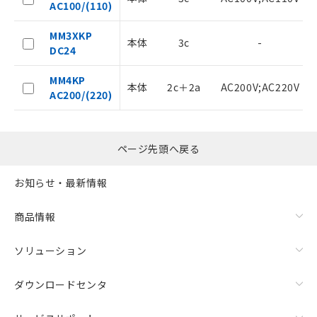
AC100/(110)
品・サービスに関するお客様との取
引・商談に必要な範囲で利用すること
MM3XKP
をご了承ください。
本体
3c
-
DC24
※当社の共同利用者とは、
"個人情報
の共同利用に関して"
の「1.共同利
MM4KP
用者の範囲」に記載されている法人を
本体
2c＋2a
AC200V;AC220V
AC200/(220)
指します。
ページ先頭へ戻る
お知らせ・最新情報
商品情報
ソリューション
ダウンロードセンタ