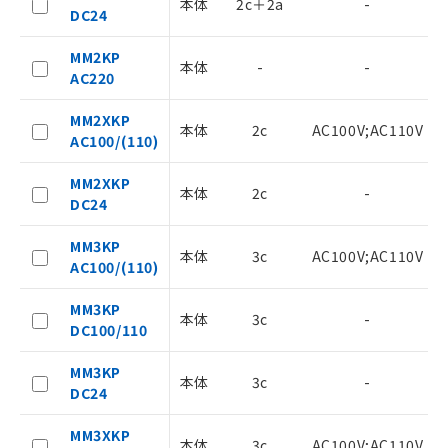
記載している更新日時点での社内デー
本体
2c＋2a
-
DC24
記
タに基づき作成されるものであり、閲
説明
号
覧された時点での実際の在庫および標
MM2KP
準価格とは異なる場合があることをご
本体
-
-
AC220
了承ください。
○
一定数以上の在庫あり
正式な納期状況および標準価格はお客
MM2XKP
様のお取引先、またはお客様担当のオ
本体
2c
AC100V;AC110V
△
一定数には満たないが在庫あり
AC100/(110)
ムロン制御機器販売店・当社販売員に
ご相談ください。
MM2XKP
－
在庫なし(最新の在庫状況につ
オムロン制御機器販売店や当社販売拠
本体
2c
-
DC24
いては、お客様のお取引先、ま
点は「
販売ネットワーク
」をご確認
たはお客様担当のオムロン制御
ください。
MM3KP
機器販売店・当社販売員にご確
在庫状況および標準価格結果を当社の
本体
3c
AC100V;AC110V
AC100/(110)
認ください)
事前の承諾なく第三者に漏洩または開
示しないようお願いします。
MM3KP
マイパーツ機能（部品リスト作成サー
空
受注生産機種、また在庫状況の
本体
3c
-
DC100/110
ビス）をご利用いただくには、I-Web
白
情報を公開していない機種
メンバーズにご登録されている必要が
MM3KP
あります。
本体
3c
-
DC24
お客様が当ウェブサイト上で当社にご
登録された部品リストについて、当社
MM3XKP
および当社の共同利用者が、当社の製
本体
3c
AC100V;AC110V