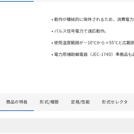
• 動作が機械的に保持されるため、消費電
• パルス信号電力で速応動作。
• 使用温度範囲が－10℃から＋55℃と広範
• 電力用補助継電器（JEC-174D）準拠品
商品の特長
形式/種類
定格/性能
形式セレクタ