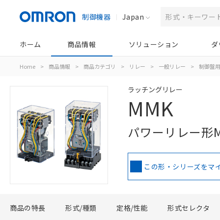
制御機器
Japan
ホーム
商品情報
ソリューション
ダ
Home
>
商品情報
>
商品カテゴリ
>
リレー
>
一般リレー
>
制御盤
ラッチングリレー
MMK
パワーリレー形
この形・シリーズをマ
商品の特長
形式/種類
定格/性能
形式セレクタ