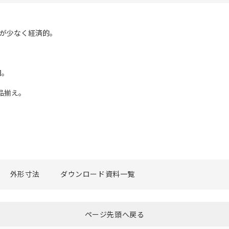
力が少なく経済的。
囲。
も品揃え。
外形寸法
ダウンロード資料一覧
ページ先頭へ戻る