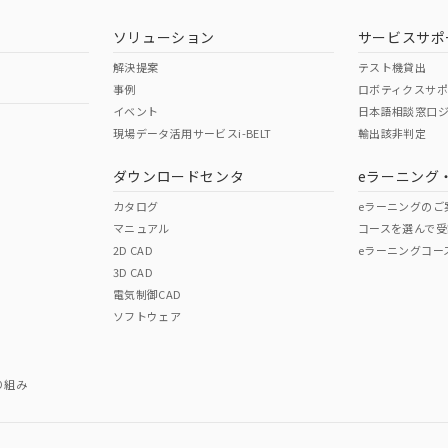
ソリューション
サービスサポ
解決提案
テスト機貸出
事例
ロボティクスサ
イベント
日本語相談窓口
現場データ活用サービスi-BELT
輸出該非判定
ダウンロードセンタ
eラーニング
カタログ
eラーニングのご
マニュアル
コースを選んで受
2D CAD
eラーニングコー
3D CAD
電気制御CAD
ソフトウェア
り組み