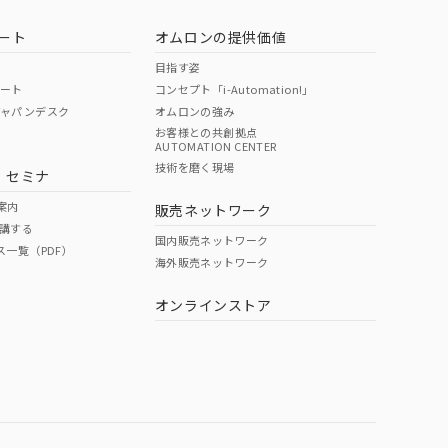
ート
オムロンの提供価値
目指す姿
ポート
コンセプト「i-Automation!」
ジャパンデスク
オムロンの強み
お客様との共創拠点
AUTOMATION CENTER
技術を磨く現場
・セミナ
案内
販売ネットワーク
講する
国内販売ネットワーク
ス一覧（PDF）
海外販売ネットワーク
オンラインストア