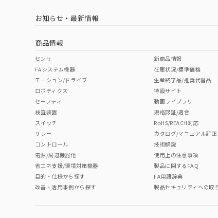
お知らせ・最新情報
商品情報
センサ
新商品情報
FAシステム機器
在庫状況/標準価格
モーション/ドライブ
生産終了品/推奨代替品
ロボティクス
特設サイト
セーフティ
動画ライブラリ
検査装置
規格認証/適合
スイッチ
RoHS/REACH対応
リレー
カタログ/マニュアル訂正
コントロール
技術解説
電源/周辺機器他
使用上の注意事項
省エネ支援/環境対策機器
製品に関するFAQ
目的・仕様から探す
FA用語辞典
改善・活用事例から探す
製品セキュリティへの取