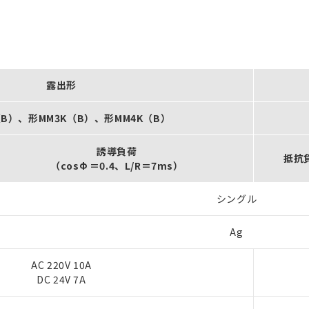
露出形
（B）、形MM3K（B）、形MM4K（B）
誘導負荷
抵抗
（cosΦ ＝0.4、L/R＝7ms）
シングル
Ag
AC 220V 10A
DC 24V 7A