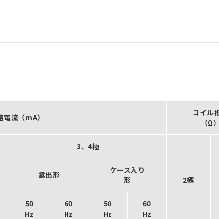
コイル
格電流（mA）
（Ω
3、4極
ケース入り
露出形
形
2極
50
60
50
60
Hz
Hz
Hz
Hz