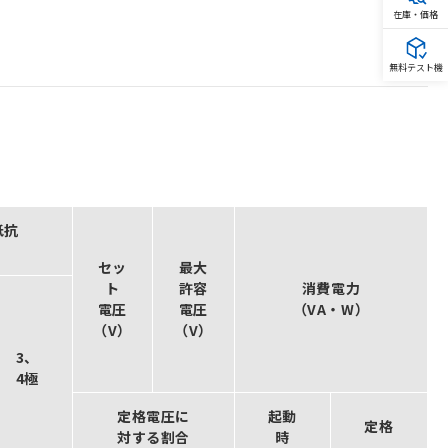
在庫・価格
無料テスト機
抵抗
）
セッ
最大
ト
許容
消費電力
電圧
電圧
（VA・W）
（V）
（V）
3、
4極
定格電圧に
起動
定格
対する割合
時