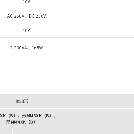
10A
AC 250V、DC 250V
10A
2,200VA、168W
露出形
2XK（B）、形MM3XK（B）、
形MM4XK（B）