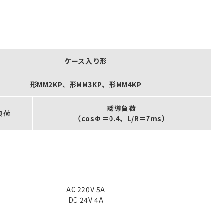
ケース入り形
形MM2KP、形MM3KP、形MM4KP
誘導負荷
負荷
（cosΦ ＝0.4、L/R＝7ms）
AC 220V 5A
DC 24V 4A