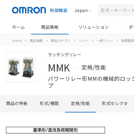
制御機器
Japan
ホーム
商品情報
ソリューション
ダ
Home
>
商品情報
>
商品カテゴリ
>
リレー
>
一般リレー
>
制御盤
ラッチングリレー
MMK
定格/性能
パワーリレー形MMの機械的ロッ
プ
商品の特長
形式/種類
定格/性能
形式セレクタ