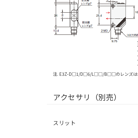
注. E3Z-D□1/D□6/L□□/B□□のレン
アクセサリ（別売）
スリット