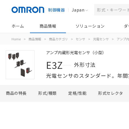
制御機器
Japan
ホーム
商品情報
ソリューション
ダ
Home
>
商品情報
>
商品カテゴリ
>
センサ
>
光電センサ
>
アンプ
アンプ内蔵形光電センサ（小型）
E3Z
外形寸法
光電センサのスタンダード。年間
商品の特長
形式/種類
定格/性能
形式セレクタ