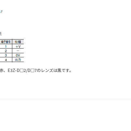
ズは赤、E3Z-D□2/D□7のレンズは黒です。