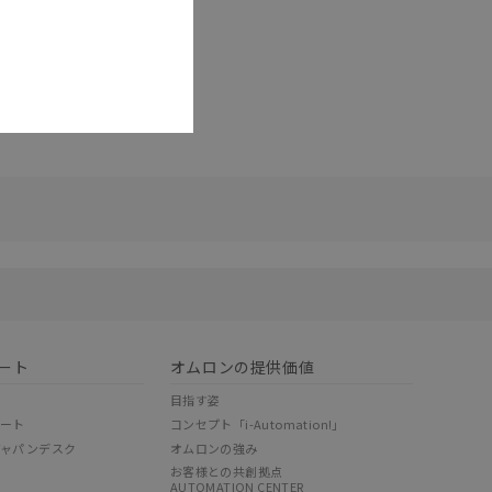
リセット
ート
オムロンの提供価値
目指す姿
ポート
コンセプト「i-Automation!」
ジャパンデスク
オムロンの強み
お客様との共創拠点
AUTOMATION CENTER