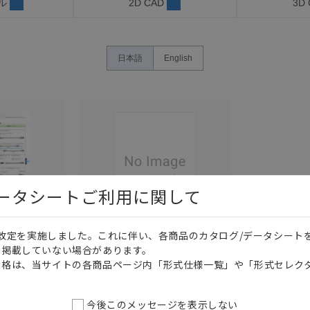
ル
2D CAD
3D
日本語
English
データシートご利用に関して
価格改定を実施しました。これに伴い、各商品のカタログ/データシート
このカタログを選択
このカタログを選択
を掲載していない場合があります。
価格は、当サイトの各商品ページ内「形式仕様一覧」や「形式セレク
カタログ
日本語
CDJC-011AK
コネクタの
M12/M8 丸型コネク
今後このメッセージを表示しない