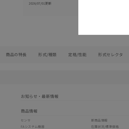
紹介
2026/07/01
更新
2024/11/11
更新
商品の特長
形式/種類
定格/性能
形式セレクタ
お知らせ・最新情報
商品情報
センサ
新商品情報
FAシステム機器
在庫状況/標準価格