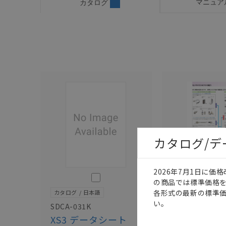
マニュア
カタログ
カタログ/
2026年7月1日に
このカタログを選択
の商品では標準価格
各形式の最新の標準
カタログ
日本語
カタログ
日本語
い。
SDCA-031K
XS3
XS3 データシート
センサI/O