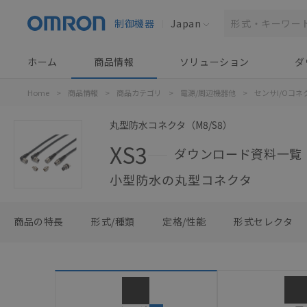
制御機器
Japan
ホーム
商品情報
ソリューション
ダ
Home
>
商品情報
>
商品カテゴリ
>
電源/周辺機器他
>
センサI/Oコ
丸型防水コネクタ（M8/S8）
XS3
ダウンロード資料一覧
小型防水の丸型コネクタ
商品の特長
形式/種類
定格/性能
形式セレクタ