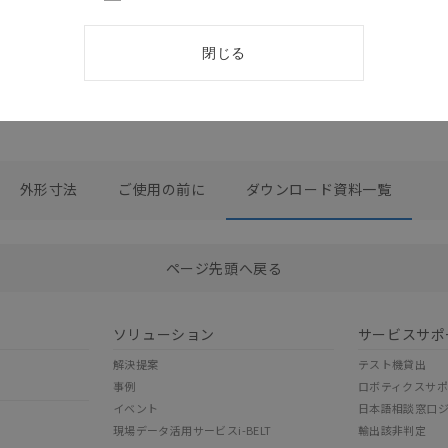
タ カタログ
2026/08/03
更新
閉じる
外形寸法
ご使用の前に
ダウンロード資料一覧
選択したファイルを一括ダウンロード
0
選択可能容量：
0.0
MB /
100
MB
ページ先頭へ戻る
ソリューション
サービスサポ
解決提案
テスト機貸出
事例
ロボティクスサ
イベント
日本語相談窓口
現場データ活用サービスi-BELT
輸出該非判定