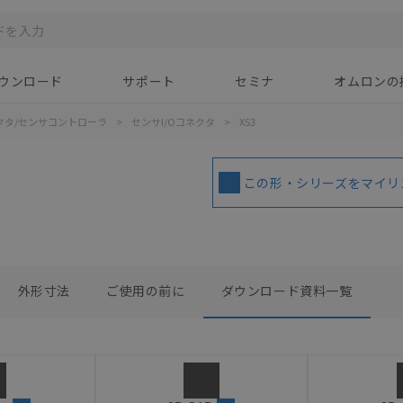
ウンロード
サポート
セミナ
オムロンの
ネクタ/センサコントローラ
>
センサI/Oコネクタ
>
XS3
この形・シリーズをマイリ
外形寸法
ご使用の前に
ダウンロード資料一覧