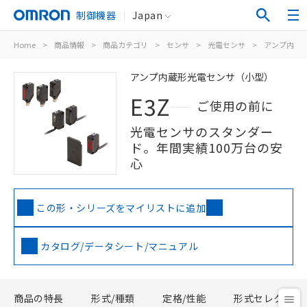
制御機器
Japan
Home
>
商品情報
>
商品カテゴリ
>
センサ
>
光電センサ
>
アンプ内蔵
アンプ内蔵形光電センサ（小型）
E3Z
ご使用の前に
光電センサのスタンダー
ド。年間実績100万台の安
心
この形・シリーズをマイリストに追加
カタログ/データシート/マニュアル
商品の特長
形式/種類
定格/性能
形式セレクタ