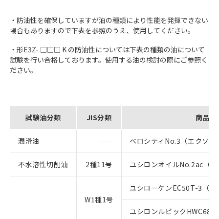
・防油性を確保していますが油の種類により性能を発揮できない
場合もありますので下表を参照のうえ、使用してください。
・形E3Z- □□□ K の防油性については下表の種類の油について
試験を行い合格しております。使用する油の検討の際にご参照く
ださい。
試験油分類
JIS分類
商品名
潤滑油
ベロシティNo.3（エクソ
不水溶性切削油
2種11号
ユシロンオイルNo.2ac（
ユシローケンEC50T-3（
W1種1号
ユシロンルビックHWC68