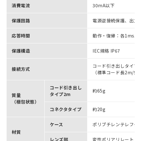
消費電流
30mA以下
保護回路
電源逆接続保護、出力
応答時間
動作・復帰：各1ms以
保護構造
IEC規格 IP67
コード引き出しタイプ
接続方式
（標準コード長2m/50
コード引き出し
約65g
タイプ2m
質量
（梱包状態）
コネクタタイプ
約20g
ケース
ポリブチレンテレフタ
材質
レンズ部
変性ポリアリレート