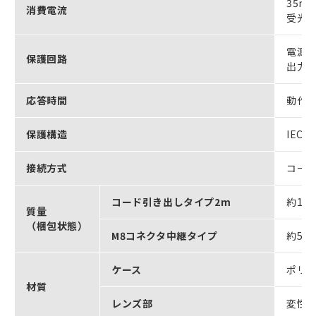
35m
消費電流
受光器
電源
保護回路
出力
応答時間
動作・
保護構造
IEC
接続方式
コード
コード引き出しタイプ2m
約120
質量
（梱包状態）
M8コネクタ中継タイプ
約50g
ケース
ポリ
材質
レンズ部
変性