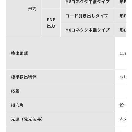
M8コネクタ中継タイプ
形E3Z
形式
コード引き出しタイプ
形E3Z
PNP
出力
M8コネクタ中継タイプ
形E3Z
検出距離
15m
標準検出物体
φ12
応差
指向角
投・受
光源（発光波長）
赤外発