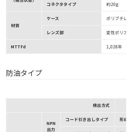
（梱包状態）
コネクタタイプ
約20g
ケース
ポリブチレ
材質
レンズ部
変性ポリア
MTTFd
1,028年
防油タイプ
検出方式
コード引き出しタイプ
形E3Z
NPN
出力