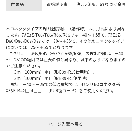
付属品
取扱説明書 注. 反射板、取りつけ金具は
＊コネクタタイプの周囲温度範囲（動作時）は、形式により異な
ります。形E3Z-T66/T86/R66/R86では－40～＋55℃、形E3Z-
D66/D86/D67/D87では－30～＋55℃、その他のコネクタタイプ
については－25～＋55℃となります。
ただし、回帰反射形（形E3Z-R66/R86）の検出距離は、－40
～－25℃の範囲では左表の値と異なり、以下のようになりますの
でご注意ください。
3m〔100mm〕＊1（形E39-R1S使用時）、
2m〔100mm〕＊1（形E39-R1使用時）
また、－40～－25℃の低温環境では、センサI/Oコネクタ 形
XS3F-M42□-4□□-L（PUR製コード）をご使用ください。
ページ先頭へ戻る