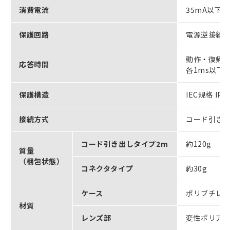
消費電流
35mA以下
保護回路
電源逆接続
動作・復帰
応答時間
各1ms以下
保護構造
IEC規格 IP6
接続方式
コード引き出
コード引き出しタイプ2m
約120g
質量
（梱包状態）
コネクタタイプ
約30g
ケース
ポリブチレ
材質
レンズ部
変性ポリア