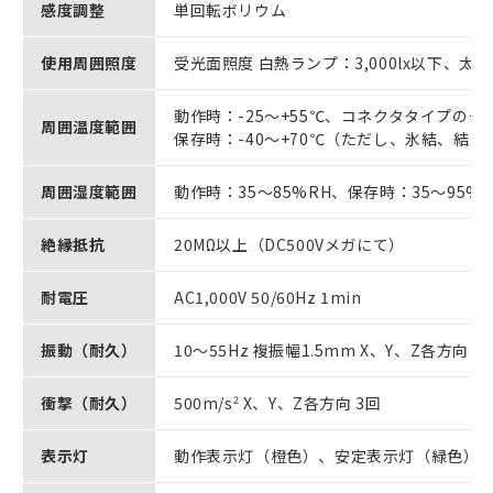
感度調整
単回転ボリウム
使用周囲照度
受光面照度 白熱ランプ：3,000lx以下、太陽光
動作時：-25～+55℃、コネクタタイプの一
周囲温度範囲
保存時：-40～+70℃（ただし、氷結、結
周囲湿度範囲
動作時：35～85%RH、保存時：35～95
絶縁抵抗
20MΩ以上（DC500Vメガにて）
耐電圧
AC1,000V 50/60Hz 1min
振動（耐久）
10～55Hz 複振幅1.5mm X、Y、Z各方向 2h
衝撃（耐久）
500m/s
2
X、Y、Z各方向 3回
表示灯
動作表示灯（橙色）、安定表示灯（緑色）