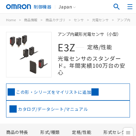
制御機器
Japan
Home
>
商品情報
>
商品カテゴリ
>
センサ
>
光電センサ
>
アンプ内蔵
アンプ内蔵形光電センサ（小型）
E3Z
定格/性能
光電センサのスタンダー
ド。年間実績100万台の安
心
この形・シリーズをマイリストに追加
カタログ/データシート/マニュアル
商品の特長
形式/種類
定格/性能
形式セレクタ