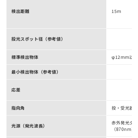
検出距離
15m
投光スポット径（参考値）
標準検出物体
φ12mm以
最小検出物体（参考値）
応差
指向角
投・受光器：
赤外発光ダ
光源（発光波長）
（870nm）