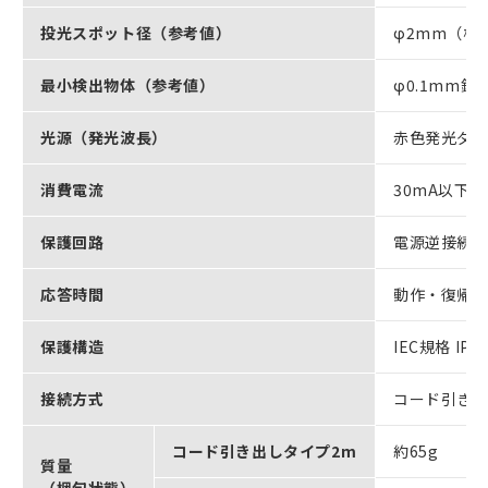
投光スポット径（参考値）
φ2mm（検
最小検出物体（参考値）
φ0.1mm銅
光源（発光波長）
赤色発光ダイ
消費電流
30mA以下
保護回路
電源逆接続
応答時間
動作・復帰：
保護構造
IEC規格 IP6
接続方式
コード引き出
コード引き出しタイプ2m
約65g
質量