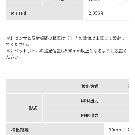
MTTFd
2,056年
＊1. センサと反射板間の距離は〔 〕内の数値以上離して設定し
てください。
＊2. ペットボトルの通過位置は500mm以上となるように設置く
ださい。
検出方式
透
NPN出力
形式
PNP出力
検出距離
30mm±20