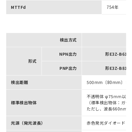
MTTFd
754年
検出方式
NPN出力
形E3Z-B61
形式
PNP出力
形E3Z-B81
検出距離
500mm〔80mm〕＊1
不透明体 φ75ｍｍ以上
標準検出物体
（標準検出物体：ガラス管
ただし、波長660nm
光源（発光波長）
赤色発光ダイオード（6