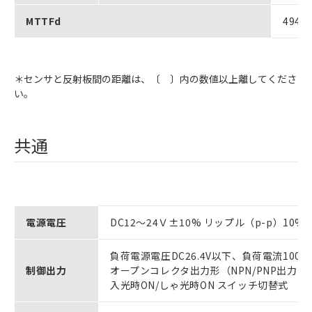
MTTFd
494年
＊センサと反射板間の距離は、〔 〕内の数値以上離してくださ
い。
共通
電源電圧
DC12～24Ｖ±10% リップル（p-p）10%
負荷電源電圧DC26.4V以下、負荷電流100
制御出力
オープンコレクタ出力形（NPN/PNP出力 
入光時ON/しゃ光時ON スイッチ切替式