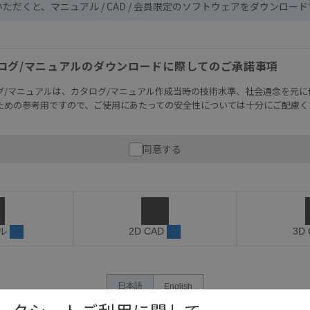
いただくと、マニュアル / CAD / 会員限定のソフトウェアをダウンロー
ログ/マニュアルのダウンロードに際してのご承諾事項
グ/マニュアルは、カタログ/マニュアル作成当時の技術水準、社会通念を元に
ための参考用ですので、ご使用にあたっての安全性については十分にご配慮く
財産に重大な危険を及ぼすような用途に使用される場合には、システム全体
同意する
性を確保できるよう設計されていること、および本製品が全体の中で意図し
必ず事前に確認してください。
記載されているアプリケーション事例は参考用ですので、ご採用に際しては機
さい。・商品に接続される推奨機器等、現在では入手困難なものもそのまま
がありますがご容赦ください。
ル
2D CAD
3D
内容や連絡先等は作成当時のものであり、変更・改定させていただいている
認のうえ、ご用命下さいますようお願いいたします。
日本語
English