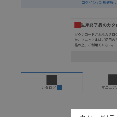
ログイン / 新規登録
生産終了品のカタ
ダウンロードされるカタロ
た、マニュアルはご使用の
諾の上、ご利用ください。
お客様が本製品を人命や
長設計により必要な安全
設置されていることを、
カタログ/マニュアルに
ご確認のうえご使用くだ
字が含まれている可能性
マニュア
カタログ
記載されているサービス
サイトの掲載内容をご確