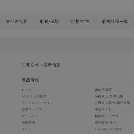
商品の特長
形式/種類
定格/性能
形式仕様一覧
お知らせ・最新情報
商品情報
センサ
新商品情報
FAシステム機器
在庫状況/標準価格
モーション/ドライブ
生産終了品/推奨代替品
ロボティクス
特設サイト
セーフティ
動画ライブラリ
検査装置
規格認証/適合
スイッチ
RoHS/REACH対応