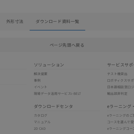
外形寸法
ダウンロード資料一覧
選択したファイルを一括ダウンロード
0
選択可能容量：
0.0
MB /
100
MB
ページ先頭へ戻る
ソリューション
サービスサポ
解決提案
テスト機貸出
事例
ロボティクスサ
イベント
日本語相談窓口
現場データ活用サービスi-BELT
輸出該非判定
ダウンロードセンタ
eラーニング
カタログ
eラーニングのご
マニュアル
コースを選んで受
2D CAD
eラーニングコー