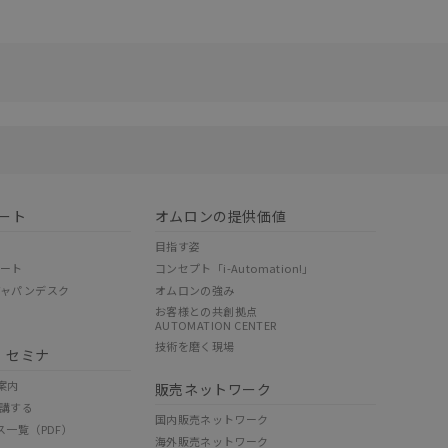
リセット
ート
オムロンの提供価値
目指す姿
ポート
コンセプト「i-Automation!」
ジャパンデスク
オムロンの強み
お客様との共創拠点
AUTOMATION CENTER
技術を磨く現場
・セミナ
案内
販売ネットワーク
講する
国内販売ネットワーク
ス一覧（PDF）
海外販売ネットワーク