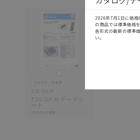
カタログ/
2026年7月1日に
の商品では標準価格
各形式の最新の標準
い。
このカタログを選択
カタログ
日本語
E3X-DA-N
E3X-DA-N データシ
ート
2019/04/01
更新