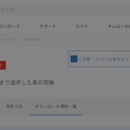
ウンロード
サポート
セミナ
オムロンの
ァイバアンプ
>
E3X-DA-N
この形・シリーズをマイリ
了
まで追求した真の究極
外形寸法
ダウンロード資料一覧