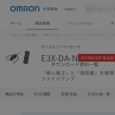
制御機器
Japan
ホーム
商品情報
ソリューション
ダ
Home
>
商品情報
>
商品カテゴリ
>
センサ
>
ファイバセンサ
>
フ
デジタルファイバセンサ
E3X-DA-N
2019年03月 受注終
ダウンロード資料一覧
「使い易さ」と「高性能」を極限
ファイバアンプ
商品の特長
形式/種類
定格/性能
形式仕様一覧