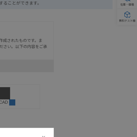
ドすることができます。
在庫・価格
無料テスト機
作成されたものです。ま
ださい。以下の内容をご承
として危険を知らせたり、冗
た用途に対して適切に配電・
器・装置の機能や安全性を
記載しています。・誤字、脱
 CAD
可能性があります。改めて当