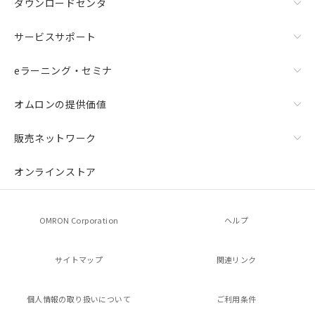
ダウンロードセンタ
いては、お客様のお取引先、ま
点は「
販売ネットワーク
」をご確認
たはお客様担当のオムロン制御
ください。
機器販売店・当社販売員にご確
サービスサポート
在庫状況および標準価格結果を当社の
認ください)
事前の承諾なく第三者に漏洩または開
示しないようお願いします。
eラーニング・セミナ
マイパーツ機能（部品リスト作成サー
空
受注生産機種、また在庫状況の
ビス）をご利用いただくには、I-Web
白
情報を公開していない機種
オムロンの提供価値
メンバーズにご登録されている必要が
あります。
販売ネットワーク
お客様が当ウェブサイト上で当社にご
登録された部品リストについて、当社
および当社の共同利用者が、当社の製
オンラインストア
品・サービスに関するお客様との取
引・商談に必要な範囲で利用すること
をご了承ください。
OMRON Corporation
ヘルプ
※当社の共同利用者とは、
"個人情報
の共同利用に関して"
の「1.共同利
用者の範囲」に記載されている法人を
サイトマップ
関連リンク
指します。
個人情報の
取り扱いについて
ご利用条件