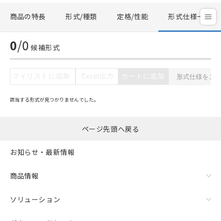
以下の条件をお読みいただき、同意のうえ
商品の特長
形式/種類
定格/性能
形式仕様一覧
ご利用ください。
本サービスは、当社制御機器事業取扱
0
/
0
候補形式
商品の当社在庫状況および標準価格
(税抜)を提供させていただくもので
す。
マイリストに追加
Excel出力
カートに追加
当社制御機器事業取扱商品の中には、
本サービスの対象外となる商品もある
該当する形式が見つかりませんでした。
ことをご了承ください。
在庫状況および標準価格照会結果は、
記載している更新日時点での社内デー
ページ先頭へ戻る
記
タに基づき作成されるものであり、閲
説明
号
覧された時点での実際の在庫および標
お知らせ・最新情報
準価格とは異なる場合があることをご
了承ください。
○
一定数以上の在庫あり
正式な納期状況および標準価格はお客
商品情報
様のお取引先、またはお客様担当のオ
△
一定数には満たないが在庫あり
ムロン制御機器販売店・当社販売員に
ソリューション
ご相談ください。
－
在庫なし(最新の在庫状況につ
オムロン制御機器販売店や当社販売拠