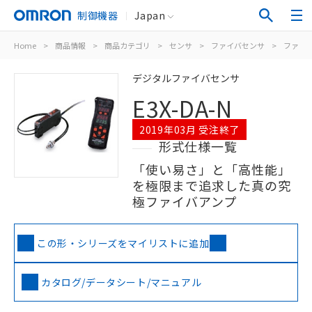
制御機器
Japan
Home
>
商品情報
>
商品カテゴリ
>
センサ
>
ファイバセンサ
>
ファイ
デジタルファイバセンサ
E3X-DA-N
2019年03月 受注終了
形式仕様一覧
「使い易さ」と「高性能」
を極限まで追求した真の究
極ファイバアンプ
この形・シリーズをマイリストに追加
カタログ/データシート/マニュアル
ご利用条件