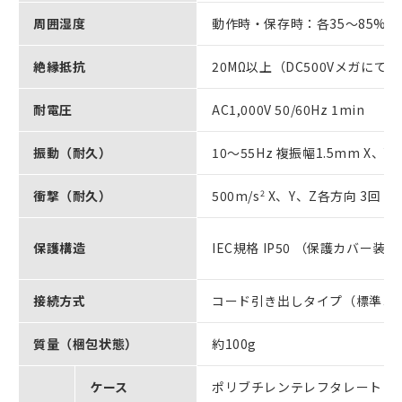
周囲湿度
動作時・保存時：各35～85%
絶縁抵抗
20MΩ以上（DC500Vメガにて）
耐電圧
AC1,000V 50/60Hz 1min
振動（耐久）
10～55Hz 複振幅1.5mm X、Y
衝撃（耐久）
500m/s
2
X、Y、Z各方向 3回
保護構造
IEC規格 IP50 （保護カバー装
接続方式
コード引き出しタイプ（標準コ
質量（梱包状態）
約100g
ケース
ポリブチレンテレフタレート