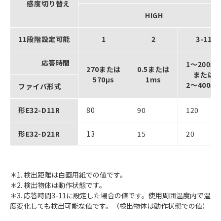
感度切り替え
HIGH
11段階設定可能
1
2
3-11
応答時間
1～200m
270または
0.5または
または
570μs
1ms
2～400m
ファイバ形式
形E32-D11R
80
90
120
形E32-D21R
13
15
20
＊1. 検出距離は白画用紙での値です。
＊2. 検出物体は動作状態です。
＊3. 応答時間3-11に設定した場合の値です。使用周囲温度内で温
度変化しても検出可能な値です。（検出物体は動作状態での値）