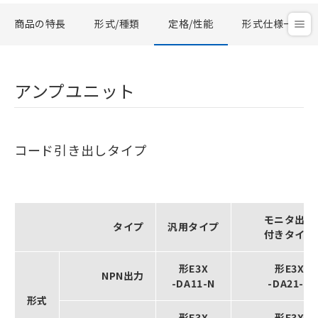
商品の特長
形式/種類
定格/性能
形式仕様一覧
アンプユニット
コード引き出しタイプ
モニタ出力
タイプ
汎用タイプ
付きタイプ
形E3X
形E3X
NPN出力
-DA11-N
-DA21-N
形式
形E3X
形E3X