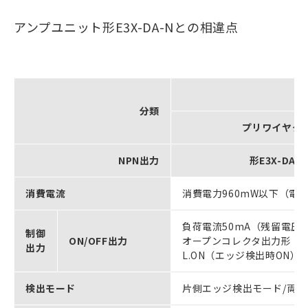
アンプユニット形E3X-DA-Nとの相違点
分類
プリワイヤタ
NPN出力
形E3X-DA11
消費電流
消費電力960mW以下（電源
負荷電流50mA（残留電圧 N
制御
ON/OFF出力
オープンコレクタ出力形
出力
L.ON（エッジ検出時ON）
検出モード
片側エッジ検出モード/両