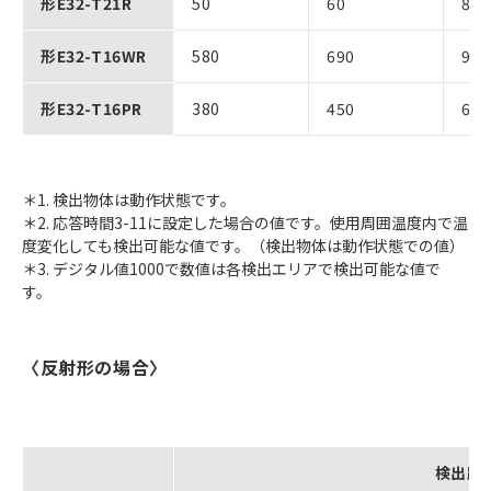
形E32-T21R
50
60
80
形E32-T16WR
580
690
910
形E32-T16PR
380
450
600
＊1. 検出物体は動作状態です。
＊2. 応答時間3-11に設定した場合の値です。使用周囲温度内で温
度変化しても検出可能な値です。（検出物体は動作状態での値）
＊3. デジタル値1000で数値は各検出エリアで検出可能な値で
す。
〈反射形の場合〉
検出距