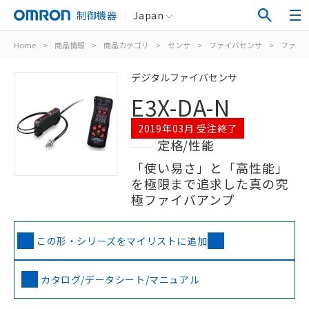
制御機器
Japan
Home
>
商品情報
>
商品カテゴリ
>
センサ
>
ファイバセンサ
>
ファイ
デジタルファイバセンサ
E3X-DA-N
2019年03月 受注終了
定格/性能
「使い易さ」と「高性能」
を極限まで追求した真の究
極ファイバアンプ
この形・シリーズをマイリストに追加
カタログ/データシート/マニュアル