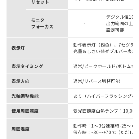
リセット
デジタル値100
モニタ
-
出力範囲の上下
フォーカス
設定可能
動作表示灯（橙色）、7セグデ
表示灯
光量＆しきい値ダブルバー表示
表示タイミング
通常/ピークホールド/ボトムホ
表示方向
通常/リバース切替可能
光軸調整機能
あり（ハイパーフラッシング投
使用周囲照度
受光面照度白熱ランプ：10,000l
動作時：1～3台連結時-25～+55
周囲温度
保存時：-30～+70℃（ただし