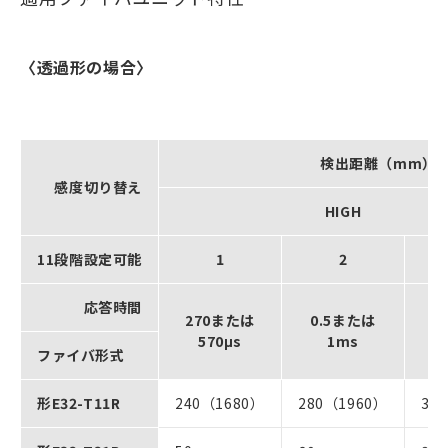
〈透過形の場合〉
検出距離（mm）〔
感度切り替え
HIGH
11段階設定可能
1
2
応答時間
1
270または
0.5または
570μs
1ms
2
ファイバ形式
形E32-T11R
240（1680）
280（1960）
37