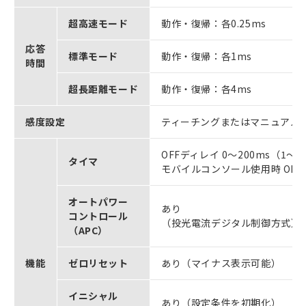
超高速モード
動作・復帰：各0.25ms
応答
標準モード
動作・復帰：各1ms
時間
超長距離モード
動作・復帰：各4ms
感度設定
ティーチングまたはマニュアル
OFFディレイ 0～200ms（1～
タイマ
モバイルコンソール使用時 OF
オートパワー
あり
コントロール
（投光電流デジタル制御方式）
（APC）
機能
ゼロリセット
あり（マイナス表示可能）
イニシャル
あり（設定条件を初期化）