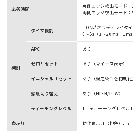
片側エッジ検出モード：270/500
応答時間
両側エッジ検出モード：570μs/1
L.ON時オフディレイタイマ
タイマ機能
0～5s（1～20ms：1ms単
APC
あり
ゼロリセット
あり（マイナス表示）
機能
イニシャルリセット
あり（設定条件を初期化）
感度切り替え
あり（HIGH/LOW）
ティーチングレベル
1点ティーチングレベル1～
表示灯
動作表示灯（橙色）、7セ