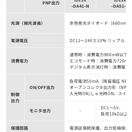
PNP出力
-DA41-N
-DA51-N
光源（発光波長）
赤色発光ダイオード（660nm）
電源電圧
DC12～24V±10% リップル（
通常時：消費電力960mW以下（
消費電力
エコモード時：消費電力720mW
デジタル表示消灯時：消費電力6
負荷電流50mA（残留電圧 NPN
ON/OFF出力
オープンコレクタ出力形（NPN
入光時ON/しゃ光時ON、スイ
制御
出力
DC1～5V、
モニタ出力
-
負荷10kΩ以上
保護回路
電源逆接続保護、出力短絡保護