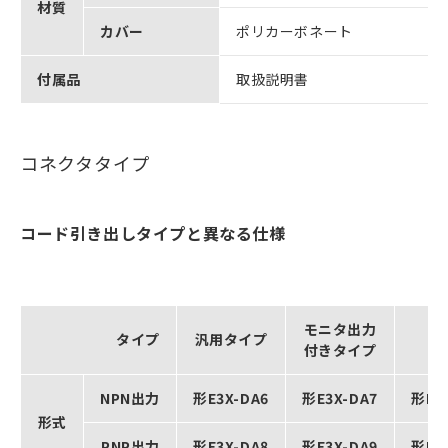
材質
カバー
ポリカーボネート
付属品
取扱説明書
コネクタタイプ
コード引き出しタイプと異なる仕様
モニタ出力
タイプ
汎用タイプ
付きタイプ
NPN出力
形E3X-DA6
形E3X-DA7
形E3
形式
PNP出力
形E3X-DA8
形E3X-DA9
形E3