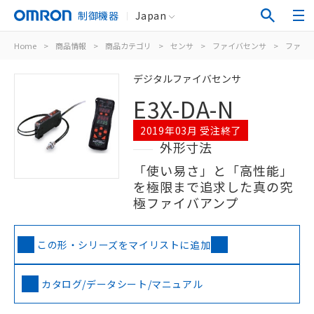
制御機器
Japan
Home
>
商品情報
>
商品カテゴリ
>
センサ
>
ファイバセンサ
>
ファイ
デジタルファイバセンサ
E3X-DA-N
2019年03月 受注終了
外形寸法
「使い易さ」と「高性能」
を極限まで追求した真の究
極ファイバアンプ
この形・シリーズをマイリストに追加
カタログ/データシート/マニュアル