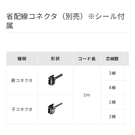
省配線コネクタ（別売）※シール付
属
種類
形状
コード長
芯線数
3線
形E
親コネクタ
4線
形E
2m
1線
形E
子コネクタ
2線
形E