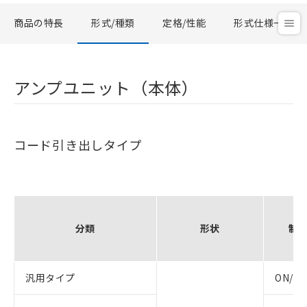
商品の特長
形式/種類
定格/性能
形式仕様一覧
アンプユニット（本体）
コード引き出しタイプ
分類
形状
制
汎用タイプ
ON/O