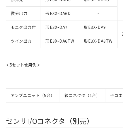
微分出力
形E3X-DA6D
-
モニタ出力付
形E3X-DA7
形E3X-DA9
形E
ツイン出力
形E3X-DA6TW
形E3X-DA8TW
＜5セット使用例＞
アンプユニット（5台）
親コネクタ（1台）
子コネク
センサI/Oコネクタ（別売）