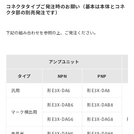
コネクタタイプご発注時のお願い（基本は本体とコネ
クタ部の別売発注です）
下記の組み合わせを参照の上、ご発注ください。
アンプユニット
タイプ
NPN
PNP
親
汎用
形E3X-DA6
形E3X-DA8
形E3X-DAB6
形E3X-DAB8
マーク検出用
形E3X-DAG6
形E3X-DAG8
形E
赤外光
形E3X-DAH6
形E3X-DAH8