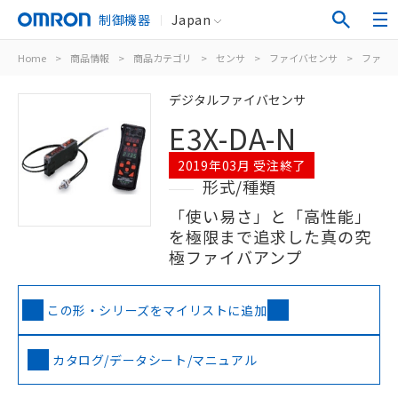
制御機器
Japan
Home
>
商品情報
>
商品カテゴリ
>
センサ
>
ファイバセンサ
>
ファイ
デジタルファイバセンサ
E3X-DA-N
2019年03月 受注終了
形式/種類
「使い易さ」と「高性能」
を極限まで追求した真の究
極ファイバアンプ
この形・シリーズをマイリストに追加
カタログ/データシート/マニュアル