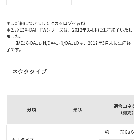
＊1. 詳細につきましてはカタログを参照
＊2. 形E3X-DA□TWシリーズは、2012年3月末に生産終了いたし
ました。
形E3X-DA11-N/DA41-N/DA11Dは、2017年3月末に生産終
了です。
コネクタタイプ
適合コネク
分類
形状
（別売）
親
形E3X-C
汎用タイプ