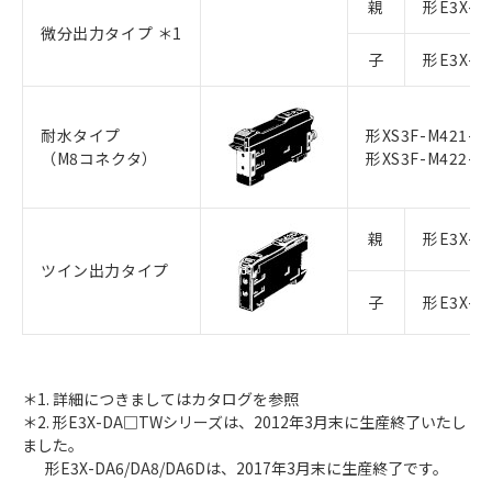
親
形E3X-C
微分出力タイプ ＊1
子
形E3X-C
耐水タイプ
形XS3F-M421-4
（M8コネクタ）
形XS3F-M422-4
親
形E3X-C
ツイン出力タイプ
子
形E3X-C
＊1. 詳細につきましてはカタログを参照
＊2. 形E3X-DA□TWシリーズは、2012年3月末に生産終了いたし
ました。
形E3X-DA6/DA8/DA6Dは、2017年3月末に生産終了です。