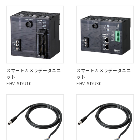
対応済み
ダウンロードデータをご利用いただく前に、以下を必ずお読
LR型式承認
DNV型式承認
BV型式承認
KR型式承
みください。
（イギリス
（ノルウェー
（フランス
（韓国
ソフトウェアの使用条件
船舶規格）
船舶規格）
船舶規格）
船舶規格
中国 RoHS
注意事項・凡例
No
No
No
No
中国 RoHS表
※1 ※2
この製品の規格認証/適合状況ページへ
Pb
Hg
Cd
Cr(VI)
スマートカメラデータユニ
スマートカメラデータユニ
その他の認証はこちらのページからご検索ください
ット
ット
FHV-SDU10
FHV-SDU30
X
O
O
O
"対応済み"や非含有の記載がされた商品であっても、流通
在庫等で未対応品が混在する可能性があります。
非含有品が必要な際は、弊社営業部門もしくは販売店へお
問い合わせください。