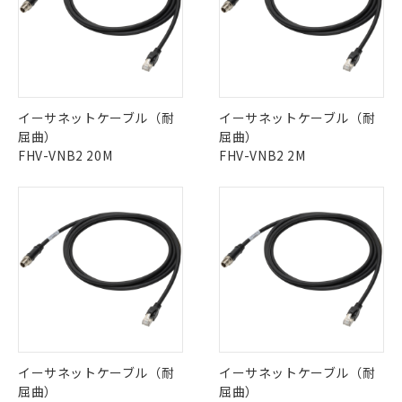
ビス）をご利用いただくには、I-Web
白
情報を公開していない機種
及ぼさない年数を意味します。
り引きをいたしません。
メンバーズにご登録されている必要が
「－」：未確認です。当社販売部門へお問
あります。
い合わせください。
お客様が当ウェブサイト上で当社にご
※3 非含有証明書ダウンロード
登録された部品リストについて、当社
および当社の共同利用者が、当社の製
下記の非含有証明書をダウンロードするこ
品・サービスに関するお客様との取
イーサネットケーブル（耐
イーサネットケーブル（耐
とができます。
合意する
キャンセル
引・商談に必要な範囲で利用すること
屈曲）
屈曲）
をご了承ください。
FHV-VNB2 20M
FHV-VNB2 2M
EU RoHS指令（10物質）の非含有証明書
※当社の共同利用者とは、
"個人情報
51物質の非含有証明書（当社基準）
の共同利用に関して"
の「1.共同利
※本証明書は発行日時点で非含有を証明す
用者の範囲」に記載されている法人を
るもので、過去に遡って非含有を証明する
指します。
ものではありません。
また、RoHS指令のフタル酸エステル類４
物質の対応では、対応完了までの期間は出
荷製品に未対応品が混在することから備考
欄に対応日を記載しておりました。
既に当社にて対応品への在庫切替を完了
していることから、特段のことがない限
り、2022年1月12日より割愛しておりま
イーサネットケーブル（耐
イーサネットケーブル（耐
す。
屈曲）
屈曲）