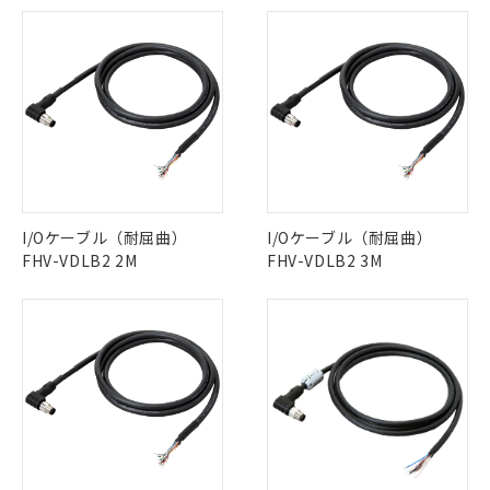
※1 対応状況
対応済み：EU RoHS指令（10物質）の
非含有に対応した製品が提供可能な商品で
I/Oケーブル（耐屈曲）
I/Oケーブル（耐屈曲）
す。
FHV-VDLB2 2M
FHV-VDLB2 3M
対応予定：EU RoHS指令（10物質）の非含
ご利用条件
有に対応した製品に切り替える予定のある
商品です。
対応予定なし：EU RoHS指令（10物質）の
以下の条件をお読みいただき、同意のうえ
非含有に非対応の商品で、対応品を出す予
ご利用ください。
定はありません。
調査・確認中：EU RoHS指令（10物質）の
本サービスは、当社制御機器事業取扱
※1 中国RoHS○×表
非含有の対応状況を調査中または確認中の
商品の当社在庫状況および標準価格
商品です。
(税抜)を提供させていただくもので
「○」：最大均質材料含有率が中国RoHSの
非該当品：ライセンス料など無形物で、有