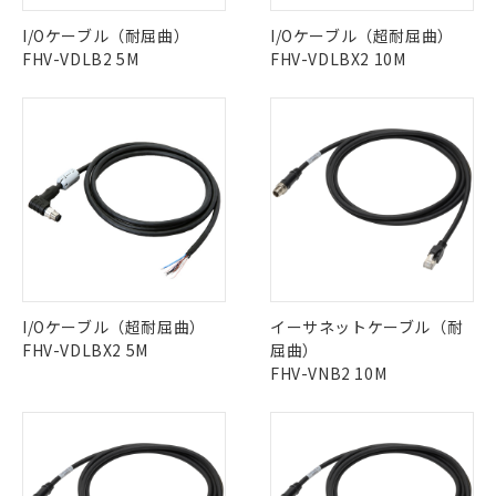
す。
基準値以下であることを示します。
害物質有無と関係のない商品です。
当社制御機器事業取扱商品の中には、
I/Oケーブル（耐屈曲）
I/Oケーブル（超耐屈曲）
「×」：最大均質材料含有率が中国RoHSの
仕入先様の事情により、非含有部品として
本サービスの対象外となる商品もある
FHV-VDLB2 5M
FHV-VDLBX2 10M
基準値を超えていることを示します。
いたものが、含有品と判明した場合などや
当社は、これら貴社製品のうち、外国
ことをご了承ください。
「－」：未確認です。当社販売部門へお問
むを得ず変更することがあります。
為替および外国貿易法に定める商品
在庫状況および標準価格照会結果は、
い合わせください。
（以下｢規制貨物等」という）を輸出
記載している更新日時点での社内デー
*EU RoHS指令（10物質）：
または国外への提供する場合は、日本
記
タに基づき作成されるものであり、閲
説明
鉛(Pb) 1000ppm以下、 水銀(Hg) 1000ppm以下、 カド
*中国RoHS10物質の基準値 (GB/T26572)：
国政府の輸出許可(または役務取引許
号
覧された時点での実際の在庫および標
ミウム(Cd) 100ppm以下、
Pb(鉛) :1000ppm、 Hg(水銀) : 1000ppm、 Cd(カドミウ
可)を取得するなどの必要な手続きを
六価クロム(Cr(Ⅵ)) 1000ppm以下、ポリ臭化ビフェニル
ム) : 100ppm、
準価格とは異なる場合があることをご
類(PBB) 1000ppm以下、ポリ臭化ジフェニルエーテル類
Cr(Ⅵ)(六価クロム) : 1000ppm、 PBBs(ポリ臭化ビフェ
とります。
了承ください。
(PBDE) 1000ppm以下、フタル酸ビス(2-エチルヘキシ
○
一定数以上の在庫あり
ニル類) : 1000ppm、 PBDEs(ポリ臭化ジフェニルエーテ
当社は規制貨物を破棄する場合は、完
ル) (DEHP)(別名：DOP) 1000ppm以下、フタル酸ブチ
正式な納期状況および標準価格はお客
ル類) : 1000ppm、
ルベンジル（BBP） 1000ppm以下、フタル酸ジブチル
全に破砕するなど、違法に輸出されな
DBP(フタル酸ジブチル) : 1000ppm、 DIBP(フタル酸ジ
様のお取引先、またはお客様担当のオ
（DBP） 1000ppm以下、フタル酸ジイソブチル
イソブチル) : 1000ppm、 BBP(フタル酸ブチルベンジ
△
一定数には満たないが在庫あり
いよう必要な手段を講じます。
ムロン制御機器販売店・当社販売員に
(DIBP) 1000ppm以下
ル) : 1000ppm、
当社は貴社製品を、核兵器、ミサイ
但し、RoHS指令で産業用監視および制御機器に対する
DEHP(フタル酸ビス(2-エチルヘキシル)) : 1000ppm
ご相談ください。
適用除外項目は除く。
I/Oケーブル（超耐屈曲）
イーサネットケーブル（耐
ル、化学兵器、生物兵器またはその他
－
在庫なし(最新の在庫状況につ
オムロン制御機器販売店や当社販売拠
フタル酸エステル類の４物質については閾値を超える意
FHV-VDLBX2 5M
屈曲）
武器並びにこれらの製造装置等に一切
いては、お客様のお取引先、ま
図的な使用がないことを確認しています。
点は「
販売ネットワーク
」をご確認
※2 環境保護使用期限
FHV-VNB2 10M
使用いたしません。
たはお客様担当のオムロン制御
ください。
当社は、貴社製品を第三者に販売する
機器販売店・当社販売員にご確
在庫状況および標準価格結果を当社の
※2 対応予定月
「ｅ」：有害物質（10物質）のすべてが基
場合は、上記1、2および3の内容を当
認ください)
事前の承諾なく第三者に漏洩または開
準値以下であることを示します。
該第三者に通知します。また当社は、
示しないようお願いします。
部品在庫の切り替え状況などにより、予定
「10」：通常の使用状況下において有害物
販売先および販売に係わる関係者が違
マイパーツ機能（部品リスト作成サー
空
受注生産機種、また在庫状況の
月が前後することがあります。
質が外部に漏えいし、環境に深刻な影響を
法に輸出するおそれがある場合は、取