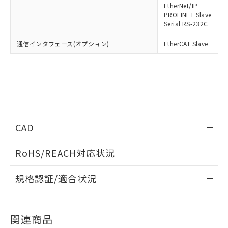
EtherNet/IP
PROFINET Slave
Serial RS-232C
通信インタフェース(オプション)
EtherCAT Slave
CAD
情報更新：2023/4/3
RoHS/REACH対応状況
ログイン/会員登録いただくと、CADデータをダウンロー
情報更新：2026/7/29
規格認証/適合状況
ドすることができます。
EU RoHS
注意事項・凡例
UL認証
CSA認証
CEマーキング
ログイン/会員登録
関連商品
No
No
Yes
対応状況
対応予定月
※1
※2