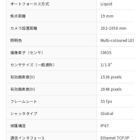
オートフォーカス方式
Liquid
焦点距離
19 mm
カメラ設置距離
202-1050 mm
照明色
Multi-coloured LED
撮像素子（センサ）
CMOS
センササイズ（一般通称）
1/1.8"
有効画素数(V)
1536 pixels
有効画素数(H)
2048 pixels
フレームレート
55 fps
シャッタタイプ
Global
保護構造
IP67
通信インタフェース
Ethernet TCP/IP