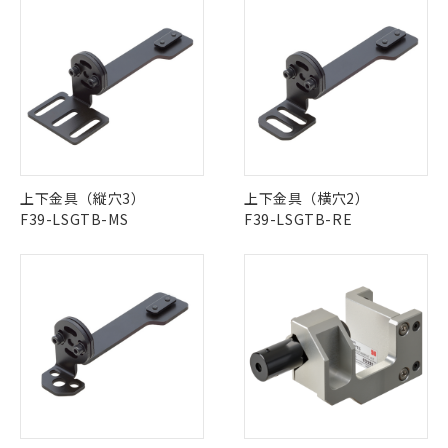
51物質の非含有証明書（当社基準）
の共同利用に関して"
の「1.共同利
※本証明書は発行日時点で非含有を証明す
用者の範囲」に記載されている法人を
るもので、過去に遡って非含有を証明する
指します。
ものではありません。
また、RoHS指令のフタル酸エステル類４
物質の対応では、対応完了までの期間は出
荷製品に未対応品が混在することから備考
欄に対応日を記載しておりました。
既に当社にて対応品への在庫切替を完了
上下金具（縦穴3）
上下金具（横穴2）
していることから、特段のことがない限
F39-LSGTB-MS
F39-LSGTB-RE
り、2022年1月12日より割愛しておりま
す。