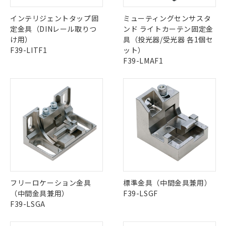
とります。
了承ください。
(PBDE) 1000ppm以下、フタル酸ビス(2-エチルヘキシ
○
一定数以上の在庫あり
ニル類) : 1000ppm、 PBDEs(ポリ臭化ジフェニルエーテ
当社は規制貨物を破棄する場合は、完
ル) (DEHP)(別名：DOP) 1000ppm以下、フタル酸ブチ
正式な納期状況および標準価格はお客
ル類) : 1000ppm、
インテリジェントタップ固
ミューティングセンサスタ
ルベンジル（BBP） 1000ppm以下、フタル酸ジブチル
全に破砕するなど、違法に輸出されな
DBP(フタル酸ジブチル) : 1000ppm、 DIBP(フタル酸ジ
様のお取引先、またはお客様担当のオ
（DBP） 1000ppm以下、フタル酸ジイソブチル
定金具（DINレール取りつ
ンド ライトカーテン固定金
イソブチル) : 1000ppm、 BBP(フタル酸ブチルベンジ
△
一定数には満たないが在庫あり
いよう必要な手段を講じます。
ムロン制御機器販売店・当社販売員に
(DIBP) 1000ppm以下
ル) : 1000ppm、
け用）
具（投光器/受光器 各1個セ
当社は貴社製品を、核兵器、ミサイ
但し、RoHS指令で産業用監視および制御機器に対する
DEHP(フタル酸ビス(2-エチルヘキシル)) : 1000ppm
ご相談ください。
F39-LITF1
ット）
適用除外項目は除く。
ル、化学兵器、生物兵器またはその他
－
在庫なし(最新の在庫状況につ
オムロン制御機器販売店や当社販売拠
フタル酸エステル類の４物質については閾値を超える意
F39-LMAF1
武器並びにこれらの製造装置等に一切
いては、お客様のお取引先、ま
図的な使用がないことを確認しています。
点は「
販売ネットワーク
」をご確認
※2 環境保護使用期限
使用いたしません。
たはお客様担当のオムロン制御
ください。
当社は、貴社製品を第三者に販売する
機器販売店・当社販売員にご確
在庫状況および標準価格結果を当社の
※2 対応予定月
「ｅ」：有害物質（10物質）のすべてが基
場合は、上記1、2および3の内容を当
認ください)
事前の承諾なく第三者に漏洩または開
準値以下であることを示します。
該第三者に通知します。また当社は、
示しないようお願いします。
部品在庫の切り替え状況などにより、予定
「10」：通常の使用状況下において有害物
販売先および販売に係わる関係者が違
マイパーツ機能（部品リスト作成サー
空
受注生産機種、また在庫状況の
月が前後することがあります。
質が外部に漏えいし、環境に深刻な影響を
法に輸出するおそれがある場合は、取
ビス）をご利用いただくには、I-Web
白
情報を公開していない機種
及ぼさない年数を意味します。
り引きをいたしません。
メンバーズにご登録されている必要が
「－」：未確認です。当社販売部門へお問
あります。
い合わせください。
お客様が当ウェブサイト上で当社にご
※3 非含有証明書ダウンロード
登録された部品リストについて、当社
フリーロケーション金具
標準金具（中間金具兼用）
および当社の共同利用者が、当社の製
下記の非含有証明書をダウンロードするこ
（中間金具兼用）
F39-LSGF
品・サービスに関するお客様との取
とができます。
合意する
キャンセル
F39-LSGA
引・商談に必要な範囲で利用すること
をご了承ください。
EU RoHS指令（10物質）の非含有証明書
※当社の共同利用者とは、
"個人情報