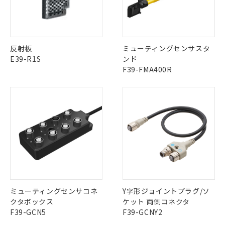
No
No
No
No
中国 RoHS表
※1 ※2
この製品の規格認証/適合状況ページへ
Pb
Hg
Cd
Cr(VI)
反射板
ミューティングセンサスタ
その他の認証はこちらのページからご検索ください
E39-R1S
ンド
F39-FMA400R
X
O
O
O
"対応済み"や非含有の記載がされた商品であっても、流通
在庫等で未対応品が混在する可能性があります。
非含有品が必要な際は、弊社営業部門もしくは販売店へお
問い合わせください。
この製品のRoHS/REACH対応状況ページへ
ミューティングセンサコネ
Y字形ジョイントプラグ/ソ
クタボックス
ケット 両側コネクタ
F39-GCN5
F39-GCNY2