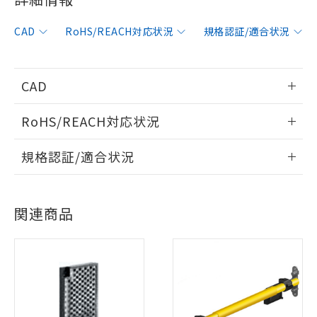
CAD
RoHS/REACH対応状況
規格認証/適合状況
CAD
情報更新：2020/7/13
RoHS/REACH対応状況
ログイン/会員登録いただくと、CADデータをダウンロー
情報更新：2026/7/29
規格認証/適合状況
ドすることができます。
EU RoHS
注意事項・凡例
UL認証
CSA認証
CEマーキング
ログイン/会員登録
関連商品
Yes
Yes
Yes
対応状況
対応予定月
※1
※2
対応済み
ダウンロードデータをご利用いただく前に、以下を必ずお読
LR型式承認
DNV型式承認
BV型式承認
KR型式承
みください。
（イギリス
（ノルウェー
（フランス
（韓国
ソフトウェアの使用条件
船舶規格）
船舶規格）
船舶規格）
船舶規格
中国 RoHS
注意事項・凡例