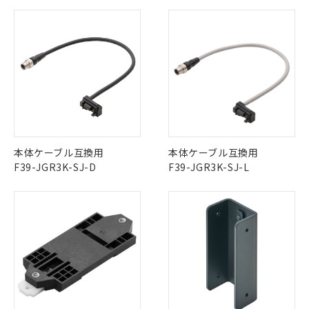
対応済み：EU RoHS指令（10物質）の
非含有に対応した製品が提供可能な商品で
す。
対応予定：EU RoHS指令（10物質）の非含
ご利用条件
有に対応した製品に切り替える予定のある
商品です。
対応予定なし：EU RoHS指令（10物質）の
以下の条件をお読みいただき、同意のうえ
非含有に非対応の商品で、対応品を出す予
ご利用ください。
定はありません。
調査・確認中：EU RoHS指令（10物質）の
本サービスは、当社制御機器事業取扱
※1 中国RoHS○×表
非含有の対応状況を調査中または確認中の
本体ケーブル互換用
本体ケーブル互換用
商品の当社在庫状況および標準価格
商品です。
F39-JGR3K-SJ-D
F39-JGR3K-SJ-L
(税抜)を提供させていただくもので
「○」：最大均質材料含有率が中国RoHSの
非該当品：ライセンス料など無形物で、有
す。
基準値以下であることを示します。
害物質有無と関係のない商品です。
当社制御機器事業取扱商品の中には、
「×」：最大均質材料含有率が中国RoHSの
仕入先様の事情により、非含有部品として
本サービスの対象外となる商品もある
基準値を超えていることを示します。
いたものが、含有品と判明した場合などや
当社は、これら貴社製品のうち、外国
ことをご了承ください。
「－」：未確認です。当社販売部門へお問
むを得ず変更することがあります。
為替および外国貿易法に定める商品
在庫状況および標準価格照会結果は、
い合わせください。
（以下｢規制貨物等」という）を輸出
記載している更新日時点での社内デー
*EU RoHS指令（10物質）：
または国外への提供する場合は、日本
記
タに基づき作成されるものであり、閲
説明
鉛(Pb) 1000ppm以下、 水銀(Hg) 1000ppm以下、 カド
*中国RoHS10物質の基準値 (GB/T26572)：
国政府の輸出許可(または役務取引許
号
覧された時点での実際の在庫および標
ミウム(Cd) 100ppm以下、
Pb(鉛) :1000ppm、 Hg(水銀) : 1000ppm、 Cd(カドミウ
可)を取得するなどの必要な手続きを
六価クロム(Cr(Ⅵ)) 1000ppm以下、ポリ臭化ビフェニル
ム) : 100ppm、
準価格とは異なる場合があることをご
類(PBB) 1000ppm以下、ポリ臭化ジフェニルエーテル類
Cr(Ⅵ)(六価クロム) : 1000ppm、 PBBs(ポリ臭化ビフェ