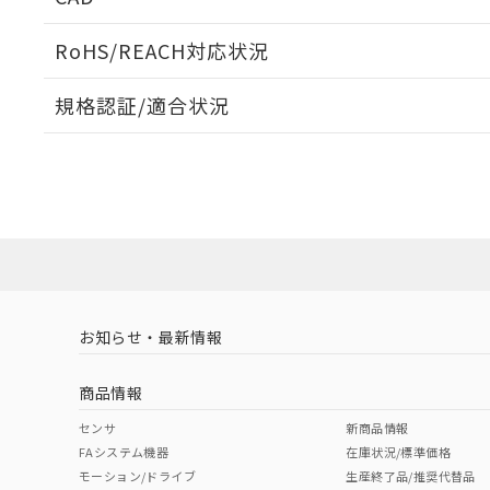
当社販売員に
※2 対応予定月
△
一定数に
当社は、貴社
オムロン制御
また当社は、
※2 環境保護使
RoHS/REACH対応状況
在庫状況およ
部品在庫の切り替
たしません。
－
在庫なし
す。
「ｅ」：有害物質
機器販売
ログイン/会員登録いただくと、CADデータをダウンロ
マイパーツ機
規格認証/適合状況
「10」：通常の
ている必要が
味します。
空
受注生産
EU RoHS
注意事項・凡例
お客様が当ウ
※3 非含有証明
F39-JGR3K-RE-Lについての規格認証/適合状況につい
「－」：未確認で
白
が、当社の製
は販売店にお問い合わせください。
さい。
下記の非含有証明
※当社の共同
対応状況
対応予定月
※1
※2
いる法人を指
EU RoHS指令（
ダウンロードデータをご利用いただく前に、以下を必ずお読
51物質の非含有証
対応済み
ソフトウェアの使用条件
※本証明書は発行
また、RoHS指
混在することから
お知らせ・最新情報
中国 RoHS
注意事項・凡例
既に当社にて対応
り割愛しておりま
商品情報
中国 RoHS表
※1 ※2
センサ
新商品情報
FAシステム機器
在庫状況/標準価格
Pb
Hg
Cd
Cr(V
モーション/ドライブ
生産終了品/推奨代替品