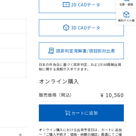
2D CADデータ
在庫・価格
無料テスト機
3D CADデータ
。
商品です。
該非判定見解書/項目別対比表
定はありません。
商品です。
日本の外為法に基づく該非判定、およびEAR再輸出規
制に関する見解が入手できます。
を得ず変更すること
オンライン購入
を提供させていただ
規制貨物等」とい
¥ 10,560
販売価格（税込）
引許可)を取得する
BDE) 1000ppm以下、
をご了承ください。
0ppm以下、フタル酸ジブチ
基づき作成されるも
う必要な手段を講じ
カートに追加
ことをご了承くださ
) : 1000ppm、
 1000ppm、
びにこれらの製造装
オンライン購入における出荷予定日は、カートに追加
ン制御機器販売店・
～「ご購入手続き：価格・納期の確認」画面にてご確