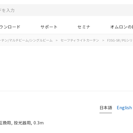
ウンロード
サポート
セミナ
オムロンの
ーテン/マルチビーム/シングルビーム
>
セーフティライトカーテン
>
F3SG-SR / PGシ
日本語
English
互換用, 投光器用, 0.3m