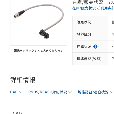
在庫/販売状況
20
在庫/販売状況 ご利用条
販売状況
※1 対応状況
機種区分
対応済み：EU
対応予定：EU R
対応予定なし：EU
在庫状況
画像をクリックすると大きくなります
調査・確認中：EU
ご利用条件
非該当品：ライセ
標準価格(税別)
※1 中国RoHS
仕入先様の事情に
があります。
以下の条件をお読
「○」：最大均質
「×」：最大均質
詳細情報
本サービスは
当社は、これ
*EU RoHS指令（10物
「－」：未確認で
鉛(Pb) 1000ppm以下、
くものです。
う）を輸出ま
記
説明
六価クロム(Cr(Ⅵ)) 1
当社制御機器
などの必要な
フタル酸ビス(2-エチルヘ
号
CAD
RoHS/REACH対応状況
規格認証/適合状況
*中国RoHS10物質の基準値 
ル（DBP） 1000ppm
在庫状況およ
当社は規制貨
Pb(鉛) :1000ppm、 Hg
但し、RoHS指令で産
のであり、閲
ます。
Cr(Ⅵ)(六価クロム) : 
フタル酸エステル類の４
○
一定数以
DBP(フタル酸ジブチル) :
い。
当社は貴社製
DEHP(フタル酸ビス(2-エ
正式な納期状
置等に一切使
CAD