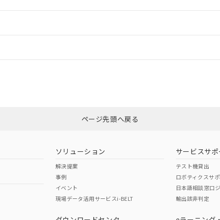
ご相談ください。
は満たないが在庫あり
製品を第三者に販売する場合は、上記1、2および3の内容を当該第
機器販売店や当社販売拠点は「
販売ネットワーク
」をご確認くだ
販売先および販売に係わる関係者が違法に輸出するおそれがある場
用期限
情報更新
び標準価格結果を当社の事前の承諾なく第三者に漏洩または開示し
え状況などにより、予定月が前後することがあります。
(最新の在庫状況については、お客様のお取引先、またはお客様担当
（10物質）のすべてが基準値以下であることを示します。
店・当社販売員にご確認ください)
ードすることができます。
情報更新：
能（部品リスト作成サービス）をご利用いただくには、I-Webメン
使用状況下において有害物質が外部に漏えいし、環境に深刻な影響を
あります。
機種、また在庫状況の情報を公開していない機種
ェブサイト上で当社にご登録された部品リストについて、当社およ
書ダウンロード
ては、「カスタマーサポートセンタ お客様相談室」または貴社担当オムロ
す。当社販売部門へお問い合わせください。
ログイン/会員登録
品・サービスに関するお客様との取引・商談に必要な範囲で利用す
合意する
キャンセル
書をダウンロードすることができます。
利用者とは、
"個人情報の共同利用に関して"
の「1.共同利用者の
非含有証明書
※3
します。
10物質）の非含有証明書
みください。
明書（当社基準）
ページ先頭へ戻る
ダウンロードはこちら
日時点で非含有を証明するもので、過去に遡って非含有を証明するも
令のフタル酸エステル類４物質の対応では、対応完了までの期間は出
備考欄に対応日を記載しておりました。
ソリューション
サービスサポ
品への在庫切替を完了していることから、特段のことがない限り、20
解決提案
テスト機貸出
す。
事例
ロボティクスサ
イベント
日本語相談窓口
現場データ活用サービスi-BELT
輸出該非判定
I)
PBBs
PBDEs
DBP
ダウンロードセンタ
eラーニング