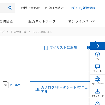
お問い合わせ
カタログ請求
ログイン/新規登録
検索
提供価値
販売ネットワーク
オンラインストア
リーズ
>
形式仕様一覧
>
F39-JGR3K-RE-L
マイリストに追加
FAQ
チャット
お問い合わせ
PDF出力
カタログ/データシート/マニュ
アル
ダウンロード