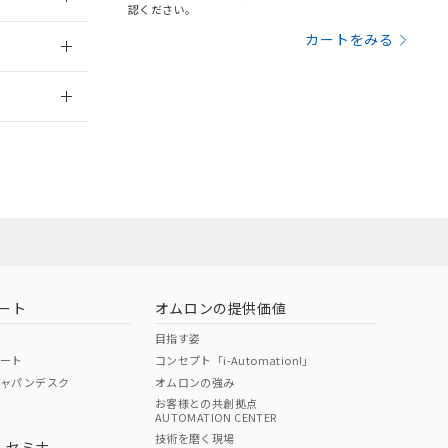
三者に通知します。
認ください。
さい。
合は、取り引きをい
：2019/7/1
カートをみる
ないようお願いしま
のオムロン制御
2026/7/29
バーズにご登録され
及ぼさない年数を意
び当社の共同利用者
ン営業員また
ることをご了承くだ
範囲」に記載されて
お問い合わせ
のではありません。
荷製品に未対応品が
ート
オムロンの提供価値
22年1月12日よ
目指す姿
ポート
コンセプト「i-Automation!」
ジャパンデスク
オムロンの強み
お客様との共創拠点
AUTOMATION CENTER
DIBP
BBP
DEHP
環境保護
技術を磨く現場
・セミナ