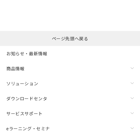
の共同利用に関して"
の「1.共同利
※本証明書は発行日時点で非含有を証明す
用者の範囲」に記載されている法人を
るもので、過去に遡って非含有を証明する
指します。
ものではありません。
また、RoHS指令のフタル酸エステル類４
物質の対応では、対応完了までの期間は出
荷製品に未対応品が混在することから備考
ページ先頭へ戻る
欄に対応日を記載しておりました。
既に当社にて対応品への在庫切替を完了
お知らせ・最新情報
していることから、特段のことがない限
り、2022年1月12日より割愛しておりま
商品情報
す。
ソリューション
ダウンロードセンタ
サービスサポート
eラーニング・セミナ