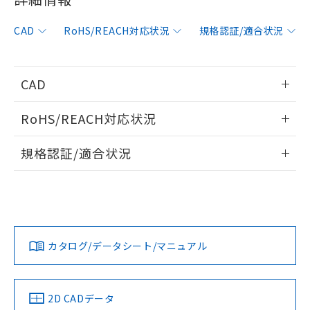
非含有に対応した製品が提供可能な商品で
す。
CAD
RoHS/REACH対応状況
規格認証/適合状況
対応予定：EU RoHS指令（10物質）の非含
ご利用条件
有に対応した製品に切り替える予定のある
商品です。
対応予定なし：EU RoHS指令（10物質）の
CAD
以下の条件をお読みいただき、同意のうえ
非含有に非対応の商品で、対応品を出す予
ご利用ください。
定はありません。
情報更新：2019/7/1
RoHS/REACH対応状況
調査・確認中：EU RoHS指令（10物質）の
本サービスは、当社制御機器事業取扱
※1 中国RoHS○×表
非含有の対応状況を調査中または確認中の
ログイン/会員登録いただくと、CADデータをダウンロー
情報更新：2026/7/29
商品の当社在庫状況および標準価格
規格認証/適合状況
商品です。
ドすることができます。
(税抜)を提供させていただくもので
「○」：最大均質材料含有率が中国RoHSの
非該当品：ライセンス料など無形物で、有
す。
EU RoHS
注意事項・凡例
F39-JG7C-Dについての規格認証/適合状況については、「カ
基準値以下であることを示します。
害物質有無と関係のない商品です。
当社制御機器事業取扱商品の中には、
スタマーサポートセンタ お客様相談室」または貴社担当オム
「×」：最大均質材料含有率が中国RoHSの
仕入先様の事情により、非含有部品として
本サービスの対象外となる商品もある
ログイン/会員登録
ロン営業員または販売店にお問い合わせください。
基準値を超えていることを示します。
いたものが、含有品と判明した場合などや
当社は、これら貴社製品のうち、外国
ことをご了承ください。
対応状況
対応予定月
※1
※2
「－」：未確認です。当社販売部門へお問
むを得ず変更することがあります。
為替および外国貿易法に定める商品
在庫状況および標準価格照会結果は、
い合わせください。
（以下｢規制貨物等」という）を輸出
お問い合わせ
カタログ/データシート/マニュアル
記載している更新日時点での社内デー
対応済み
*EU RoHS指令（10物質）：
または国外への提供する場合は、日本
ダウンロードデータをご利用いただく前に、以下を必ずお読
記
タに基づき作成されるものであり、閲
説明
鉛(Pb) 1000ppm以下、 水銀(Hg) 1000ppm以下、 カド
*中国RoHS10物質の基準値 (GB/T26572)：
国政府の輸出許可(または役務取引許
みください。
号
覧された時点での実際の在庫および標
ミウム(Cd) 100ppm以下、
Pb(鉛) :1000ppm、 Hg(水銀) : 1000ppm、 Cd(カドミウ
可)を取得するなどの必要な手続きを
六価クロム(Cr(Ⅵ)) 1000ppm以下、ポリ臭化ビフェニル
ソフトウェアの使用条件
ム) : 100ppm、
準価格とは異なる場合があることをご
中国 RoHS
注意事項・凡例
類(PBB) 1000ppm以下、ポリ臭化ジフェニルエーテル類
2D CADデータ
Cr(Ⅵ)(六価クロム) : 1000ppm、 PBBs(ポリ臭化ビフェ
とります。
了承ください。
(PBDE) 1000ppm以下、フタル酸ビス(2-エチルヘキシ
○
一定数以上の在庫あり
ニル類) : 1000ppm、 PBDEs(ポリ臭化ジフェニルエーテ