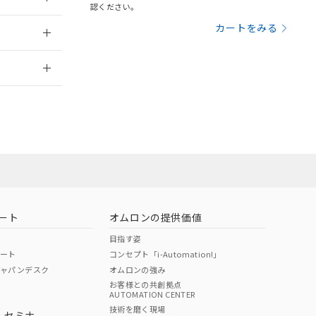
三者に通知します。
認ください。
さい。
合は、取り引きをい
：2019/7/1
カートをみる
ないようお願いしま
のオムロン制御
2026/7/29
バーズにご登録され
及ぼさない年数を意
び当社の共同利用者
員または販売店
ることをご了承くだ
範囲」に記載されて
お問い合わせ
のではありません。
荷製品に未対応品が
ート
オムロンの提供価値
22年1月12日よ
目指す姿
ポート
コンセプト「i-Automation!」
ジャパンデスク
オムロンの強み
お客様との共創拠点
AUTOMATION CENTER
DIBP
BBP
DEHP
環境保護
技術を磨く現場
・セミナ