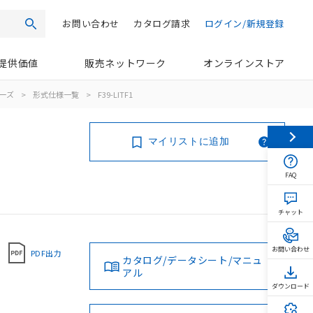
お問い合わせ
カタログ請求
ログイン/新規登録
検索
提供価値
販売ネットワーク
オンラインストア
リーズ
>
形式仕様一覧
>
F39-LITF1
マイリストに追加
FAQ
チャット
お問い合わせ
PDF出力
カタログ/データシート/マニュ
アル
ダウンロード