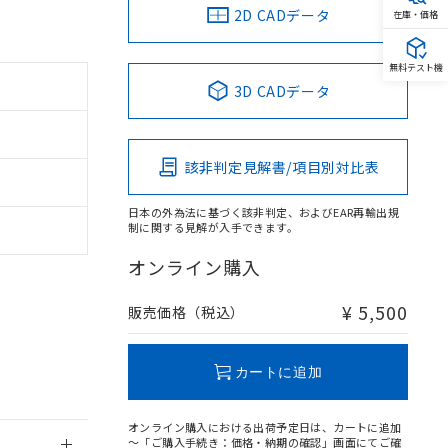
2D CADデータ
在庫・価格
無料テスト機
3D CADデータ
。
商品です。
該非判定見解書/項目別対比表
定はありません。
商品です。
日本の外為法に基づく該非判定、およびEAR再輸出規
制に関する見解が入手できます。
を得ず変更すること
オンライン購入
を提供させていただ
規制貨物等」とい
¥ 5,500
販売価格（税込）
引許可)を取得する
BDE) 1000ppm以下、
をご了承ください。
0ppm以下、フタル酸ジブチ
基づき作成されるも
う必要な手段を講じ
カートに追加
ことをご了承くださ
) : 1000ppm、
 1000ppm、
びにこれらの製造装
オンライン購入における出荷予定日は、カートに追加
ン制御機器販売店・
～「ご購入手続き：価格・納期の確認」画面にてご確