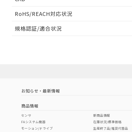
当社販売員に
※2 対応予定月
△
一定数に
当社は、貴社
オムロン制御
また当社は、
※2 環境保護使
RoHS/REACH対応状況
在庫状況およ
部品在庫の切り替
たしません。
－
在庫なし
す。
「ｅ」：有害物質
機器販売
ログイン/会員登録いただくと、CADデータをダウンロ
マイパーツ機
規格認証/適合状況
「10」：通常の
ている必要が
味します。
空
受注生産
EU RoHS
注意事項・凡例
お客様が当ウ
※3 非含有証明
F39-LITF1についての規格認証/適合状況については、「
「－」：未確認で
白
が、当社の製
にお問い合わせください。
さい。
下記の非含有証明
※当社の共同
対応状況
対応予定月
※1
※2
いる法人を指
EU RoHS指令（
ダウンロードデータをご利用いただく前に、以下を必ずお読
51物質の非含有証
対応済み
ソフトウェアの使用条件
※本証明書は発行
また、RoHS指
混在することから
お知らせ・最新情報
中国 RoHS
注意事項・凡例
既に当社にて対応
り割愛しておりま
商品情報
中国 RoHS表
※1 ※2
センサ
新商品情報
FAシステム機器
在庫状況/標準価格
Pb
Hg
Cd
Cr(V
モーション/ドライブ
生産終了品/推奨代替品