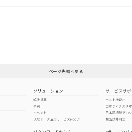
ご相談ください。
は満たないが在庫あり
製品を第三者に販売する場合は、上記1、2および3の内容を当該第
機器販売店や当社販売拠点は「
販売ネットワーク
」をご確認くだ
販売先および販売に係わる関係者が違法に輸出するおそれがある場
用期限
情報更新
び標準価格結果を当社の事前の承諾なく第三者に漏洩または開示し
え状況などにより、予定月が前後することがあります。
(最新の在庫状況については、お客様のお取引先、またはお客様担当
（10物質）のすべてが基準値以下であることを示します。
店・当社販売員にご確認ください)
ードすることができます。
情報更新：
能（部品リスト作成サービス）をご利用いただくには、I-Webメン
使用状況下において有害物質が外部に漏えいし、環境に深刻な影響を
あります。
機種、また在庫状況の情報を公開していない機種
ェブサイト上で当社にご登録された部品リストについて、当社およ
書ダウンロード
カスタマーサポートセンタ お客様相談室」または貴社担当オムロン営業
す。当社販売部門へお問い合わせください。
ログイン/会員登録
品・サービスに関するお客様との取引・商談に必要な範囲で利用す
合意する
キャンセル
書をダウンロードすることができます。
利用者とは、
"個人情報の共同利用に関して"
の「1.共同利用者の
非含有証明書
※3
します。
10物質）の非含有証明書
みください。
明書（当社基準）
ページ先頭へ戻る
ダウンロードはこちら
日時点で非含有を証明するもので、過去に遡って非含有を証明するも
令のフタル酸エステル類４物質の対応では、対応完了までの期間は出
備考欄に対応日を記載しておりました。
ソリューション
サービスサポ
品への在庫切替を完了していることから、特段のことがない限り、20
解決提案
テスト機貸出
す。
事例
ロボティクスサ
イベント
日本語相談窓口
現場データ活用サービスi-BELT
輸出該非判定
I)
PBBs
PBDEs
DBP
ダウンロードセンタ
eラーニング