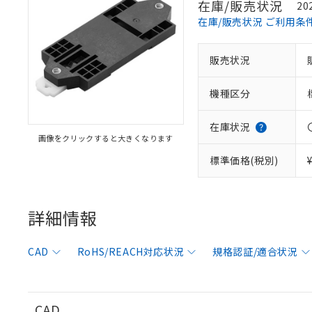
在庫/販売状況
20
在庫/販売状況 ご利用条
販売状況
※1 対応状況
機種区分
対応済み：EU
対応予定：EU R
対応予定なし：EU
在庫状況
画像をクリックすると大きくなります
調査・確認中：EU
ご利用条件
非該当品：ライセ
標準価格(税別)
※1 中国RoHS
仕入先様の事情に
があります。
以下の条件をお読
「○」：最大均質
「×」：最大均質
詳細情報
本サービスは
当社は、これ
*EU RoHS指令（10物
「－」：未確認で
鉛(Pb) 1000ppm以下、
くものです。
う）を輸出ま
記
説明
六価クロム(Cr(Ⅵ)) 1
当社制御機器
などの必要な
フタル酸ビス(2-エチルヘ
号
CAD
RoHS/REACH対応状況
規格認証/適合状況
*中国RoHS10物質の基準値 
ル（DBP） 1000ppm
在庫状況およ
当社は規制貨
Pb(鉛) :1000ppm、 Hg
但し、RoHS指令で産
のであり、閲
ます。
Cr(Ⅵ)(六価クロム) : 
フタル酸エステル類の４
○
一定数以
DBP(フタル酸ジブチル) :
い。
当社は貴社製
DEHP(フタル酸ビス(2-エ
正式な納期状
置等に一切使
CAD