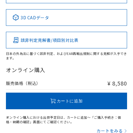
当社は規制貨物を破棄する場合は、完
ル) (DEHP)(別名：DOP) 1000ppm以下、フタル酸ブチ
正式な納期状況および標準価格はお客
ル類) : 1000ppm、
ルベンジル（BBP） 1000ppm以下、フタル酸ジブチル
全に破砕するなど、違法に輸出されな
DBP(フタル酸ジブチル) : 1000ppm、 DIBP(フタル酸ジ
様のお取引先、またはお客様担当のオ
（DBP） 1000ppm以下、フタル酸ジイソブチル
イソブチル) : 1000ppm、 BBP(フタル酸ブチルベンジ
中国 RoHS表
△
一定数には満たないが在庫あり
※1 ※2
いよう必要な手段を講じます。
ムロン制御機器販売店・当社販売員に
(DIBP) 1000ppm以下
ル) : 1000ppm、
3D CADデータ
当社は貴社製品を、核兵器、ミサイ
但し、RoHS指令で産業用監視および制御機器に対する
DEHP(フタル酸ビス(2-エチルヘキシル)) : 1000ppm
ご相談ください。
Pb
Hg
Cd
Cr(VI)
適用除外項目は除く。
ル、化学兵器、生物兵器またはその他
－
在庫なし(最新の在庫状況につ
オムロン制御機器販売店や当社販売拠
フタル酸エステル類の４物質については閾値を超える意
武器並びにこれらの製造装置等に一切
いては、お客様のお取引先、ま
図的な使用がないことを確認しています。
点は「
販売ネットワーク
」をご確認
※2 環境保護使用期限
使用いたしません。
該非判定見解書/項目別対比表
たはお客様担当のオムロン制御
ください。
X
O
O
O
当社は、貴社製品を第三者に販売する
機器販売店・当社販売員にご確
在庫状況および標準価格結果を当社の
※2 対応予定月
「ｅ」：有害物質（10物質）のすべてが基
場合は、上記1、2および3の内容を当
認ください)
事前の承諾なく第三者に漏洩または開
日本の外為法に基づく該非判定、およびEAR再輸出規制に関する見解が入手でき
準値以下であることを示します。
該第三者に通知します。また当社は、
ます。
示しないようお願いします。
"対応済み"や非含有の記載がされた商品であっても、流通
部品在庫の切り替え状況などにより、予定
「10」：通常の使用状況下において有害物
販売先および販売に係わる関係者が違
マイパーツ機能（部品リスト作成サー
空
受注生産機種、また在庫状況の
在庫等で未対応品が混在する可能性があります。
オンライン購入
月が前後することがあります。
質が外部に漏えいし、環境に深刻な影響を
法に輸出するおそれがある場合は、取
ビス）をご利用いただくには、I-Web
白
情報を公開していない機種
非含有品が必要な際は、弊社営業部門もしくは販売店へお
及ぼさない年数を意味します。
り引きをいたしません。
メンバーズにご登録されている必要が
問い合わせください。
「－」：未確認です。当社販売部門へお問
¥ 8,580
販売価格（税込）
あります。
い合わせください。
お客様が当ウェブサイト上で当社にご
※3 非含有証明書ダウンロード
この製品のRoHS/REACH対応状況ページへ
登録された部品リストについて、当社
カートに追加
および当社の共同利用者が、当社の製
下記の非含有証明書をダウンロードするこ
品・サービスに関するお客様との取
とができます。
合意する
キャンセル
引・商談に必要な範囲で利用すること
オンライン購入における出荷予定日は、カートに追加～「ご購入手続き：価
をご了承ください。
格・納期の確認」画面にてご確認ください。
EU RoHS指令（10物質）の非含有証明書
※当社の共同利用者とは、
"個人情報
カートをみる
51物質の非含有証明書（当社基準）