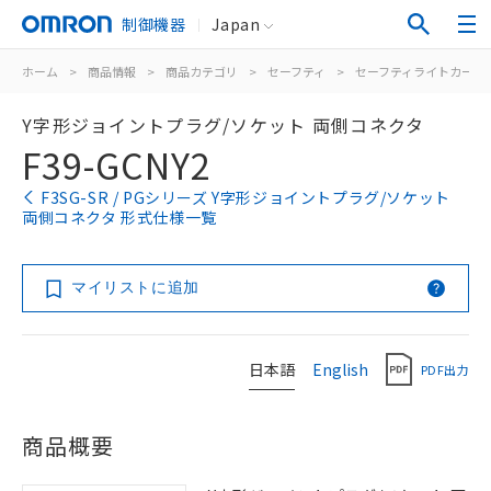
制御機器
Japan
ホーム
>
商品情報
>
商品カテゴリ
>
セーフティ
>
セーフティライトカーテ
Y字形ジョイントプラグ/ソケット 両側コネクタ
F39-GCNY2
F3SG-SR / PGシリーズ Y字形ジョイントプラグ/ソケット
両側コネクタ 形式仕様一覧
マイリストに追加
日本語
English
PDF出力
商品概要