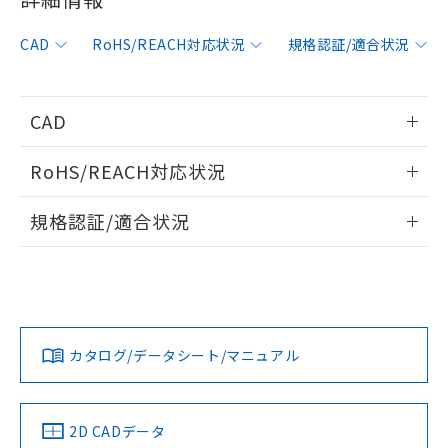
非含有に対応した製品が提供可能な商品で
す。
CAD
RoHS/REACH対応状況
規格認証/適合状況
対応予定：EU RoHS指令（10物質）の非含
ご利用条件
有に対応した製品に切り替える予定のある
商品です。
対応予定なし：EU RoHS指令（10物質）の
CAD
以下の条件をお読みいただき、同意のうえ
非含有に非対応の商品で、対応品を出す予
ご利用ください。
定はありません。
情報更新：2019/7/1
RoHS/REACH対応状況
調査・確認中：EU RoHS指令（10物質）の
本サービスは、当社制御機器事業取扱
※1 中国RoHS○×表
非含有の対応状況を調査中または確認中の
ログイン/会員登録いただくと、CADデータをダウンロー
情報更新：2026/7/29
商品の当社在庫状況および標準価格
規格認証/適合状況
商品です。
ドすることができます。
(税抜)を提供させていただくもので
「○」：最大均質材料含有率が中国RoHSの
非該当品：ライセンス料など無形物で、有
す。
EU RoHS
注意事項・凡例
F39-GCNY2についての規格認証/適合状況については、「カス
基準値以下であることを示します。
害物質有無と関係のない商品です。
当社制御機器事業取扱商品の中には、
タマーサポートセンタ お客様相談室」または貴社担当オムロ
「×」：最大均質材料含有率が中国RoHSの
仕入先様の事情により、非含有部品として
本サービスの対象外となる商品もある
ログイン/会員登録
ン営業員または販売店にお問い合わせください。
基準値を超えていることを示します。
いたものが、含有品と判明した場合などや
当社は、これら貴社製品のうち、外国
ことをご了承ください。
対応状況
対応予定月
※1
※2
「－」：未確認です。当社販売部門へお問
むを得ず変更することがあります。
為替および外国貿易法に定める商品
在庫状況および標準価格照会結果は、
い合わせください。
（以下｢規制貨物等」という）を輸出
お問い合わせ
カタログ/データシート/マニュアル
記載している更新日時点での社内デー
対応済み
*EU RoHS指令（10物質）：
または国外への提供する場合は、日本
ダウンロードデータをご利用いただく前に、以下を必ずお読
記
タに基づき作成されるものであり、閲
説明
鉛(Pb) 1000ppm以下、 水銀(Hg) 1000ppm以下、 カド
*中国RoHS10物質の基準値 (GB/T26572)：
国政府の輸出許可(または役務取引許
みください。
号
覧された時点での実際の在庫および標
ミウム(Cd) 100ppm以下、
Pb(鉛) :1000ppm、 Hg(水銀) : 1000ppm、 Cd(カドミウ
可)を取得するなどの必要な手続きを
六価クロム(Cr(Ⅵ)) 1000ppm以下、ポリ臭化ビフェニル
ソフトウェアの使用条件
ム) : 100ppm、
準価格とは異なる場合があることをご
中国 RoHS
注意事項・凡例
類(PBB) 1000ppm以下、ポリ臭化ジフェニルエーテル類
2D CADデータ
Cr(Ⅵ)(六価クロム) : 1000ppm、 PBBs(ポリ臭化ビフェ
とります。
了承ください。
(PBDE) 1000ppm以下、フタル酸ビス(2-エチルヘキシ
○
一定数以上の在庫あり
ニル類) : 1000ppm、 PBDEs(ポリ臭化ジフェニルエーテ