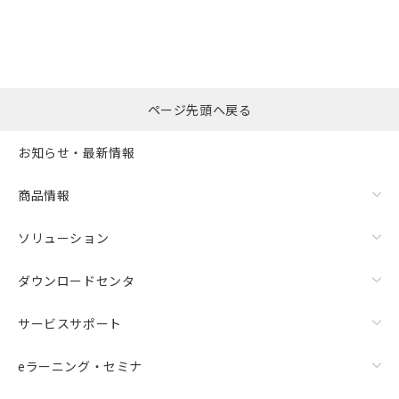
の共同利用に関して"
の「1.共同利
※本証明書は発行日時点で非含有を証明す
用者の範囲」に記載されている法人を
るもので、過去に遡って非含有を証明する
指します。
ものではありません。
また、RoHS指令のフタル酸エステル類４
物質の対応では、対応完了までの期間は出
荷製品に未対応品が混在することから備考
ページ先頭へ戻る
欄に対応日を記載しておりました。
既に当社にて対応品への在庫切替を完了
お知らせ・最新情報
していることから、特段のことがない限
り、2022年1月12日より割愛しておりま
商品情報
す。
ソリューション
ダウンロードセンタ
サービスサポート
eラーニング・セミナ