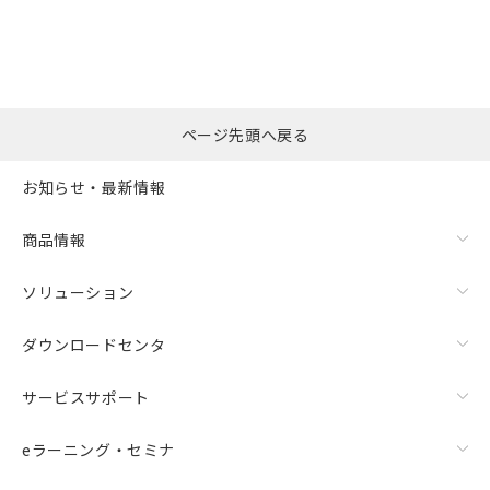
の共同利用に関して"
の「1.共同利
※本証明書は発行日時点で非含有を証明す
用者の範囲」に記載されている法人を
るもので、過去に遡って非含有を証明する
指します。
ものではありません。
また、RoHS指令のフタル酸エステル類４
物質の対応では、対応完了までの期間は出
荷製品に未対応品が混在することから備考
ページ先頭へ戻る
欄に対応日を記載しておりました。
既に当社にて対応品への在庫切替を完了
お知らせ・最新情報
していることから、特段のことがない限
り、2022年1月12日より割愛しておりま
商品情報
す。
ソリューション
ダウンロードセンタ
サービスサポート
eラーニング・セミナ