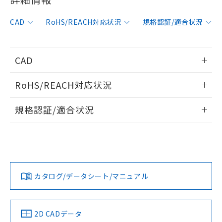
非含有に対応した製品が提供可能な商品で
す。
CAD
RoHS/REACH対応状況
規格認証/適合状況
対応予定：EU RoHS指令（10物質）の非含
ご利用条件
有に対応した製品に切り替える予定のある
商品です。
対応予定なし：EU RoHS指令（10物質）の
CAD
以下の条件をお読みいただき、同意のうえ
非含有に非対応の商品で、対応品を出す予
ご利用ください。
定はありません。
情報更新：2019/7/1
RoHS/REACH対応状況
調査・確認中：EU RoHS指令（10物質）の
本サービスは、当社制御機器事業取扱
※1 中国RoHS○×表
非含有の対応状況を調査中または確認中の
ログイン/会員登録いただくと、CADデータをダウンロー
情報更新：2026/7/29
商品の当社在庫状況および標準価格
規格認証/適合状況
商品です。
ドすることができます。
(税抜)を提供させていただくもので
「○」：最大均質材料含有率が中国RoHSの
非該当品：ライセンス料など無形物で、有
す。
EU RoHS
注意事項・凡例
F39-LSGTB-SJについての規格認証/適合状況については、
基準値以下であることを示します。
害物質有無と関係のない商品です。
当社制御機器事業取扱商品の中には、
「カスタマーサポートセンタ お客様相談室」または貴社担当
「×」：最大均質材料含有率が中国RoHSの
仕入先様の事情により、非含有部品として
本サービスの対象外となる商品もある
ログイン/会員登録
オムロン営業員または販売店にお問い合わせください。
基準値を超えていることを示します。
いたものが、含有品と判明した場合などや
当社は、これら貴社製品のうち、外国
ことをご了承ください。
対応状況
対応予定月
※1
※2
「－」：未確認です。当社販売部門へお問
むを得ず変更することがあります。
為替および外国貿易法に定める商品
在庫状況および標準価格照会結果は、
い合わせください。
（以下｢規制貨物等」という）を輸出
お問い合わせ
カタログ/データシート/マニュアル
記載している更新日時点での社内デー
対応済み
*EU RoHS指令（10物質）：
または国外への提供する場合は、日本
ダウンロードデータをご利用いただく前に、以下を必ずお読
記
タに基づき作成されるものであり、閲
説明
鉛(Pb) 1000ppm以下、 水銀(Hg) 1000ppm以下、 カド
*中国RoHS10物質の基準値 (GB/T26572)：
国政府の輸出許可(または役務取引許
みください。
号
覧された時点での実際の在庫および標
ミウム(Cd) 100ppm以下、
Pb(鉛) :1000ppm、 Hg(水銀) : 1000ppm、 Cd(カドミウ
可)を取得するなどの必要な手続きを
六価クロム(Cr(Ⅵ)) 1000ppm以下、ポリ臭化ビフェニル
ソフトウェアの使用条件
ム) : 100ppm、
準価格とは異なる場合があることをご
中国 RoHS
注意事項・凡例
類(PBB) 1000ppm以下、ポリ臭化ジフェニルエーテル類
2D CADデータ
Cr(Ⅵ)(六価クロム) : 1000ppm、 PBBs(ポリ臭化ビフェ
とります。
了承ください。
(PBDE) 1000ppm以下、フタル酸ビス(2-エチルヘキシ
○
一定数以上の在庫あり
ニル類) : 1000ppm、 PBDEs(ポリ臭化ジフェニルエーテ