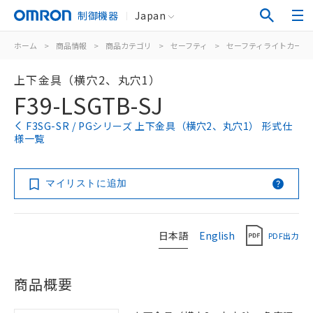
制御機器
Japan
ホーム
>
商品情報
>
商品カテゴリ
>
セーフティ
>
セーフティライトカーテ
上下金具（横穴2、丸穴1）
F39-LSGTB-SJ
F3SG-SR / PGシリーズ 上下金具（横穴2、丸穴1） 形式仕
様一覧
マイリストに追加
日本語
English
PDF出力
商品概要