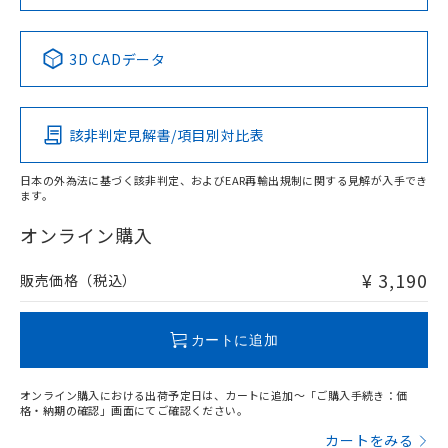
当社は規制貨物を破棄する場合は、完
ル) (DEHP)(別名：DOP) 1000ppm以下、フタル酸ブチ
正式な納期状況および標準価格はお客
ル類) : 1000ppm、
ルベンジル（BBP） 1000ppm以下、フタル酸ジブチル
全に破砕するなど、違法に輸出されな
DBP(フタル酸ジブチル) : 1000ppm、 DIBP(フタル酸ジ
様のお取引先、またはお客様担当のオ
（DBP） 1000ppm以下、フタル酸ジイソブチル
イソブチル) : 1000ppm、 BBP(フタル酸ブチルベンジ
中国 RoHS表
△
一定数には満たないが在庫あり
※1 ※2
いよう必要な手段を講じます。
ムロン制御機器販売店・当社販売員に
(DIBP) 1000ppm以下
ル) : 1000ppm、
3D CADデータ
当社は貴社製品を、核兵器、ミサイ
但し、RoHS指令で産業用監視および制御機器に対する
DEHP(フタル酸ビス(2-エチルヘキシル)) : 1000ppm
ご相談ください。
Pb
Hg
Cd
Cr(VI)
適用除外項目は除く。
ル、化学兵器、生物兵器またはその他
－
在庫なし(最新の在庫状況につ
オムロン制御機器販売店や当社販売拠
フタル酸エステル類の４物質については閾値を超える意
武器並びにこれらの製造装置等に一切
いては、お客様のお取引先、ま
図的な使用がないことを確認しています。
点は「
販売ネットワーク
」をご確認
※2 環境保護使用期限
使用いたしません。
該非判定見解書/項目別対比表
たはお客様担当のオムロン制御
ください。
O
O
O
O
当社は、貴社製品を第三者に販売する
機器販売店・当社販売員にご確
在庫状況および標準価格結果を当社の
※2 対応予定月
「ｅ」：有害物質（10物質）のすべてが基
場合は、上記1、2および3の内容を当
認ください)
事前の承諾なく第三者に漏洩または開
日本の外為法に基づく該非判定、およびEAR再輸出規制に関する見解が入手でき
準値以下であることを示します。
該第三者に通知します。また当社は、
ます。
示しないようお願いします。
"対応済み"や非含有の記載がされた商品であっても、流通
部品在庫の切り替え状況などにより、予定
「10」：通常の使用状況下において有害物
販売先および販売に係わる関係者が違
マイパーツ機能（部品リスト作成サー
空
受注生産機種、また在庫状況の
在庫等で未対応品が混在する可能性があります。
オンライン購入
月が前後することがあります。
質が外部に漏えいし、環境に深刻な影響を
法に輸出するおそれがある場合は、取
ビス）をご利用いただくには、I-Web
白
情報を公開していない機種
非含有品が必要な際は、弊社営業部門もしくは販売店へお
及ぼさない年数を意味します。
り引きをいたしません。
メンバーズにご登録されている必要が
問い合わせください。
「－」：未確認です。当社販売部門へお問
¥ 3,190
販売価格（税込）
あります。
い合わせください。
お客様が当ウェブサイト上で当社にご
※3 非含有証明書ダウンロード
この製品のRoHS/REACH対応状況ページへ
登録された部品リストについて、当社
カートに追加
および当社の共同利用者が、当社の製
下記の非含有証明書をダウンロードするこ
品・サービスに関するお客様との取
とができます。
合意する
キャンセル
引・商談に必要な範囲で利用すること
オンライン購入における出荷予定日は、カートに追加～「ご購入手続き：価
をご了承ください。
格・納期の確認」画面にてご確認ください。
EU RoHS指令（10物質）の非含有証明書
※当社の共同利用者とは、
"個人情報
カートをみる
51物質の非含有証明書（当社基準）