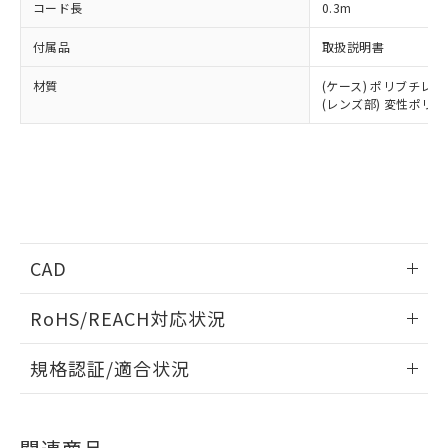
コード長
0.3m
付属品
取扱説明書
材質
(ケース) ポリブチレ
(レンズ部) 変性ポリ
CAD
情報更新：2024/11/11
RoHS/REACH対応状況
ログイン/会員登録いただくと、CADデータをダウンロー
情報更新：2026/7/29
規格認証/適合状況
ドすることができます。
EU RoHS
注意事項・凡例
UL認証
CSA認証
CEマーキング
ログイン/会員登録