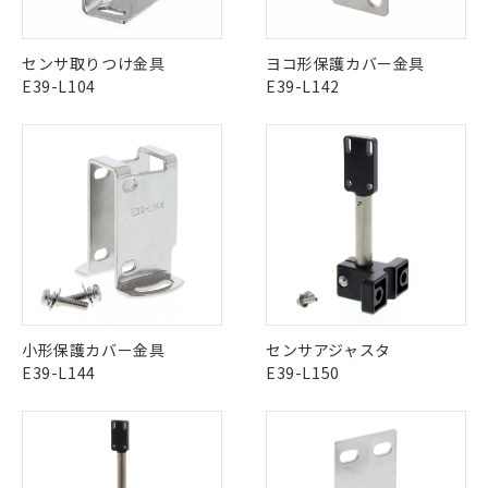
この製品のRoHS/REACH対応状況ページへ
センサ取りつけ金具
ヨコ形保護カバー金具
E39-L104
E39-L142
※1 対応状況
小形保護カバー金具
センサアジャスタ
E39-L144
E39-L150
対応済み：EU RoHS指令（10物質）の
非含有に対応した製品が提供可能な商品で
す。
対応予定：EU RoHS指令（10物質）の非含
ご利用条件
有に対応した製品に切り替える予定のある