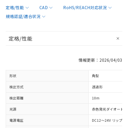
定格/性能
CAD
RoHS/REACH対応状況
規格認証/適合状況
定格/性能
情報更新：2026/04/03
形状
角型
検出方式
透過形
検出距離
10m
光源
赤色発光ダイオード (66
電源電圧
DC12～24V リップル(