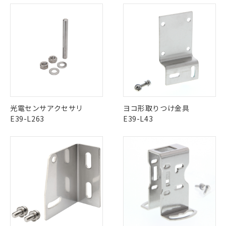
ル、化学兵器、生物兵器またはその他
－
在庫なし(最新の在庫状況につ
オムロン制御機器販売店や当社販売拠
フタル酸エステル類の４物質については閾値を超える意
武器並びにこれらの製造装置等に一切
いては、お客様のお取引先、ま
図的な使用がないことを確認しています。
点は「
販売ネットワーク
」をご確認
※2 環境保護使用期限
使用いたしません。
たはお客様担当のオムロン制御
ください。
当社は、貴社製品を第三者に販売する
機器販売店・当社販売員にご確
在庫状況および標準価格結果を当社の
※2 対応予定月
「ｅ」：有害物質（10物質）のすべてが基
場合は、上記1、2および3の内容を当
認ください)
事前の承諾なく第三者に漏洩または開
準値以下であることを示します。
該第三者に通知します。また当社は、
示しないようお願いします。
部品在庫の切り替え状況などにより、予定
「10」：通常の使用状況下において有害物
販売先および販売に係わる関係者が違
マイパーツ機能（部品リスト作成サー
空
受注生産機種、また在庫状況の
月が前後することがあります。
質が外部に漏えいし、環境に深刻な影響を
法に輸出するおそれがある場合は、取
ビス）をご利用いただくには、I-Web
白
情報を公開していない機種
及ぼさない年数を意味します。
り引きをいたしません。
メンバーズにご登録されている必要が
「－」：未確認です。当社販売部門へお問
あります。
い合わせください。
光電センサアクセサリ
ヨコ形取りつけ金具
お客様が当ウェブサイト上で当社にご
※3 非含有証明書ダウンロード
E39-L263
E39-L43
登録された部品リストについて、当社
および当社の共同利用者が、当社の製
下記の非含有証明書をダウンロードするこ
品・サービスに関するお客様との取
とができます。
合意する
キャンセル
引・商談に必要な範囲で利用すること
をご了承ください。
EU RoHS指令（10物質）の非含有証明書
※当社の共同利用者とは、
"個人情報
51物質の非含有証明書（当社基準）
の共同利用に関して"
の「1.共同利
※本証明書は発行日時点で非含有を証明す
用者の範囲」に記載されている法人を
るもので、過去に遡って非含有を証明する
指します。
ものではありません。
また、RoHS指令のフタル酸エステル類４