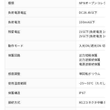
種類
NPNオープンコレクタ
負荷電源電圧
DC26.4V以下
負荷電流
100mA以下
残留電圧
1V以下(負荷電流 10m
2V以下(負荷電流 10～1
動作モード
入光ON/遮光ON 切替
保護回路
出力短絡保護
出力逆接続保護
電源逆接続保護
感度調整
単回転ボリウム
使用温度範囲
-25～55℃（ただし
保護構造
IP67
接続方式
M12コネクタ中継タイ