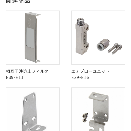
関連商品
Yes
Yes
Yes
対応状況
対応予定月
※1
※2
対応済み
ダウンロードデータをご利用いただく前に、以下を必ずお読
LR型式承認
DNV型式承認
BV型式承認
KR型式承
みください。
（イギリス
（ノルウェー
（フランス
（韓国
ソフトウェアの使用条件
船舶規格）
船舶規格）
船舶規格）
船舶規格
中国 RoHS
注意事項・凡例
No
No
No
No
中国 RoHS表
※1 ※2
この製品の規格認証/適合状況ページへ
Pb
Hg
Cd
Cr(VI)
相互干渉防止フィルタ
エアブローユニット
その他の認証はこちらのページからご検索ください
E39-E11
E39-E16
X
O
O
O
"対応済み"や非含有の記載がされた商品であっても、流通
在庫等で未対応品が混在する可能性があります。
非含有品が必要な際は、弊社営業部門もしくは販売店へお
問い合わせください。