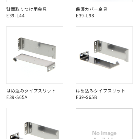
物質の対応では、対応完了までの期間は出
背面取りつけ用金具
保護カバー金具
荷製品に未対応品が混在することから備考
E39-L44
E39-L98
欄に対応日を記載しておりました。
既に当社にて対応品への在庫切替を完了
していることから、特段のことがない限
り、2022年1月12日より割愛しておりま
す。
はめ込みタイプスリット
はめ込みタイプスリット
E39-S65A
E39-S65B