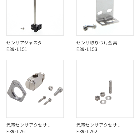
商品です。
対応予定なし：EU RoHS指令（10物質）の
以下の条件をお読みいただき、同意のうえ
非含有に非対応の商品で、対応品を出す予
ご利用ください。
定はありません。
調査・確認中：EU RoHS指令（10物質）の
本サービスは、当社制御機器事業取扱
※1 中国RoHS○×表
非含有の対応状況を調査中または確認中の
商品の当社在庫状況および標準価格
商品です。
センサアジャスタ
センサ取りつけ金具
(税抜)を提供させていただくもので
「○」：最大均質材料含有率が中国RoHSの
非該当品：ライセンス料など無形物で、有
E39-L151
E39-L153
す。
基準値以下であることを示します。
害物質有無と関係のない商品です。
当社制御機器事業取扱商品の中には、
「×」：最大均質材料含有率が中国RoHSの
仕入先様の事情により、非含有部品として
本サービスの対象外となる商品もある
基準値を超えていることを示します。
いたものが、含有品と判明した場合などや
当社は、これら貴社製品のうち、外国
ことをご了承ください。
「－」：未確認です。当社販売部門へお問
むを得ず変更することがあります。
為替および外国貿易法に定める商品
在庫状況および標準価格照会結果は、
い合わせください。
（以下｢規制貨物等」という）を輸出
記載している更新日時点での社内デー
*EU RoHS指令（10物質）：
または国外への提供する場合は、日本
記
タに基づき作成されるものであり、閲
説明
鉛(Pb) 1000ppm以下、 水銀(Hg) 1000ppm以下、 カド
*中国RoHS10物質の基準値 (GB/T26572)：
国政府の輸出許可(または役務取引許
号
覧された時点での実際の在庫および標
ミウム(Cd) 100ppm以下、
Pb(鉛) :1000ppm、 Hg(水銀) : 1000ppm、 Cd(カドミウ
可)を取得するなどの必要な手続きを
六価クロム(Cr(Ⅵ)) 1000ppm以下、ポリ臭化ビフェニル
ム) : 100ppm、
準価格とは異なる場合があることをご
類(PBB) 1000ppm以下、ポリ臭化ジフェニルエーテル類
Cr(Ⅵ)(六価クロム) : 1000ppm、 PBBs(ポリ臭化ビフェ
とります。
了承ください。
(PBDE) 1000ppm以下、フタル酸ビス(2-エチルヘキシ
○
一定数以上の在庫あり
ニル類) : 1000ppm、 PBDEs(ポリ臭化ジフェニルエーテ
当社は規制貨物を破棄する場合は、完
ル) (DEHP)(別名：DOP) 1000ppm以下、フタル酸ブチ
正式な納期状況および標準価格はお客
ル類) : 1000ppm、
ルベンジル（BBP） 1000ppm以下、フタル酸ジブチル
全に破砕するなど、違法に輸出されな
DBP(フタル酸ジブチル) : 1000ppm、 DIBP(フタル酸ジ
様のお取引先、またはお客様担当のオ
光電センサアクセサリ
光電センサアクセサリ
（DBP） 1000ppm以下、フタル酸ジイソブチル
イソブチル) : 1000ppm、 BBP(フタル酸ブチルベンジ
△
一定数には満たないが在庫あり
いよう必要な手段を講じます。
ムロン制御機器販売店・当社販売員に
(DIBP) 1000ppm以下
ル) : 1000ppm、
E39-L261
E39-L262
当社は貴社製品を、核兵器、ミサイ
但し、RoHS指令で産業用監視および制御機器に対する
DEHP(フタル酸ビス(2-エチルヘキシル)) : 1000ppm
ご相談ください。
適用除外項目は除く。