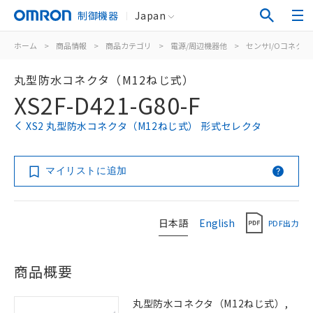
制御機器
Japan
ホーム
>
商品情報
>
商品カテゴリ
>
電源/周辺機器他
>
センサI/Oコネク
丸型防水コネクタ（M12ねじ式）
XS2F-D421-G80-F
XS2 丸型防水コネクタ（M12ねじ式） 形式セレクタ
マイリストに追加
日本語
English
PDF出力
商品概要
丸型防水コネクタ（M12ねじ式）,