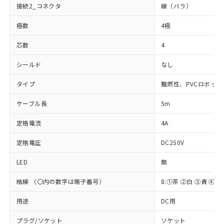
接続2_コネクタ
線（バラ）
極数
4極
芯数
4
シールド
なし
タイプ
難燃性、PVCロボッ
ケーブル長
5m
※1 対応状況
定格電流
4A
対応済み：EU RoHS指令（10物質）の
非含有に対応した製品が提供可能な商品で
定格電圧
DC250V
す。
対応予定：EU RoHS指令（10物質）の非含
LED
無
ご利用条件
有に対応した製品に切り替える予定のある
商品です。
結線 （〇内の数字は端子番号）
8:①茶 ②白 ③青 ④黒
対応予定なし：EU RoHS指令（10物質）の
以下の条件をお読みいただき、同意のうえ
用途
DC用
非含有に非対応の商品で、対応品を出す予
ご利用ください。
定はありません。
プラグ/ソケット
ソケット
調査・確認中：EU RoHS指令（10物質）の