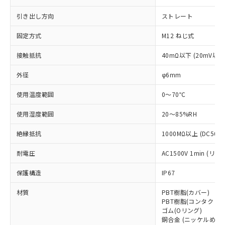
本サービスは、当社制御機器事業取扱
※1 中国RoHS○×表
非含有の対応状況を調査中または確認中の
商品の当社在庫状況および標準価格
引き出し方向
ストレート
商品です。
(税抜)を提供させていただくもので
「○」：最大均質材料含有率が中国RoHSの
非該当品：ライセンス料など無形物で、有
す。
固定方式
M12 ねじ式
基準値以下であることを示します。
害物質有無と関係のない商品です。
当社制御機器事業取扱商品の中には、
「×」：最大均質材料含有率が中国RoHSの
仕入先様の事情により、非含有部品として
接触抵抗
40mΩ以下 (20mV以
本サービスの対象外となる商品もある
基準値を超えていることを示します。
いたものが、含有品と判明した場合などや
当社は、これら貴社製品のうち、外国
ことをご了承ください。
「－」：未確認です。当社販売部門へお問
むを得ず変更することがあります。
為替および外国貿易法に定める商品
外径
φ6mm
在庫状況および標準価格照会結果は、
い合わせください。
（以下｢規制貨物等」という）を輸出
記載している更新日時点での社内デー
*EU RoHS指令（10物質）：
使用温度範囲
0～70℃
または国外への提供する場合は、日本
記
タに基づき作成されるものであり、閲
説明
鉛(Pb) 1000ppm以下、 水銀(Hg) 1000ppm以下、 カド
*中国RoHS10物質の基準値 (GB/T26572)：
国政府の輸出許可(または役務取引許
号
覧された時点での実際の在庫および標
ミウム(Cd) 100ppm以下、
Pb(鉛) :1000ppm、 Hg(水銀) : 1000ppm、 Cd(カドミウ
使用湿度範囲
20～85%RH
可)を取得するなどの必要な手続きを
六価クロム(Cr(Ⅵ)) 1000ppm以下、ポリ臭化ビフェニル
ム) : 100ppm、
準価格とは異なる場合があることをご
類(PBB) 1000ppm以下、ポリ臭化ジフェニルエーテル類
Cr(Ⅵ)(六価クロム) : 1000ppm、 PBBs(ポリ臭化ビフェ
とります。
了承ください。
(PBDE) 1000ppm以下、フタル酸ビス(2-エチルヘキシ
○
一定数以上の在庫あり
ニル類) : 1000ppm、 PBDEs(ポリ臭化ジフェニルエーテ
絶縁抵抗
1000MΩ以上 (DC500
当社は規制貨物を破棄する場合は、完
ル) (DEHP)(別名：DOP) 1000ppm以下、フタル酸ブチ
正式な納期状況および標準価格はお客
ル類) : 1000ppm、
ルベンジル（BBP） 1000ppm以下、フタル酸ジブチル
全に破砕するなど、違法に輸出されな
DBP(フタル酸ジブチル) : 1000ppm、 DIBP(フタル酸ジ
様のお取引先、またはお客様担当のオ
耐電圧
AC1500V 1min (
（DBP） 1000ppm以下、フタル酸ジイソブチル
イソブチル) : 1000ppm、 BBP(フタル酸ブチルベンジ
△
一定数には満たないが在庫あり
いよう必要な手段を講じます。
ムロン制御機器販売店・当社販売員に
(DIBP) 1000ppm以下
ル) : 1000ppm、
当社は貴社製品を、核兵器、ミサイ
但し、RoHS指令で産業用監視および制御機器に対する
DEHP(フタル酸ビス(2-エチルヘキシル)) : 1000ppm
ご相談ください。
保護構造
IP67
適用除外項目は除く。
ル、化学兵器、生物兵器またはその他
－
在庫なし(最新の在庫状況につ
オムロン制御機器販売店や当社販売拠
フタル酸エステル類の４物質については閾値を超える意
武器並びにこれらの製造装置等に一切
いては、お客様のお取引先、ま
図的な使用がないことを確認しています。
材質
PBT樹脂(カバー)
点は「
販売ネットワーク
」をご確認
※2 環境保護使用期限
使用いたしません。
PBT樹脂(コンタクト
たはお客様担当のオムロン制御
ください。
ゴム(Oリング)
当社は、貴社製品を第三者に販売する
機器販売店・当社販売員にご確
在庫状況および標準価格結果を当社の
銅合金 (ニッケルめっき
※2 対応予定月
「ｅ」：有害物質（10物質）のすべてが基
場合は、上記1、2および3の内容を当
認ください)