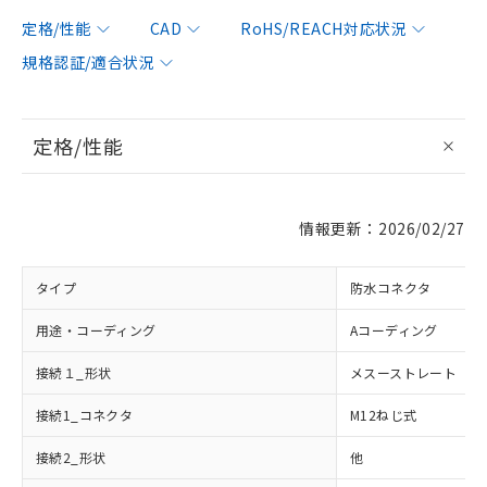
定格/性能
CAD
RoHS/REACH対応状況
規格認証/適合状況
定格/性能
情報更新：2026/02/27
タイプ
防水コネクタ
用途・コーディング
Aコーディング
接続１_形状
メスーストレート
接続1_コネクタ
M12ねじ式
接続2_形状
他