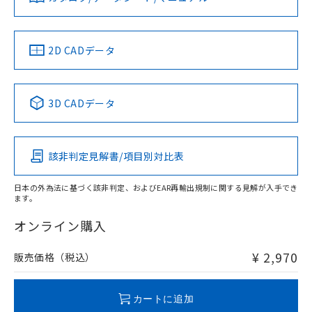
していることから、特段のことがない限
ダウンロードデータをご利用いただく前に、以下を必ずお読
り、2022年1月12日より割愛しておりま
LR型式承認
DNV型式承認
BV型式承認
KR型式承
みください。
（イギリス
（ノルウェー
（フランス
（韓国
す。
ソフトウェアの使用条件
船舶規格）
船舶規格）
船舶規格）
船舶規格
中国 RoHS
注意事項・凡例
2D CADデータ
No
No
No
No
中国 RoHS表
※1 ※2
3D CADデータ
この製品の規格認証/適合状況ページへ
Pb
Hg
Cd
Cr(VI)
その他の認証はこちらのページからご検索ください
該非判定見解書/項目別対比表
X
O
O
O
日本の外為法に基づく該非判定、およびEAR再輸出規制に関する見解が入手でき
ます。
"対応済み"や非含有の記載がされた商品であっても、流通
在庫等で未対応品が混在する可能性があります。
オンライン購入
非含有品が必要な際は、弊社営業部門もしくは販売店へお
問い合わせください。
¥ 2,970
販売価格（税込）
この製品のRoHS/REACH対応状況ページへ
カートに追加