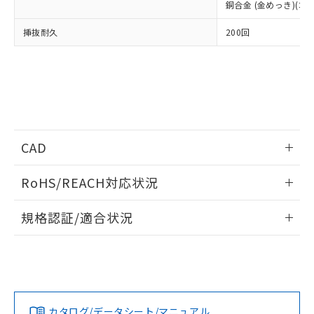
事前の承諾なく第三者に漏洩または開
銅合金 (金めっき)(コ
準値以下であることを示します。
該第三者に通知します。また当社は、
示しないようお願いします。
部品在庫の切り替え状況などにより、予定
「10」：通常の使用状況下において有害物
販売先および販売に係わる関係者が違
マイパーツ機能（部品リスト作成サー
空
受注生産機種、また在庫状況の
挿抜耐久
200回
月が前後することがあります。
質が外部に漏えいし、環境に深刻な影響を
法に輸出するおそれがある場合は、取
ビス）をご利用いただくには、I-Web
白
情報を公開していない機種
及ぼさない年数を意味します。
り引きをいたしません。
メンバーズにご登録されている必要が
「－」：未確認です。当社販売部門へお問
あります。
い合わせください。
お客様が当ウェブサイト上で当社にご
※3 非含有証明書ダウンロード
登録された部品リストについて、当社
および当社の共同利用者が、当社の製
下記の非含有証明書をダウンロードするこ
品・サービスに関するお客様との取
とができます。
CAD
合意する
キャンセル
引・商談に必要な範囲で利用すること
をご了承ください。
EU RoHS指令（10物質）の非含有証明書
情報更新：2015/2/2
※当社の共同利用者とは、
"個人情報
RoHS/REACH対応状況
51物質の非含有証明書（当社基準）
の共同利用に関して"
の「1.共同利
※本証明書は発行日時点で非含有を証明す
ログイン/会員登録いただくと、CADデータをダウンロー
用者の範囲」に記載されている法人を
情報更新：2026/7/29
規格認証/適合状況
るもので、過去に遡って非含有を証明する
ドすることができます。
指します。
ものではありません。
EU RoHS
注意事項・凡例
また、RoHS指令のフタル酸エステル類４
UL認証
CSA認証
CEマーキング
物質の対応では、対応完了までの期間は出
ログイン/会員登録
荷製品に未対応品が混在することから備考
Yes
Yes
N/A
対応状況
対応予定月
※1
※2
欄に対応日を記載しておりました。
既に当社にて対応品への在庫切替を完了
カタログ/データシート/マニュアル
対応済み