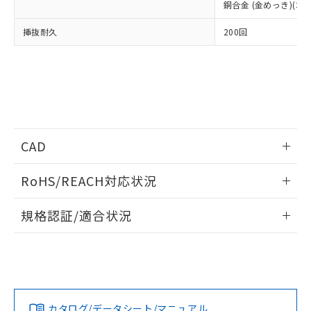
事前の承諾なく第三者に漏洩または開
銅合金 (金めっき)(コ
準値以下であることを示します。
該第三者に通知します。また当社は、
示しないようお願いします。
部品在庫の切り替え状況などにより、予定
「10」：通常の使用状況下において有害物
販売先および販売に係わる関係者が違
マイパーツ機能（部品リスト作成サー
空
受注生産機種、また在庫状況の
挿抜耐久
200回
月が前後することがあります。
質が外部に漏えいし、環境に深刻な影響を
法に輸出するおそれがある場合は、取
ビス）をご利用いただくには、I-Web
白
情報を公開していない機種
及ぼさない年数を意味します。
り引きをいたしません。
メンバーズにご登録されている必要が
「－」：未確認です。当社販売部門へお問
あります。
い合わせください。
お客様が当ウェブサイト上で当社にご
※3 非含有証明書ダウンロード
登録された部品リストについて、当社
および当社の共同利用者が、当社の製
下記の非含有証明書をダウンロードするこ
品・サービスに関するお客様との取
とができます。
CAD
合意する
キャンセル
引・商談に必要な範囲で利用すること
をご了承ください。
EU RoHS指令（10物質）の非含有証明書
情報更新：2017/4/17
※当社の共同利用者とは、
"個人情報
RoHS/REACH対応状況
51物質の非含有証明書（当社基準）
の共同利用に関して"
の「1.共同利
※本証明書は発行日時点で非含有を証明す
ログイン/会員登録いただくと、CADデータをダウンロー
用者の範囲」に記載されている法人を
情報更新：2026/7/29
規格認証/適合状況
るもので、過去に遡って非含有を証明する
ドすることができます。
指します。
ものではありません。
EU RoHS
注意事項・凡例
また、RoHS指令のフタル酸エステル類４
UL認証
CSA認証
CEマーキング
物質の対応では、対応完了までの期間は出
ログイン/会員登録
荷製品に未対応品が混在することから備考
Yes
Yes
N/A
対応状況
対応予定月
※1
※2
欄に対応日を記載しておりました。
既に当社にて対応品への在庫切替を完了
カタログ/データシート/マニュアル
対応済み