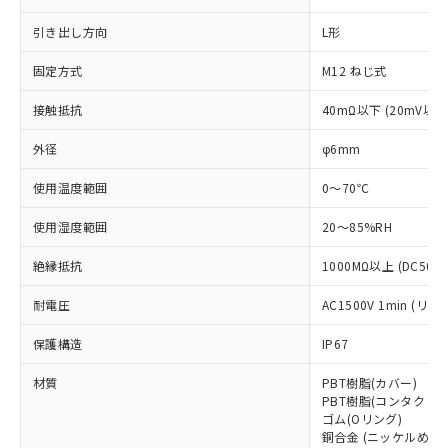
本サービスは、当社制御機器事業取扱
※1 中国RoHS○×表
非含有の対応状況を調査中または確認中の
商品の当社在庫状況および標準価格
引き出し方向
L形
商品です。
(税抜)を提供させていただくもので
「○」：最大均質材料含有率が中国RoHSの
非該当品：ライセンス料など無形物で、有
す。
固定方式
M12 ねじ式
基準値以下であることを示します。
害物質有無と関係のない商品です。
当社制御機器事業取扱商品の中には、
「×」：最大均質材料含有率が中国RoHSの
仕入先様の事情により、非含有部品として
接触抵抗
40mΩ以下 (20mV以
本サービスの対象外となる商品もある
基準値を超えていることを示します。
いたものが、含有品と判明した場合などや
当社は、これら貴社製品のうち、外国
ことをご了承ください。
「－」：未確認です。当社販売部門へお問
むを得ず変更することがあります。
為替および外国貿易法に定める商品
外径
φ6mm
在庫状況および標準価格照会結果は、
い合わせください。
（以下｢規制貨物等」という）を輸出
記載している更新日時点での社内デー
*EU RoHS指令（10物質）：
使用温度範囲
0～70℃
または国外への提供する場合は、日本
記
タに基づき作成されるものであり、閲
説明
鉛(Pb) 1000ppm以下、 水銀(Hg) 1000ppm以下、 カド
*中国RoHS10物質の基準値 (GB/T26572)：
国政府の輸出許可(または役務取引許
号
覧された時点での実際の在庫および標
ミウム(Cd) 100ppm以下、
Pb(鉛) :1000ppm、 Hg(水銀) : 1000ppm、 Cd(カドミウ
使用湿度範囲
20～85%RH
可)を取得するなどの必要な手続きを
六価クロム(Cr(Ⅵ)) 1000ppm以下、ポリ臭化ビフェニル
ム) : 100ppm、
準価格とは異なる場合があることをご
類(PBB) 1000ppm以下、ポリ臭化ジフェニルエーテル類
Cr(Ⅵ)(六価クロム) : 1000ppm、 PBBs(ポリ臭化ビフェ
とります。
了承ください。
(PBDE) 1000ppm以下、フタル酸ビス(2-エチルヘキシ
○
一定数以上の在庫あり
ニル類) : 1000ppm、 PBDEs(ポリ臭化ジフェニルエーテ
絶縁抵抗
1000MΩ以上 (DC500
当社は規制貨物を破棄する場合は、完
ル) (DEHP)(別名：DOP) 1000ppm以下、フタル酸ブチ
正式な納期状況および標準価格はお客
ル類) : 1000ppm、
ルベンジル（BBP） 1000ppm以下、フタル酸ジブチル
全に破砕するなど、違法に輸出されな
DBP(フタル酸ジブチル) : 1000ppm、 DIBP(フタル酸ジ
様のお取引先、またはお客様担当のオ
耐電圧
AC1500V 1min (
（DBP） 1000ppm以下、フタル酸ジイソブチル
イソブチル) : 1000ppm、 BBP(フタル酸ブチルベンジ
△
一定数には満たないが在庫あり
いよう必要な手段を講じます。
ムロン制御機器販売店・当社販売員に
(DIBP) 1000ppm以下
ル) : 1000ppm、
当社は貴社製品を、核兵器、ミサイ
但し、RoHS指令で産業用監視および制御機器に対する
DEHP(フタル酸ビス(2-エチルヘキシル)) : 1000ppm
ご相談ください。
保護構造
IP67
適用除外項目は除く。
ル、化学兵器、生物兵器またはその他
－
在庫なし(最新の在庫状況につ
オムロン制御機器販売店や当社販売拠
フタル酸エステル類の４物質については閾値を超える意
武器並びにこれらの製造装置等に一切
いては、お客様のお取引先、ま
図的な使用がないことを確認しています。
材質
PBT樹脂(カバー)
点は「
販売ネットワーク
」をご確認
※2 環境保護使用期限
使用いたしません。
PBT樹脂(コンタクト
たはお客様担当のオムロン制御
ください。
ゴム(Oリング)
当社は、貴社製品を第三者に販売する
機器販売店・当社販売員にご確
在庫状況および標準価格結果を当社の
銅合金 (ニッケルめっき
※2 対応予定月
「ｅ」：有害物質（10物質）のすべてが基
場合は、上記1、2および3の内容を当
認ください)