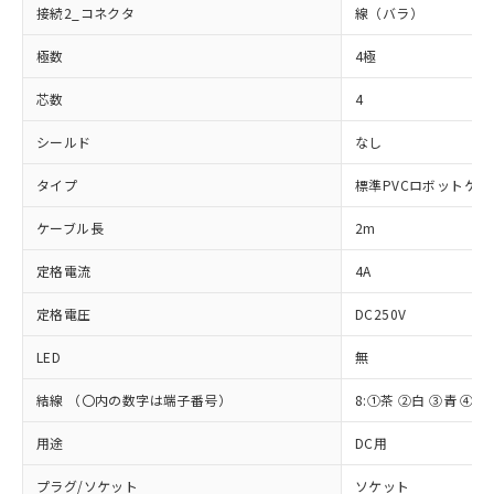
接続2_コネクタ
線（バラ）
極数
4極
芯数
4
シールド
なし
タイプ
標準PVCロボットケー
ケーブル長
2m
※1 対応状況
定格電流
4A
対応済み：EU RoHS指令（10物質）の
非含有に対応した製品が提供可能な商品で
定格電圧
DC250V
す。
対応予定：EU RoHS指令（10物質）の非含
LED
無
ご利用条件
有に対応した製品に切り替える予定のある
商品です。
結線 （〇内の数字は端子番号）
8:①茶 ②白 ③青 ④黒
対応予定なし：EU RoHS指令（10物質）の
以下の条件をお読みいただき、同意のうえ
用途
DC用
非含有に非対応の商品で、対応品を出す予
ご利用ください。
定はありません。
プラグ/ソケット
ソケット
調査・確認中：EU RoHS指令（10物質）の