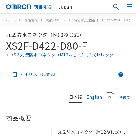
制御機器
Japan
ホーム
>
商品情報
>
商品カテゴリ
>
電源/周辺機器他
>
センサI/Oコネク
丸型防水コネクタ（M12ねじ式）
XS2F-D422-D80-F
XS2 丸型防水コネクタ（M12ねじ式） 形式セレクタ
マイリストに追加
日本語
English
PDF出力
商品概要
丸型防水コネクタ（M12ねじ式）,