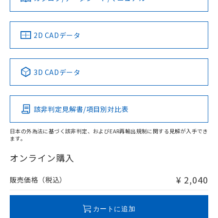
していることから、特段のことがない限
ダウンロードデータをご利用いただく前に、以下を必ずお読
り、2022年1月12日より割愛しておりま
LR型式承認
DNV型式承認
BV型式承認
KR型式承
みください。
（イギリス
（ノルウェー
（フランス
（韓国
す。
ソフトウェアの使用条件
船舶規格）
船舶規格）
船舶規格）
船舶規格
中国 RoHS
注意事項・凡例
2D CADデータ
No
No
No
No
中国 RoHS表
※1 ※2
3D CADデータ
この製品の規格認証/適合状況ページへ
Pb
Hg
Cd
Cr(VI)
その他の認証はこちらのページからご検索ください
該非判定見解書/項目別対比表
X
O
O
O
日本の外為法に基づく該非判定、およびEAR再輸出規制に関する見解が入手でき
ます。
"対応済み"や非含有の記載がされた商品であっても、流通
在庫等で未対応品が混在する可能性があります。
オンライン購入
非含有品が必要な際は、弊社営業部門もしくは販売店へお
問い合わせください。
¥ 2,040
販売価格（税込）
この製品のRoHS/REACH対応状況ページへ
カートに追加