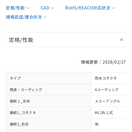
定格/性能
CAD
RoHS/REACH対応状況
規格認証/適合状況
定格/性能
情報更新：2026/02/27
タイプ
防水コネクタ
用途・コーディング
Aコーディング
接続１_形状
メスーアングル
接続1_コネクタ
M12ねじ式
接続2_形状
他