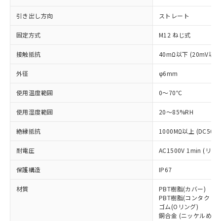
本サービスは、当社制御機器事業取扱
※1 中国RoHS○×表
非含有の対応状況を調査中または確認中の
商品の当社在庫状況および標準価格
引き出し方向
ストレート
商品です。
(税抜)を提供させていただくもので
「○」：最大均質材料含有率が中国RoHSの
非該当品：ライセンス料など無形物で、有
す。
固定方式
M12 ねじ式
基準値以下であることを示します。
害物質有無と関係のない商品です。
当社制御機器事業取扱商品の中には、
「×」：最大均質材料含有率が中国RoHSの
仕入先様の事情により、非含有部品として
接触抵抗
40mΩ以下 (20mV以
本サービスの対象外となる商品もある
基準値を超えていることを示します。
いたものが、含有品と判明した場合などや
当社は、これら貴社製品のうち、外国
ことをご了承ください。
「－」：未確認です。当社販売部門へお問
むを得ず変更することがあります。
為替および外国貿易法に定める商品
外径
φ6mm
在庫状況および標準価格照会結果は、
い合わせください。
（以下｢規制貨物等」という）を輸出
記載している更新日時点での社内デー
*EU RoHS指令（10物質）：
使用温度範囲
0～70℃
または国外への提供する場合は、日本
記
タに基づき作成されるものであり、閲
説明
鉛(Pb) 1000ppm以下、 水銀(Hg) 1000ppm以下、 カド
*中国RoHS10物質の基準値 (GB/T26572)：
国政府の輸出許可(または役務取引許
号
覧された時点での実際の在庫および標
ミウム(Cd) 100ppm以下、
Pb(鉛) :1000ppm、 Hg(水銀) : 1000ppm、 Cd(カドミウ
使用湿度範囲
20～85%RH
可)を取得するなどの必要な手続きを
六価クロム(Cr(Ⅵ)) 1000ppm以下、ポリ臭化ビフェニル
ム) : 100ppm、
準価格とは異なる場合があることをご
類(PBB) 1000ppm以下、ポリ臭化ジフェニルエーテル類
Cr(Ⅵ)(六価クロム) : 1000ppm、 PBBs(ポリ臭化ビフェ
とります。
了承ください。
(PBDE) 1000ppm以下、フタル酸ビス(2-エチルヘキシ
○
一定数以上の在庫あり
ニル類) : 1000ppm、 PBDEs(ポリ臭化ジフェニルエーテ
絶縁抵抗
1000MΩ以上 (DC500
当社は規制貨物を破棄する場合は、完
ル) (DEHP)(別名：DOP) 1000ppm以下、フタル酸ブチ
正式な納期状況および標準価格はお客
ル類) : 1000ppm、
ルベンジル（BBP） 1000ppm以下、フタル酸ジブチル
全に破砕するなど、違法に輸出されな
DBP(フタル酸ジブチル) : 1000ppm、 DIBP(フタル酸ジ
様のお取引先、またはお客様担当のオ
耐電圧
AC1500V 1min (
（DBP） 1000ppm以下、フタル酸ジイソブチル
イソブチル) : 1000ppm、 BBP(フタル酸ブチルベンジ
△
一定数には満たないが在庫あり
いよう必要な手段を講じます。
ムロン制御機器販売店・当社販売員に
(DIBP) 1000ppm以下
ル) : 1000ppm、
当社は貴社製品を、核兵器、ミサイ
但し、RoHS指令で産業用監視および制御機器に対する
DEHP(フタル酸ビス(2-エチルヘキシル)) : 1000ppm
ご相談ください。
保護構造
IP67
適用除外項目は除く。
ル、化学兵器、生物兵器またはその他
－
在庫なし(最新の在庫状況につ
オムロン制御機器販売店や当社販売拠
フタル酸エステル類の４物質については閾値を超える意
武器並びにこれらの製造装置等に一切
いては、お客様のお取引先、ま
図的な使用がないことを確認しています。
材質
PBT樹脂(カバー)
点は「
販売ネットワーク
」をご確認
※2 環境保護使用期限
使用いたしません。
PBT樹脂(コンタクト
たはお客様担当のオムロン制御
ください。
ゴム(Oリング)
当社は、貴社製品を第三者に販売する
機器販売店・当社販売員にご確
在庫状況および標準価格結果を当社の
銅合金 (ニッケルめっき
※2 対応予定月
「ｅ」：有害物質（10物質）のすべてが基
場合は、上記1、2および3の内容を当
認ください)