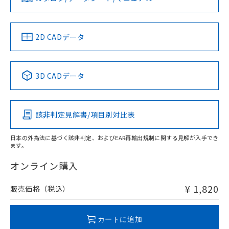
していることから、特段のことがない限
ダウンロードデータをご利用いただく前に、以下を必ずお読
り、2022年1月12日より割愛しておりま
LR型式承認
DNV型式承認
BV型式承認
KR型式承
みください。
（イギリス
（ノルウェー
（フランス
（韓国
す。
ソフトウェアの使用条件
船舶規格）
船舶規格）
船舶規格）
船舶規格
中国 RoHS
注意事項・凡例
2D CADデータ
No
No
No
No
中国 RoHS表
※1 ※2
3D CADデータ
この製品の規格認証/適合状況ページへ
Pb
Hg
Cd
Cr(VI)
その他の認証はこちらのページからご検索ください
該非判定見解書/項目別対比表
X
O
O
O
日本の外為法に基づく該非判定、およびEAR再輸出規制に関する見解が入手でき
ます。
"対応済み"や非含有の記載がされた商品であっても、流通
在庫等で未対応品が混在する可能性があります。
オンライン購入
非含有品が必要な際は、弊社営業部門もしくは販売店へお
問い合わせください。
¥ 1,820
販売価格（税込）
この製品のRoHS/REACH対応状況ページへ
カートに追加