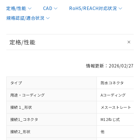
定格/性能
CAD
RoHS/REACH対応状況
規格認証/適合状況
定格/性能
情報更新：2026/02/27
タイプ
防水コネクタ
用途・コーディング
Aコーディング
接続１_形状
メスーストレート
接続1_コネクタ
M12ねじ式
接続2_形状
他