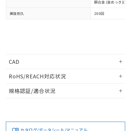
事前の承諾なく第三者に漏洩または開
銅合金 (金めっき)(コ
準値以下であることを示します。
該第三者に通知します。また当社は、
示しないようお願いします。
部品在庫の切り替え状況などにより、予定
「10」：通常の使用状況下において有害物
販売先および販売に係わる関係者が違
マイパーツ機能（部品リスト作成サー
空
受注生産機種、また在庫状況の
挿抜耐久
200回
月が前後することがあります。
質が外部に漏えいし、環境に深刻な影響を
法に輸出するおそれがある場合は、取
ビス）をご利用いただくには、I-Web
白
情報を公開していない機種
及ぼさない年数を意味します。
り引きをいたしません。
メンバーズにご登録されている必要が
「－」：未確認です。当社販売部門へお問
あります。
い合わせください。
お客様が当ウェブサイト上で当社にご
※3 非含有証明書ダウンロード
登録された部品リストについて、当社
および当社の共同利用者が、当社の製
下記の非含有証明書をダウンロードするこ
品・サービスに関するお客様との取
とができます。
CAD
合意する
キャンセル
引・商談に必要な範囲で利用すること
をご了承ください。
EU RoHS指令（10物質）の非含有証明書
情報更新：2015/2/2
※当社の共同利用者とは、
"個人情報
RoHS/REACH対応状況
51物質の非含有証明書（当社基準）
の共同利用に関して"
の「1.共同利
※本証明書は発行日時点で非含有を証明す
ログイン/会員登録いただくと、CADデータをダウンロー
用者の範囲」に記載されている法人を
情報更新：2026/7/29
規格認証/適合状況
るもので、過去に遡って非含有を証明する
ドすることができます。
指します。
ものではありません。
EU RoHS
注意事項・凡例
また、RoHS指令のフタル酸エステル類４
UL認証
CSA認証
CEマーキング
物質の対応では、対応完了までの期間は出
ログイン/会員登録
荷製品に未対応品が混在することから備考
Yes
Yes
N/A
対応状況
対応予定月
※1
※2
欄に対応日を記載しておりました。
既に当社にて対応品への在庫切替を完了
カタログ/データシート/マニュアル
対応済み