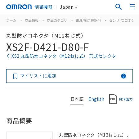
制御機器
Japan
ホーム
>
商品情報
>
商品カテゴリ
>
電源/周辺機器他
>
センサI/Oコネク
丸型防水コネクタ（M12ねじ式）
XS2F-D421-D80-F
XS2 丸型防水コネクタ（M12ねじ式） 形式セレクタ
マイリストに追加
日本語
English
PDF出力
商品概要
丸型防水コネクタ（M12ねじ式）,