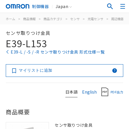
制御機器
Japan
ホーム
>
商品情報
>
商品カテゴリ
>
センサ
>
光電センサ
>
周辺機器
>
センサ取りつけ金具
E39-L153
E39-L / -S / -R センサ取りつけ金具 形式仕様一覧
マイリストに追加
日本語
English
PDF出力
商品概要
センサ取りつけ金具