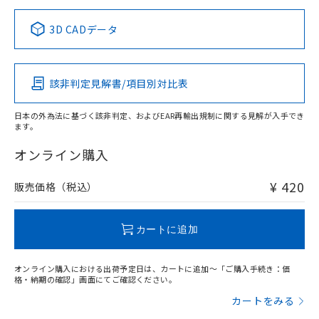
正式な納期状況および標準価格はお客
ル類) : 1000ppm、
ルベンジル（BBP） 1000ppm以下、フタル酸ジブチル
全に破砕するなど、違法に輸出されな
DBP(フタル酸ジブチル) : 1000ppm、 DIBP(フタル酸ジ
様のお取引先、またはお客様担当のオ
中国 RoHS表
※1 ※2
（DBP） 1000ppm以下、フタル酸ジイソブチル
イソブチル) : 1000ppm、 BBP(フタル酸ブチルベンジ
△
一定数には満たないが在庫あり
いよう必要な手段を講じます。
3D CADデータ
ムロン制御機器販売店・当社販売員に
(DIBP) 1000ppm以下
ル) : 1000ppm、
当社は貴社製品を、核兵器、ミサイ
但し、RoHS指令で産業用監視および制御機器に対する
DEHP(フタル酸ビス(2-エチルヘキシル)) : 1000ppm
この製品の規格認証/適合状況ページへ
Pb
ご相談ください。
Hg
Cd
Cr(VI)
適用除外項目は除く。
ル、化学兵器、生物兵器またはその他
－
在庫なし(最新の在庫状況につ
その他の認証はこちらのページからご検索ください
オムロン制御機器販売店や当社販売拠
フタル酸エステル類の４物質については閾値を超える意
武器並びにこれらの製造装置等に一切
いては、お客様のお取引先、ま
図的な使用がないことを確認しています。
点は「
販売ネットワーク
」をご確認
該非判定見解書/項目別対比表
※2 環境保護使用期限
O
使用いたしません。
O
O
O
たはお客様担当のオムロン制御
ください。
当社は、貴社製品を第三者に販売する
機器販売店・当社販売員にご確
在庫状況および標準価格結果を当社の
※2 対応予定月
「ｅ」：有害物質（10物質）のすべてが基
日本の外為法に基づく該非判定、およびEAR再輸出規制に関する見解が入手でき
場合は、上記1、2および3の内容を当
認ください)
事前の承諾なく第三者に漏洩または開
ます。
準値以下であることを示します。
該第三者に通知します。また当社は、
"対応済み"や非含有の記載がされた商品であっても、流通
示しないようお願いします。
部品在庫の切り替え状況などにより、予定
「10」：通常の使用状況下において有害物
販売先および販売に係わる関係者が違
在庫等で未対応品が混在する可能性があります。
マイパーツ機能（部品リスト作成サー
オンライン購入
空
受注生産機種、また在庫状況の
月が前後することがあります。
質が外部に漏えいし、環境に深刻な影響を
法に輸出するおそれがある場合は、取
非含有品が必要な際は、弊社営業部門もしくは販売店へお
ビス）をご利用いただくには、I-Web
白
情報を公開していない機種
及ぼさない年数を意味します。
り引きをいたしません。
問い合わせください。
メンバーズにご登録されている必要が
¥ 420
販売価格（税込）
「－」：未確認です。当社販売部門へお問
あります。
い合わせください。
お客様が当ウェブサイト上で当社にご
この製品のRoHS/REACH対応状況ページへ
※3 非含有証明書ダウンロード
登録された部品リストについて、当社
カートに追加
および当社の共同利用者が、当社の製
下記の非含有証明書をダウンロードするこ
品・サービスに関するお客様との取
とができます。
オンライン購入における出荷予定日は、カートに追加～「ご購入手続き：価
合意する
キャンセル
引・商談に必要な範囲で利用すること
格・納期の確認」画面にてご確認ください。
をご了承ください。
EU RoHS指令（10物質）の非含有証明書
カートをみる
※当社の共同利用者とは、
"個人情報
51物質の非含有証明書（当社基準）
の共同利用に関して"
の「1.共同利