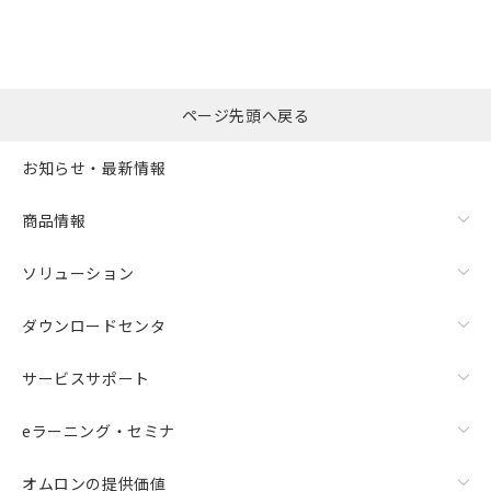
※本証明書は発行日時点で非含有を証明す
用者の範囲」に記載されている法人を
るもので、過去に遡って非含有を証明する
指します。
ものではありません。
また、RoHS指令のフタル酸エステル類４
物質の対応では、対応完了までの期間は出
ページ先頭へ戻る
荷製品に未対応品が混在することから備考
欄に対応日を記載しておりました。
お知らせ・最新情報
既に当社にて対応品への在庫切替を完了
していることから、特段のことがない限
り、2022年1月12日より割愛しておりま
商品情報
す。
ソリューション
ダウンロードセンタ
サービスサポート
eラーニング・セミナ
オムロンの提供価値