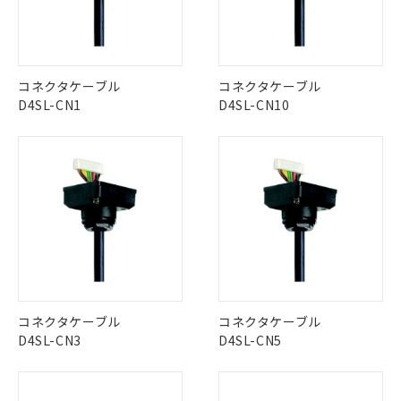
No
No
No
No
中国 RoHS表
※1 ※2
この製品の規格認証/適合状況ページへ
Pb
Hg
Cd
Cr(VI)
コネクタケーブル
コネクタケーブル
その他の認証はこちらのページからご検索ください
D4SL-CN1
D4SL-CN10
X
O
O
O
"対応済み"や非含有の記載がされた商品であっても、流通
在庫等で未対応品が混在する可能性があります。
非含有品が必要な際は、弊社営業部門もしくは販売店へお
問い合わせください。
この製品のRoHS/REACH対応状況ページへ
コネクタケーブル
コネクタケーブル
D4SL-CN3
D4SL-CN5