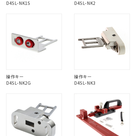
鉛(Pb) 1000ppm以下、 水銀(Hg) 1000ppm以下、 カド
*中国RoHS10物質の基準値 (GB/T26572)：
D4SL-NK1S
D4SL-NK2
国政府の輸出許可(または役務取引許
号
覧された時点での実際の在庫および標
ミウム(Cd) 100ppm以下、
Pb(鉛) :1000ppm、 Hg(水銀) : 1000ppm、 Cd(カドミウ
可)を取得するなどの必要な手続きを
六価クロム(Cr(Ⅵ)) 1000ppm以下、ポリ臭化ビフェニル
ム) : 100ppm、
準価格とは異なる場合があることをご
類(PBB) 1000ppm以下、ポリ臭化ジフェニルエーテル類
Cr(Ⅵ)(六価クロム) : 1000ppm、 PBBs(ポリ臭化ビフェ
とります。
了承ください。
(PBDE) 1000ppm以下、フタル酸ビス(2-エチルヘキシ
○
一定数以上の在庫あり
ニル類) : 1000ppm、 PBDEs(ポリ臭化ジフェニルエーテ
当社は規制貨物を破棄する場合は、完
ル) (DEHP)(別名：DOP) 1000ppm以下、フタル酸ブチ
正式な納期状況および標準価格はお客
ル類) : 1000ppm、
ルベンジル（BBP） 1000ppm以下、フタル酸ジブチル
全に破砕するなど、違法に輸出されな
DBP(フタル酸ジブチル) : 1000ppm、 DIBP(フタル酸ジ
様のお取引先、またはお客様担当のオ
（DBP） 1000ppm以下、フタル酸ジイソブチル
イソブチル) : 1000ppm、 BBP(フタル酸ブチルベンジ
△
一定数には満たないが在庫あり
いよう必要な手段を講じます。
ムロン制御機器販売店・当社販売員に
(DIBP) 1000ppm以下
ル) : 1000ppm、
当社は貴社製品を、核兵器、ミサイ
但し、RoHS指令で産業用監視および制御機器に対する
DEHP(フタル酸ビス(2-エチルヘキシル)) : 1000ppm
ご相談ください。
適用除外項目は除く。
ル、化学兵器、生物兵器またはその他
－
在庫なし(最新の在庫状況につ
オムロン制御機器販売店や当社販売拠
フタル酸エステル類の４物質については閾値を超える意
武器並びにこれらの製造装置等に一切
いては、お客様のお取引先、ま
図的な使用がないことを確認しています。
点は「
販売ネットワーク
」をご確認
※2 環境保護使用期限
使用いたしません。
たはお客様担当のオムロン制御
ください。
当社は、貴社製品を第三者に販売する
機器販売店・当社販売員にご確
在庫状況および標準価格結果を当社の
※2 対応予定月
「ｅ」：有害物質（10物質）のすべてが基
場合は、上記1、2および3の内容を当
認ください)
事前の承諾なく第三者に漏洩または開
操作キー
操作キー
準値以下であることを示します。
該第三者に通知します。また当社は、
示しないようお願いします。
D4SL-NK2G
D4SL-NK3
部品在庫の切り替え状況などにより、予定
「10」：通常の使用状況下において有害物
販売先および販売に係わる関係者が違
マイパーツ機能（部品リスト作成サー
空
受注生産機種、また在庫状況の
月が前後することがあります。
質が外部に漏えいし、環境に深刻な影響を
法に輸出するおそれがある場合は、取
ビス）をご利用いただくには、I-Web
白
情報を公開していない機種
及ぼさない年数を意味します。
り引きをいたしません。
メンバーズにご登録されている必要が
「－」：未確認です。当社販売部門へお問
あります。
い合わせください。
お客様が当ウェブサイト上で当社にご
※3 非含有証明書ダウンロード
登録された部品リストについて、当社
および当社の共同利用者が、当社の製
下記の非含有証明書をダウンロードするこ
品・サービスに関するお客様との取