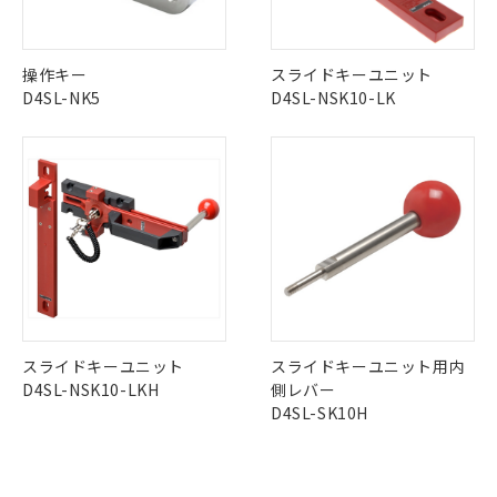
とができます。
合意する
キャンセル
引・商談に必要な範囲で利用すること
をご了承ください。
EU RoHS指令（10物質）の非含有証明書
※当社の共同利用者とは、
"個人情報
51物質の非含有証明書（当社基準）
操作キー
スライドキーユニット
の共同利用に関して"
の「1.共同利
※本証明書は発行日時点で非含有を証明す
D4SL-NK5
D4SL-NSK10-LK
用者の範囲」に記載されている法人を
るもので、過去に遡って非含有を証明する
指します。
ものではありません。
また、RoHS指令のフタル酸エステル類４
物質の対応では、対応完了までの期間は出
荷製品に未対応品が混在することから備考
欄に対応日を記載しておりました。
既に当社にて対応品への在庫切替を完了
していることから、特段のことがない限
り、2022年1月12日より割愛しておりま
す。
スライドキーユニット
スライドキーユニット用内
D4SL-NSK10-LKH
側レバー
D4SL-SK10H