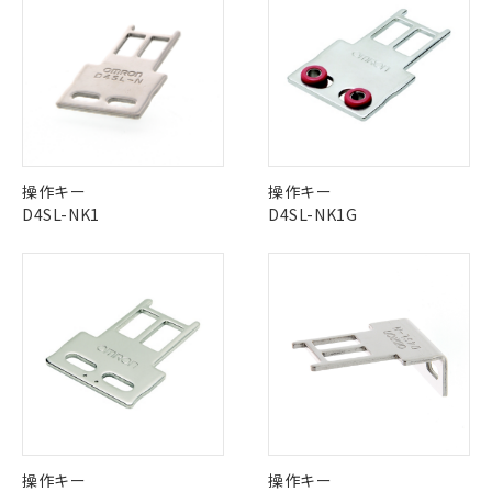
※1 対応状況
対応済み：EU RoHS指令（10物質）の
非含有に対応した製品が提供可能な商品で
す。
対応予定：EU RoHS指令（10物質）の非含
ご利用条件
有に対応した製品に切り替える予定のある
商品です。
操作キー
操作キー
対応予定なし：EU RoHS指令（10物質）の
D4SL-NK1
D4SL-NK1G
以下の条件をお読みいただき、同意のうえ
非含有に非対応の商品で、対応品を出す予
ご利用ください。
定はありません。
調査・確認中：EU RoHS指令（10物質）の
本サービスは、当社制御機器事業取扱
※1 中国RoHS○×表
非含有の対応状況を調査中または確認中の
商品の当社在庫状況および標準価格
商品です。
(税抜)を提供させていただくもので
「○」：最大均質材料含有率が中国RoHSの
非該当品：ライセンス料など無形物で、有
す。
基準値以下であることを示します。
害物質有無と関係のない商品です。
当社制御機器事業取扱商品の中には、
「×」：最大均質材料含有率が中国RoHSの
仕入先様の事情により、非含有部品として
本サービスの対象外となる商品もある
基準値を超えていることを示します。
いたものが、含有品と判明した場合などや
当社は、これら貴社製品のうち、外国
ことをご了承ください。
「－」：未確認です。当社販売部門へお問
むを得ず変更することがあります。
為替および外国貿易法に定める商品
在庫状況および標準価格照会結果は、
い合わせください。
（以下｢規制貨物等」という）を輸出
記載している更新日時点での社内デー
*EU RoHS指令（10物質）：
操作キー
操作キー
または国外への提供する場合は、日本
記
タに基づき作成されるものであり、閲
説明