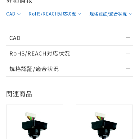
CAD
RoHS/REACH対応状況
規格認証/適合状況
CAD
情報更新：2012/6/12
RoHS/REACH対応状況
ログイン/会員登録いただくと、CADデータをダウンロー
情報更新：2026/7/29
規格認証/適合状況
ドすることができます。
EU RoHS
注意事項・凡例
UL認証
CSA認証
CEマーキング
ログイン/会員登録
関連商品
Yes
Yes
Yes
対応状況
対応予定月
※1
※2
対応済み
ダウンロードデータをご利用いただく前に、以下を必ずお読
LR型式承認
DNV型式承認
BV型式承認
KR型式承
みください。
（イギリス
（ノルウェー
（フランス
（韓国
ソフトウェアの使用条件
船舶規格）
船舶規格）
船舶規格）
船舶規格
中国 RoHS
注意事項・凡例