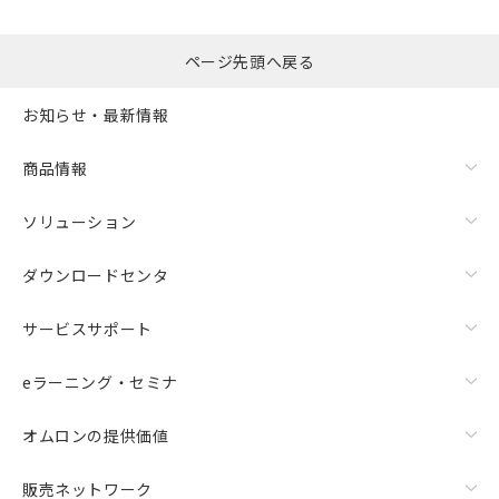
るもので、過去に遡って非含有を証明する
指します。
ものではありません。
また、RoHS指令のフタル酸エステル類４
ページ先頭へ戻る
物質の対応では、対応完了までの期間は出
荷製品に未対応品が混在することから備考
お知らせ・最新情報
欄に対応日を記載しておりました。
既に当社にて対応品への在庫切替を完了
商品情報
していることから、特段のことがない限
り、2022年1月12日より割愛しておりま
す。
ソリューション
ダウンロードセンタ
サービスサポート
eラーニング・セミナ
オムロンの提供価値
販売ネットワーク