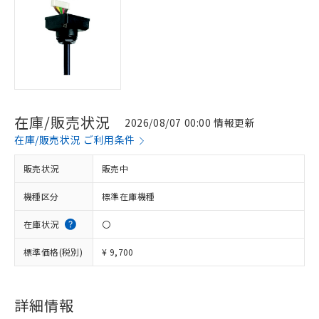
在庫/販売状況
2026/08/07 00:00 情報更新
在庫/販売状況 ご利用条件
販売状況
販売中
機種区分
標準在庫機種
在庫状況
〇
標準価格(税別)
¥ 9,700
※1 対応状況
対応済み：EU RoHS指令（10物質）の
非含有に対応した製品が提供可能な商品で
詳細情報
す。