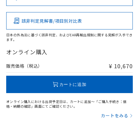
（DBP） 1000ppm以下、フタル酸ジイソブチル
イソブチル) : 1000ppm、 BBP(フタル酸ブチルベンジ
△
一定数には満たないが在庫あり
いよう必要な手段を講じます。
この製品の規格認証/適合状況ページへ
Pb
Hg
Cd
Cr(VI)
ムロン制御機器販売店・当社販売員に
(DIBP) 1000ppm以下
ル) : 1000ppm、
当社は貴社製品を、核兵器、ミサイ
その他の認証はこちらのページからご検索ください
但し、RoHS指令で産業用監視および制御機器に対する
DEHP(フタル酸ビス(2-エチルヘキシル)) : 1000ppm
ご相談ください。
適用除外項目は除く。
ル、化学兵器、生物兵器またはその他
－
在庫なし(最新の在庫状況につ
オムロン制御機器販売店や当社販売拠
フタル酸エステル類の４物質については閾値を超える意
該非判定見解書/項目別対比表
O
O
O
O
武器並びにこれらの製造装置等に一切
いては、お客様のお取引先、ま
図的な使用がないことを確認しています。
点は「
販売ネットワーク
」をご確認
※2 環境保護使用期限
使用いたしません。
たはお客様担当のオムロン制御
ください。
日本の外為法に基づく該非判定、およびEAR再輸出規制に関する見解が入手でき
当社は、貴社製品を第三者に販売する
機器販売店・当社販売員にご確
在庫状況および標準価格結果を当社の
ます。
※2 対応予定月
「ｅ」：有害物質（10物質）のすべてが基
場合は、上記1、2および3の内容を当
"対応済み"や非含有の記載がされた商品であっても、流通
認ください)
事前の承諾なく第三者に漏洩または開
準値以下であることを示します。
該第三者に通知します。また当社は、
在庫等で未対応品が混在する可能性があります。
オンライン購入
示しないようお願いします。
部品在庫の切り替え状況などにより、予定
「10」：通常の使用状況下において有害物
販売先および販売に係わる関係者が違
非含有品が必要な際は、弊社営業部門もしくは販売店へお
マイパーツ機能（部品リスト作成サー
空
受注生産機種、また在庫状況の
月が前後することがあります。
質が外部に漏えいし、環境に深刻な影響を
法に輸出するおそれがある場合は、取
問い合わせください。
ビス）をご利用いただくには、I-Web
¥ 10,670
販売価格（税込）
白
情報を公開していない機種
及ぼさない年数を意味します。
り引きをいたしません。
メンバーズにご登録されている必要が
「－」：未確認です。当社販売部門へお問
あります。
この製品のRoHS/REACH対応状況ページへ
い合わせください。
お客様が当ウェブサイト上で当社にご
カートに追加
※3 非含有証明書ダウンロード
登録された部品リストについて、当社
および当社の共同利用者が、当社の製
下記の非含有証明書をダウンロードするこ
オンライン購入における出荷予定日は、カートに追加～「ご購入手続き：価
品・サービスに関するお客様との取
格・納期の確認」画面にてご確認ください。
とができます。
合意する
キャンセル
引・商談に必要な範囲で利用すること
カートをみる
をご了承ください。
EU RoHS指令（10物質）の非含有証明書
※当社の共同利用者とは、
"個人情報
51物質の非含有証明書（当社基準）
の共同利用に関して"
の「1.共同利
※本証明書は発行日時点で非含有を証明す
用者の範囲」に記載されている法人を