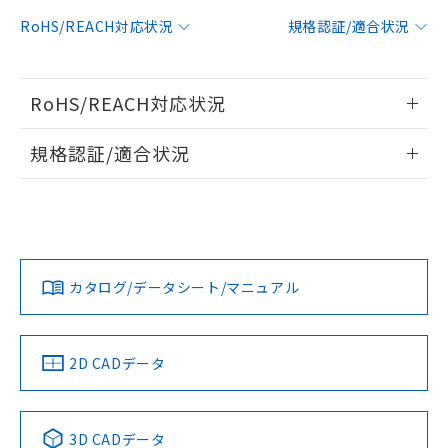
対応予定：EU RoHS指令（10物質）の非含
RoHS/REACH対応状況
規格認証/適合状況
ご利用条件
有に対応した製品に切り替える予定のある
商品です。
対応予定なし：EU RoHS指令（10物質）の
以下の条件をお読みいただき、同意のうえ
RoHS/REACH対応状況
非含有に非対応の商品で、対応品を出す予
ご利用ください。
定はありません。
情報更新：2026/7/29
調査・確認中：EU RoHS指令（10物質）の
規格認証/適合状況
本サービスは、当社制御機器事業取扱
※1 中国RoHS○×表
非含有の対応状況を調査中または確認中の
商品の当社在庫状況および標準価格
EU RoHS
注意事項・凡例
商品です。
(税抜)を提供させていただくもので
UL認証
CSA認証
CEマーキング
「○」：最大均質材料含有率が中国RoHSの
非該当品：ライセンス料など無形物で、有
す。
基準値以下であることを示します。
害物質有無と関係のない商品です。
当社制御機器事業取扱商品の中には、
No
No
N/A
「×」：最大均質材料含有率が中国RoHSの
仕入先様の事情により、非含有部品として
対応状況
対応予定月
※1
※2
本サービスの対象外となる商品もある
基準値を超えていることを示します。
いたものが、含有品と判明した場合などや
当社は、これら貴社製品のうち、外国
ことをご了承ください。
カタログ/データシート/マニュアル
「－」：未確認です。当社販売部門へお問
むを得ず変更することがあります。
対応済み
為替および外国貿易法に定める商品
在庫状況および標準価格照会結果は、
い合わせください。
（以下｢規制貨物等」という）を輸出
LR型式承認
DNV型式承認
BV型式承認
KR型式承
記載している更新日時点での社内デー
*EU RoHS指令（10物質）：
または国外への提供する場合は、日本
（イギリス
（ノルウェー
（フランス
（韓国
記
タに基づき作成されるものであり、閲
説明
鉛(Pb) 1000ppm以下、 水銀(Hg) 1000ppm以下、 カド
*中国RoHS10物質の基準値 (GB/T26572)：
船舶規格）
船舶規格）
船舶規格）
船舶規格
国政府の輸出許可(または役務取引許
中国 RoHS
注意事項・凡例
2D CADデータ
号
覧された時点での実際の在庫および標
ミウム(Cd) 100ppm以下、
Pb(鉛) :1000ppm、 Hg(水銀) : 1000ppm、 Cd(カドミウ
可)を取得するなどの必要な手続きを
六価クロム(Cr(Ⅵ)) 1000ppm以下、ポリ臭化ビフェニル
ム) : 100ppm、
準価格とは異なる場合があることをご
No
類(PBB) 1000ppm以下、ポリ臭化ジフェニルエーテル類
No
No
No
Cr(Ⅵ)(六価クロム) : 1000ppm、 PBBs(ポリ臭化ビフェ
とります。
了承ください。
(PBDE) 1000ppm以下、フタル酸ビス(2-エチルヘキシ
○
一定数以上の在庫あり
ニル類) : 1000ppm、 PBDEs(ポリ臭化ジフェニルエーテ
当社は規制貨物を破棄する場合は、完
ル) (DEHP)(別名：DOP) 1000ppm以下、フタル酸ブチ
中国 RoHS表
※1 ※2
正式な納期状況および標準価格はお客
ル類) : 1000ppm、
3D CADデータ
ルベンジル（BBP） 1000ppm以下、フタル酸ジブチル
全に破砕するなど、違法に輸出されな
DBP(フタル酸ジブチル) : 1000ppm、 DIBP(フタル酸ジ
様のお取引先、またはお客様担当のオ