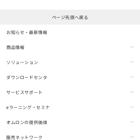
るもので、過去に遡って非含有を証明する
指します。
ものではありません。
また、RoHS指令のフタル酸エステル類４
ページ先頭へ戻る
物質の対応では、対応完了までの期間は出
荷製品に未対応品が混在することから備考
お知らせ・最新情報
欄に対応日を記載しておりました。
既に当社にて対応品への在庫切替を完了
商品情報
していることから、特段のことがない限
り、2022年1月12日より割愛しておりま
す。
ソリューション
ダウンロードセンタ
サービスサポート
eラーニング・セミナ
オムロンの提供価値
販売ネットワーク