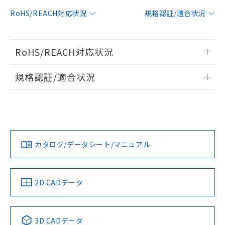
対応予定：EU RoHS指令（10物質）の非含
RoHS/REACH対応状況
規格認証/適合状況
ご利用条件
有に対応した製品に切り替える予定のある
商品です。
対応予定なし：EU RoHS指令（10物質）の
以下の条件をお読みいただき、同意のうえ
RoHS/REACH対応状況
非含有に非対応の商品で、対応品を出す予
ご利用ください。
定はありません。
情報更新：2026/7/29
調査・確認中：EU RoHS指令（10物質）の
規格認証/適合状況
本サービスは、当社制御機器事業取扱
※1 中国RoHS○×表
非含有の対応状況を調査中または確認中の
商品の当社在庫状況および標準価格
EU RoHS
注意事項・凡例
商品です。
(税抜)を提供させていただくもので
UL認証
CSA認証
CEマーキング
「○」：最大均質材料含有率が中国RoHSの
非該当品：ライセンス料など無形物で、有
す。
基準値以下であることを示します。
害物質有無と関係のない商品です。
当社制御機器事業取扱商品の中には、
No
No
N/A
「×」：最大均質材料含有率が中国RoHSの
仕入先様の事情により、非含有部品として
対応状況
対応予定月
※1
※2
本サービスの対象外となる商品もある
基準値を超えていることを示します。
いたものが、含有品と判明した場合などや
当社は、これら貴社製品のうち、外国
ことをご了承ください。
カタログ/データシート/マニュアル
「－」：未確認です。当社販売部門へお問
むを得ず変更することがあります。
対応済み
為替および外国貿易法に定める商品
在庫状況および標準価格照会結果は、
い合わせください。
（以下｢規制貨物等」という）を輸出
LR型式承認
DNV型式承認
BV型式承認
KR型式承
記載している更新日時点での社内デー
*EU RoHS指令（10物質）：
または国外への提供する場合は、日本
（イギリス
（ノルウェー
（フランス
（韓国
記
タに基づき作成されるものであり、閲
説明
鉛(Pb) 1000ppm以下、 水銀(Hg) 1000ppm以下、 カド
*中国RoHS10物質の基準値 (GB/T26572)：
船舶規格）
船舶規格）
船舶規格）
船舶規格
国政府の輸出許可(または役務取引許
中国 RoHS
注意事項・凡例
2D CADデータ
号
覧された時点での実際の在庫および標
ミウム(Cd) 100ppm以下、
Pb(鉛) :1000ppm、 Hg(水銀) : 1000ppm、 Cd(カドミウ
可)を取得するなどの必要な手続きを
六価クロム(Cr(Ⅵ)) 1000ppm以下、ポリ臭化ビフェニル
ム) : 100ppm、
準価格とは異なる場合があることをご
No
類(PBB) 1000ppm以下、ポリ臭化ジフェニルエーテル類
No
No
No
Cr(Ⅵ)(六価クロム) : 1000ppm、 PBBs(ポリ臭化ビフェ
とります。
了承ください。
(PBDE) 1000ppm以下、フタル酸ビス(2-エチルヘキシ
○
一定数以上の在庫あり
ニル類) : 1000ppm、 PBDEs(ポリ臭化ジフェニルエーテ
当社は規制貨物を破棄する場合は、完
ル) (DEHP)(別名：DOP) 1000ppm以下、フタル酸ブチ
中国 RoHS表
※1 ※2
正式な納期状況および標準価格はお客
ル類) : 1000ppm、
3D CADデータ
ルベンジル（BBP） 1000ppm以下、フタル酸ジブチル
全に破砕するなど、違法に輸出されな
DBP(フタル酸ジブチル) : 1000ppm、 DIBP(フタル酸ジ
様のお取引先、またはお客様担当のオ