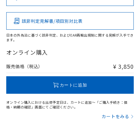
（DBP） 1000ppm以下、フタル酸ジイソブチル
イソブチル) : 1000ppm、 BBP(フタル酸ブチルベンジ
△
一定数には満たないが在庫あり
いよう必要な手段を講じます。
この製品の規格認証/適合状況ページへ
Pb
Hg
Cd
Cr(VI)
ムロン制御機器販売店・当社販売員に
(DIBP) 1000ppm以下
ル) : 1000ppm、
当社は貴社製品を、核兵器、ミサイ
その他の認証はこちらのページからご検索ください
但し、RoHS指令で産業用監視および制御機器に対する
DEHP(フタル酸ビス(2-エチルヘキシル)) : 1000ppm
ご相談ください。
適用除外項目は除く。
ル、化学兵器、生物兵器またはその他
－
在庫なし(最新の在庫状況につ
オムロン制御機器販売店や当社販売拠
フタル酸エステル類の４物質については閾値を超える意
該非判定見解書/項目別対比表
O
O
O
O
武器並びにこれらの製造装置等に一切
いては、お客様のお取引先、ま
図的な使用がないことを確認しています。
点は「
販売ネットワーク
」をご確認
※2 環境保護使用期限
使用いたしません。
たはお客様担当のオムロン制御
ください。
日本の外為法に基づく該非判定、およびEAR再輸出規制に関する見解が入手でき
当社は、貴社製品を第三者に販売する
機器販売店・当社販売員にご確
在庫状況および標準価格結果を当社の
ます。
※2 対応予定月
「ｅ」：有害物質（10物質）のすべてが基
場合は、上記1、2および3の内容を当
"対応済み"や非含有の記載がされた商品であっても、流通
認ください)
事前の承諾なく第三者に漏洩または開
準値以下であることを示します。
該第三者に通知します。また当社は、
在庫等で未対応品が混在する可能性があります。
オンライン購入
示しないようお願いします。
部品在庫の切り替え状況などにより、予定
「10」：通常の使用状況下において有害物
販売先および販売に係わる関係者が違
非含有品が必要な際は、弊社営業部門もしくは販売店へお
マイパーツ機能（部品リスト作成サー
空
受注生産機種、また在庫状況の
月が前後することがあります。
質が外部に漏えいし、環境に深刻な影響を
法に輸出するおそれがある場合は、取
問い合わせください。
ビス）をご利用いただくには、I-Web
¥ 3,850
販売価格（税込）
白
情報を公開していない機種
及ぼさない年数を意味します。
り引きをいたしません。
メンバーズにご登録されている必要が
「－」：未確認です。当社販売部門へお問
あります。
この製品のRoHS/REACH対応状況ページへ
い合わせください。
お客様が当ウェブサイト上で当社にご
カートに追加
※3 非含有証明書ダウンロード
登録された部品リストについて、当社
および当社の共同利用者が、当社の製
下記の非含有証明書をダウンロードするこ
オンライン購入における出荷予定日は、カートに追加～「ご購入手続き：価
品・サービスに関するお客様との取
格・納期の確認」画面にてご確認ください。
とができます。
合意する
キャンセル
引・商談に必要な範囲で利用すること
カートをみる
をご了承ください。
EU RoHS指令（10物質）の非含有証明書
※当社の共同利用者とは、
"個人情報
51物質の非含有証明書（当社基準）
の共同利用に関して"
の「1.共同利
※本証明書は発行日時点で非含有を証明す
用者の範囲」に記載されている法人を