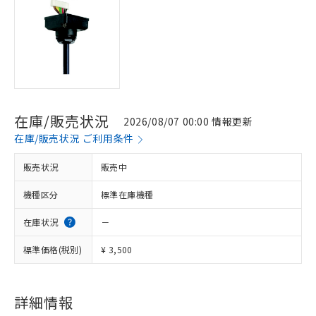
在庫/販売状況
2026/08/07 00:00 情報更新
在庫/販売状況 ご利用条件
販売状況
販売中
機種区分
標準在庫機種
在庫状況
－
標準価格(税別)
¥ 3,500
※1 対応状況
対応済み：EU RoHS指令（10物質）の
非含有に対応した製品が提供可能な商品で
詳細情報
す。