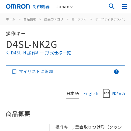
制御機器
Japan
ホーム
>
商品情報
>
商品カテゴリ
>
セーフティ
>
セーフティドアスイッチ
操作キー
D4SL-NK2G
D4SL-N 操作キー 形式仕様一覧
マイリストに追加
日本語
English
PDF出力
商品概要
操作キー, 垂直取りつけ形（クッシ