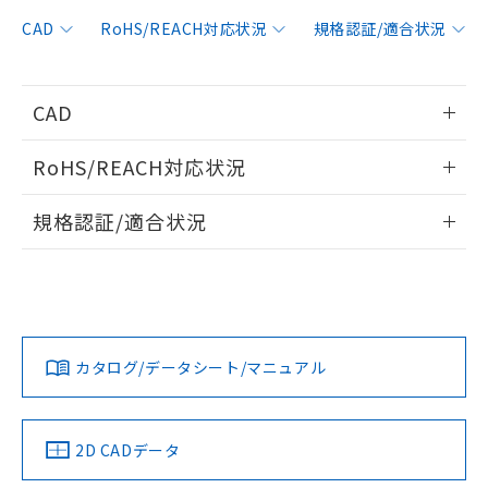
非含有に対応した製品が提供可能な商品で
す。
CAD
RoHS/REACH対応状況
規格認証/適合状況
対応予定：EU RoHS指令（10物質）の非含
ご利用条件
有に対応した製品に切り替える予定のある
商品です。
CAD
対応予定なし：EU RoHS指令（10物質）の
以下の条件をお読みいただき、同意のうえ
非含有に非対応の商品で、対応品を出す予
情報更新：2012/6/12
ご利用ください。
定はありません。
RoHS/REACH対応状況
調査・確認中：EU RoHS指令（10物質）の
本サービスは、当社制御機器事業取扱
ログイン/会員登録いただくと、CADデータをダウンロー
※1 中国RoHS○×表
非含有の対応状況を調査中または確認中の
情報更新：2026/7/29
商品の当社在庫状況および標準価格
規格認証/適合状況
ドすることができます。
商品です。
(税抜)を提供させていただくもので
「○」：最大均質材料含有率が中国RoHSの
非該当品：ライセンス料など無形物で、有
EU RoHS
注意事項・凡例
す。
基準値以下であることを示します。
UL認証
CSA認証
CEマーキング
害物質有無と関係のない商品です。
当社制御機器事業取扱商品の中には、
「×」：最大均質材料含有率が中国RoHSの
仕入先様の事情により、非含有部品として
ログイン/会員登録
本サービスの対象外となる商品もある
No
No
N/A
基準値を超えていることを示します。
いたものが、含有品と判明した場合などや
当社は、これら貴社製品のうち、外国
対応状況
対応予定月
※1
※2
ことをご了承ください。
「－」：未確認です。当社販売部門へお問
むを得ず変更することがあります。
為替および外国貿易法に定める商品
在庫状況および標準価格照会結果は、
い合わせください。
カタログ/データシート/マニュアル
（以下｢規制貨物等」という）を輸出
対応済み
記載している更新日時点での社内デー
ダウンロードデータをご利用いただく前に、以下を必ずお読
*EU RoHS指令（10物質）：
または国外への提供する場合は、日本
記
タに基づき作成されるものであり、閲
説明
LR型式承認
DNV型式承認
BV型式承認
KR型式承
鉛(Pb) 1000ppm以下、 水銀(Hg) 1000ppm以下、 カド
みください。
*中国RoHS10物質の基準値 (GB/T26572)：
国政府の輸出許可(または役務取引許
（イギリス
（ノルウェー
（フランス
（韓国
号
覧された時点での実際の在庫および標
ミウム(Cd) 100ppm以下、
Pb(鉛) :1000ppm、 Hg(水銀) : 1000ppm、 Cd(カドミウ
ソフトウェアの使用条件
可)を取得するなどの必要な手続きを
六価クロム(Cr(Ⅵ)) 1000ppm以下、ポリ臭化ビフェニル
船舶規格）
船舶規格）
船舶規格）
船舶規格
ム) : 100ppm、
中国 RoHS
準価格とは異なる場合があることをご
注意事項・凡例
2D CADデータ
類(PBB) 1000ppm以下、ポリ臭化ジフェニルエーテル類
Cr(Ⅵ)(六価クロム) : 1000ppm、 PBBs(ポリ臭化ビフェ
とります。
了承ください。
(PBDE) 1000ppm以下、フタル酸ビス(2-エチルヘキシ
○
一定数以上の在庫あり
ニル類) : 1000ppm、 PBDEs(ポリ臭化ジフェニルエーテ
No
No
No
No
当社は規制貨物を破棄する場合は、完
ル) (DEHP)(別名：DOP) 1000ppm以下、フタル酸ブチ