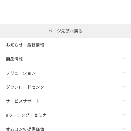
※本証明書は発行日時点で非含有を証明す
用者の範囲」に記載されている法人を
るもので、過去に遡って非含有を証明する
指します。
ものではありません。
また、RoHS指令のフタル酸エステル類４
物質の対応では、対応完了までの期間は出
ページ先頭へ戻る
荷製品に未対応品が混在することから備考
欄に対応日を記載しておりました。
お知らせ・最新情報
既に当社にて対応品への在庫切替を完了
していることから、特段のことがない限
り、2022年1月12日より割愛しておりま
商品情報
す。
ソリューション
ダウンロードセンタ
サービスサポート
eラーニング・セミナ
オムロンの提供価値