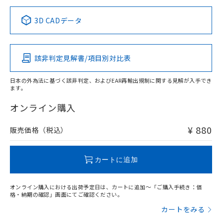
正式な納期状況および標準価格はお客
ル類) : 1000ppm、
ルベンジル（BBP） 1000ppm以下、フタル酸ジブチル
全に破砕するなど、違法に輸出されな
DBP(フタル酸ジブチル) : 1000ppm、 DIBP(フタル酸ジ
様のお取引先、またはお客様担当のオ
中国 RoHS表
※1 ※2
（DBP） 1000ppm以下、フタル酸ジイソブチル
イソブチル) : 1000ppm、 BBP(フタル酸ブチルベンジ
△
一定数には満たないが在庫あり
いよう必要な手段を講じます。
3D CADデータ
ムロン制御機器販売店・当社販売員に
(DIBP) 1000ppm以下
ル) : 1000ppm、
当社は貴社製品を、核兵器、ミサイ
但し、RoHS指令で産業用監視および制御機器に対する
DEHP(フタル酸ビス(2-エチルヘキシル)) : 1000ppm
この製品の規格認証/適合状況ページへ
Pb
ご相談ください。
Hg
Cd
Cr(VI)
適用除外項目は除く。
ル、化学兵器、生物兵器またはその他
－
在庫なし(最新の在庫状況につ
その他の認証はこちらのページからご検索ください
オムロン制御機器販売店や当社販売拠
フタル酸エステル類の４物質については閾値を超える意
武器並びにこれらの製造装置等に一切
いては、お客様のお取引先、ま
図的な使用がないことを確認しています。
点は「
販売ネットワーク
」をご確認
該非判定見解書/項目別対比表
※2 環境保護使用期限
O
使用いたしません。
O
O
O
たはお客様担当のオムロン制御
ください。
当社は、貴社製品を第三者に販売する
機器販売店・当社販売員にご確
在庫状況および標準価格結果を当社の
※2 対応予定月
「ｅ」：有害物質（10物質）のすべてが基
日本の外為法に基づく該非判定、およびEAR再輸出規制に関する見解が入手でき
場合は、上記1、2および3の内容を当
認ください)
事前の承諾なく第三者に漏洩または開
ます。
準値以下であることを示します。
該第三者に通知します。また当社は、
"対応済み"や非含有の記載がされた商品であっても、流通
示しないようお願いします。
部品在庫の切り替え状況などにより、予定
「10」：通常の使用状況下において有害物
販売先および販売に係わる関係者が違
在庫等で未対応品が混在する可能性があります。
マイパーツ機能（部品リスト作成サー
オンライン購入
空
受注生産機種、また在庫状況の
月が前後することがあります。
質が外部に漏えいし、環境に深刻な影響を
法に輸出するおそれがある場合は、取
非含有品が必要な際は、弊社営業部門もしくは販売店へお
ビス）をご利用いただくには、I-Web
白
情報を公開していない機種
及ぼさない年数を意味します。
り引きをいたしません。
問い合わせください。
メンバーズにご登録されている必要が
¥ 880
販売価格（税込）
「－」：未確認です。当社販売部門へお問
あります。
い合わせください。
お客様が当ウェブサイト上で当社にご
この製品のRoHS/REACH対応状況ページへ
※3 非含有証明書ダウンロード
登録された部品リストについて、当社
カートに追加
および当社の共同利用者が、当社の製
下記の非含有証明書をダウンロードするこ
品・サービスに関するお客様との取
とができます。
オンライン購入における出荷予定日は、カートに追加～「ご購入手続き：価
合意する
キャンセル
引・商談に必要な範囲で利用すること
格・納期の確認」画面にてご確認ください。
をご了承ください。
EU RoHS指令（10物質）の非含有証明書
カートをみる
※当社の共同利用者とは、
"個人情報
51物質の非含有証明書（当社基準）
の共同利用に関して"
の「1.共同利