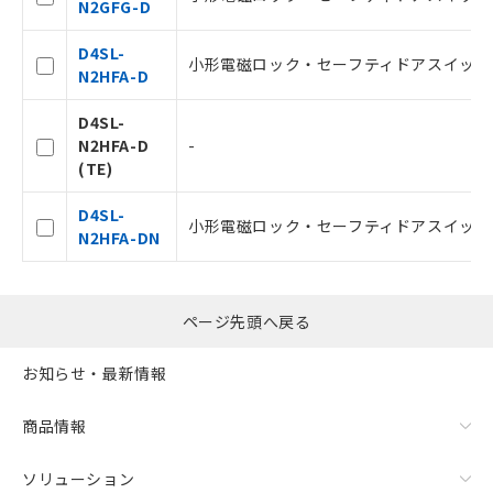
N2GFG-D
登録された部品リストについて、当社
および当社の共同利用者が、当社の製
D4SL-
品・サービスに関するお客様との取
小形電磁ロック・セーフティドアスイッチ, G1
N2HFA-D
引・商談に必要な範囲で利用すること
をご了承ください。
D4SL-
※当社の共同利用者とは、
"個人情報
N2HFA-D
-
の共同利用に関して"
の「1.共同利
(TE)
用者の範囲」に記載されている法人を
指します。
D4SL-
小形電磁ロック・セーフティドアスイッチ, G1/
N2HFA-DN
ページ先頭へ戻る
お知らせ・最新情報
商品情報
ソリューション