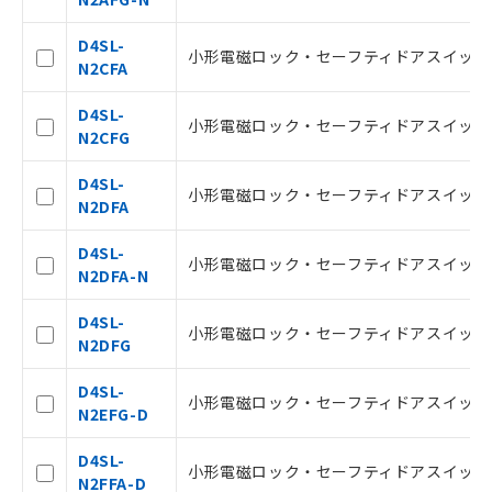
D4SL-
小形電磁ロック・セーフティドアスイッチ, G1
N2CFA
D4SL-
小形電磁ロック・セーフティドアスイッチ, G1
N2CFG
D4SL-
小形電磁ロック・セーフティドアスイッチ, G1
N2DFA
ご利用条件
D4SL-
小形電磁ロック・セーフティドアスイッチ, G1
N2DFA-N
以下の条件をお読みいただき、同意のうえ
D4SL-
ご利用ください。
小形電磁ロック・セーフティドアスイッチ, G1
N2DFG
本サービスは、当社制御機器事業取扱
D4SL-
商品の当社在庫状況および標準価格(税
小形電磁ロック・セーフティドアスイッチ, G1/
N2EFG-D
抜)を提供させていただくものです。
当社制御機器事業取扱商品の中には、
D4SL-
本サービスの対象外となる商品もある
小形電磁ロック・セーフティドアスイッチ, G1/
N2FFA-D
ことをご了承ください。