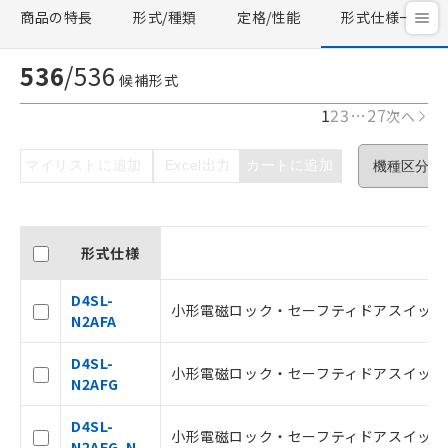
商品の特長
形式/種類
定格/性能
形式仕様一覧
536
/
536
候補形式
1
2
3
…
27
次へ
マイリストに追加
Excel出力
カートに追加
形式仕様
D4SL-
小形電磁ロック・セーフティドアスイッチ, G1
N2AFA
D4SL-
小形電磁ロック・セーフティドアスイッチ, G1
N2AFG
D4SL-
小形電磁ロック・セーフティドアスイッチ, G1
N2AFG-N