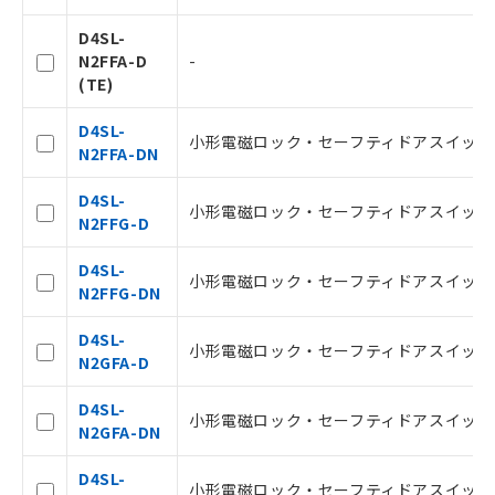
在庫状況および標準価格照会結果は、
D4SL-
記載している更新日時点での社内デー
N2FFA-D
-
タに基づき作成されるものであり、閲
記
説明
(TE)
覧された時点での実際の在庫および標
号
準価格とは異なる場合があることをご
D4SL-
了承ください。
小形電磁ロック・セーフティドアスイッチ, G1/
○
一定数以上の在庫あり
N2FFA-DN
正式な納期状況および標準価格はお客
様のお取引先、またはお客様担当のオ
D4SL-
ムロン制御機器販売店・当社販売員に
△
一定数には満たないが在庫あり
小形電磁ロック・セーフティドアスイッチ, G1/
N2FFG-D
ご相談ください。
オムロン制御機器販売店や当社販売拠
－
在庫なし(最新の在庫状況につ
D4SL-
点は「
販売ネットワーク
」をご確認
いては、お客様のお取引先、ま
小形電磁ロック・セーフティドアスイッチ, G1/
N2FFG-DN
ください。
たはお客様担当のオムロン制御
在庫状況および標準価格結果を当社の
機器販売店・当社販売員にご確
D4SL-
事前の承諾なく第三者に漏洩または開
認ください)
小形電磁ロック・セーフティドアスイッチ, G1/
N2GFA-D
示しないようお願いします。
マイパーツ機能（部品リスト作成サー
空
受注生産機種、また在庫状況の
D4SL-
ビス）をご利用いただくには、I-Web
小形電磁ロック・セーフティドアスイッチ, G1/
白
情報を公開していない機種
N2GFA-DN
メンバーズにご登録されている必要が
あります。
D4SL-
お客様が当ウェブサイト上で当社にご
小形電磁ロック・セーフティドアスイッチ, G1/