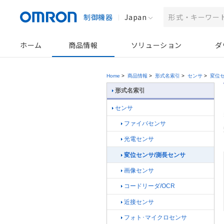
制御機器
Japan
ホーム
商品情報
ソリューション
ダ
Home
>
商品情報
>
形式名索引
>
センサ
>
変位
形式名索引
センサ
ファイバセンサ
光電センサ
変位センサ/測長センサ
画像センサ
コードリーダ/OCR
近接センサ
フォト･マイクロセンサ