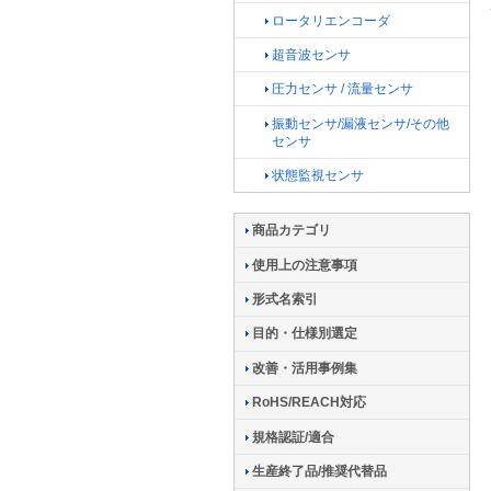
ロータリエンコーダ
超音波センサ
圧力センサ / 流量センサ
振動センサ/漏液センサ/その他
センサ
状態監視センサ
商品カテゴリ
使用上の注意事項
形式名索引
目的・仕様別選定
改善・活用事例集
RoHS/REACH対応
規格認証/適合
生産終了品/推奨代替品