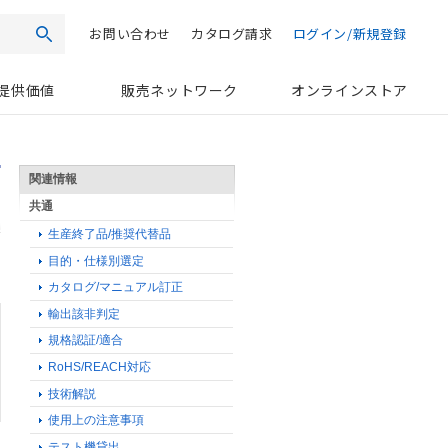
お問い合わせ
カタログ請求
ログイン/新規登録
検索
提供価値
販売ネットワーク
オンラインストア
関連情報
共通
生産終了品/推奨代替品
目的・仕様別選定
カタログ/マニュアル訂正
輸出該非判定
規格認証/適合
RoHS/REACH対応
技術解説
使用上の注意事項
テスト機貸出