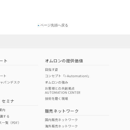
ページ先頭へ戻る
ート
オムロンの提供価値
目指す姿
ポート
コンセプト「i-Automation!」
ジャパンデスク
オムロンの強み
お客様との共創拠点
AUTOMATION CENTER
技術を磨く現場
・セミナ
案内
販売ネットワーク
講する
国内販売ネットワーク
ス一覧（PDF）
海外販売ネットワーク