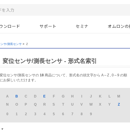
ウンロード
サポート
セミナ
オムロンの
センサ/測長センサ
>
Z
変位センサ/測長センサ - 形式名索引
変位センサ/測長センサの
18
商品について、形式名の頭文字から A～Z , 0～9 の順
にお探しいただけます。
A
B
C
D
E
F
G
H
I
J
K
L
M
N
O
P
Q
R
S
T
U
V
W
X
Y
Z
0
1
2
3
4
5
6
7
8
9
Z