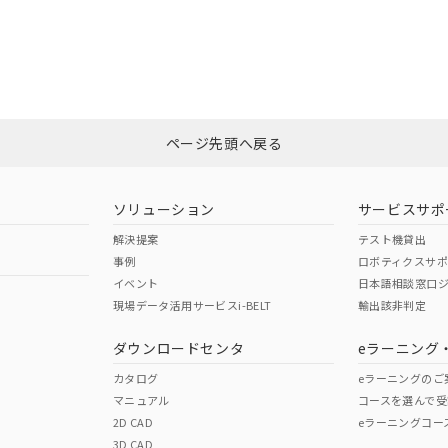
ページ先頭へ戻る
ソリューション
サービスサポ
解決提案
テスト機貸出
事例
ロボティクスサ
イベント
日本語相談窓口
現場データ活用サービスi-BELT
輸出該非判定
ダウンロードセンタ
eラーニング
カタログ
eラーニングのご
マニュアル
コースを選んで受
2D CAD
eラーニングコー
3D CAD