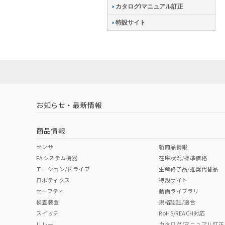
カタログ/マニュアル訂正
特設サイト
お知らせ・最新情報
商品情報
センサ
新商品情報
FAシステム機器
在庫状況/標準価格
モーション/ドライブ
生産終了品/推奨代替品
ロボティクス
特設サイト
セーフティ
動画ライブラリ
検査装置
規格認証/適合
スイッチ
RoHS/REACH対応
リレー
カタログ/マニュアル訂正