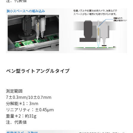
注．代表値
ペン型ライトアングルタイプ
測定範囲
7±0.3mm/10±0.7mm
分解能＊1：3nm
リニアリティ：±0.45μm
重量＊2：約31g
注．代表値