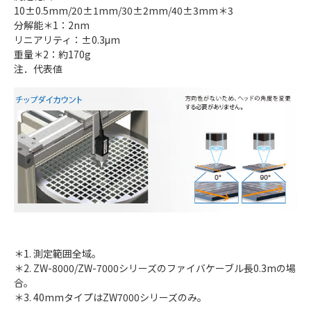
10±0.5mm/20±1mm/30±2mm/40±3mm＊3
分解能＊1：2nm
リニアリティ：±0.3μm
重量＊2：約170g
注．代表値
＊1. 測定範囲全域。
＊2. ZW-8000/ZW-7000シリーズのファイバケーブル長0.3mの場
合。
＊3. 40mmタイプはZW7000シリーズのみ。