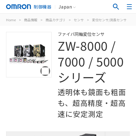
制御機器
Japan
Home
>
商品情報
>
商品カテゴリ
>
センサ
>
変位センサ/測長センサ
>
ファイバ同軸変位センサ
ZW-8000 /
7000 / 5000
シリーズ
透明体も鏡面も粗面
も、超高精度・超高
速に安定測定