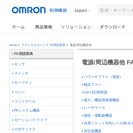
制御機器
Japan
ホーム
商品情報
ソリューション
ダウンロード
Home
>
テクニカルガイド
>
FA用語辞典
>
電源/周辺機器他
FA用語辞典
電源/周辺機器他 F
センサ
スイッチ
パワーサプライ（電源）
セーフティ
軸流ファン
リレー
UV-LED照射器
電力・機器用保護機器
コントロール
レーザマーカ
FAシステム機器
接続・省配線機器
モーション/ドライブ
共用ソケット/DINレール/防水
ロボティクス
光伝送機器