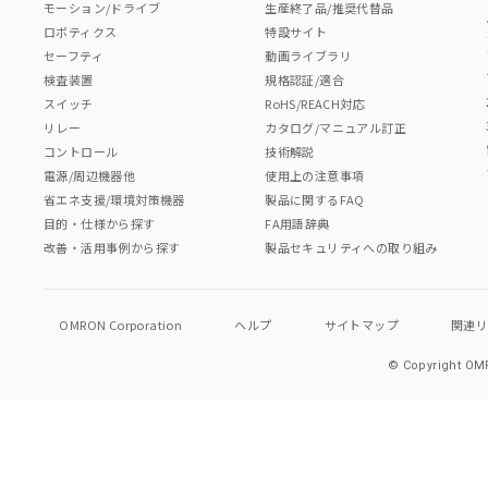
モーション/ドライブ
生産終了品/推奨代替品
ロボティクス
特設サイト
セーフティ
動画ライブラリ
検査装置
規格認証/適合
スイッチ
RoHS/REACH対応
リレー
カタログ/マニュアル訂正
コントロール
技術解説
電源/周辺機器他
使用上の注意事項
省エネ支援/環境対策機器
製品に関するFAQ
目的・仕様から探す
FA用語辞典
改善・活用事例から探す
製品セキュリティへの取り組み
OMRON Corporation
ヘルプ
サイトマップ
関連
© Copyright OMR