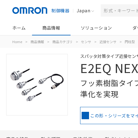
制御機器
Japan
ホーム
商品情報
ソリューション
ダ
Home
>
商品情報
>
商品カテゴリ
>
センサ
>
近接センサ
>
円柱型
スパッタ対策タイプ近接セン
E2EQ NE
フッ素樹脂タイ
準化を実現
この形・シリーズをマ