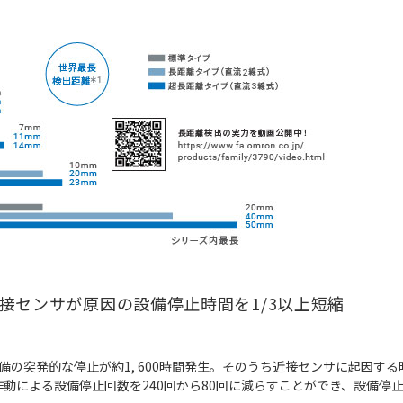
、近接センサが原因の設備停止時間を1/3以上短縮
突発的な停止が約1, 600時間発生。そのうち近接センサに起因する時間
動による設備停止回数を240回から80回に減らすことができ、設備停止