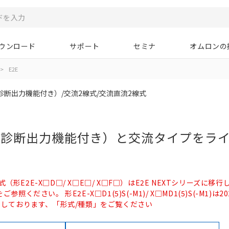
ウンロード
サポート
セミナ
オムロンの
>
E2E
診断出力機能付き）/交流2線式/交流直流2線式
己診断出力機能付き）と交流タイプをラ
式（形E2E-X□D□/ X□E□/ X□F□）はE2E NEXTシリーズに移
ご参照ください。 形E2E-X□D1(5)S(-M1)/ X□MD1(5)S(-M1)は2
しております、「形式/種類」をご覧ください