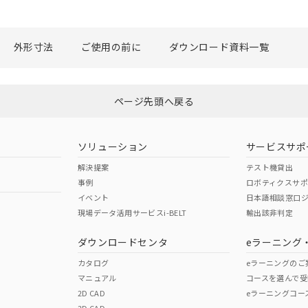
外形寸法
ご使用の前に
ダウンロード資料一覧
ページ先頭へ戻る
ソリューション
サービスサポ
解決提案
テスト機貸出
事例
ロボティクスサ
イベント
日本語相談窓口
現場データ活用サービスi-BELT
輸出該非判定
ダウンロードセンタ
eラーニング
カタログ
eラーニングのご
マニュアル
コースを選んで受
2D CAD
eラーニングコー