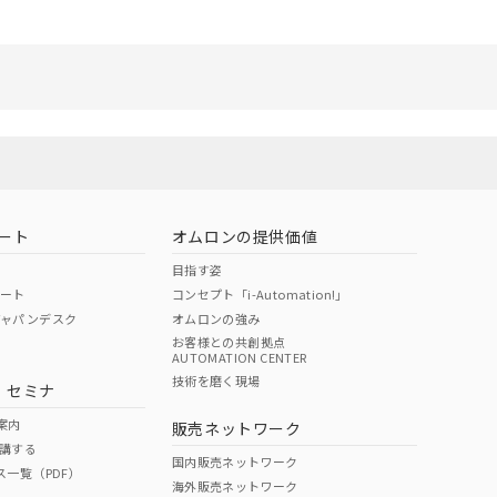
ート
オムロンの提供価値
目指す姿
ポート
コンセプト「i-Automation!」
ジャパンデスク
オムロンの強み
お客様との共創拠点
AUTOMATION CENTER
技術を磨く現場
・セミナ
案内
販売ネットワーク
講する
国内販売ネットワーク
ス一覧（PDF）
海外販売ネットワーク