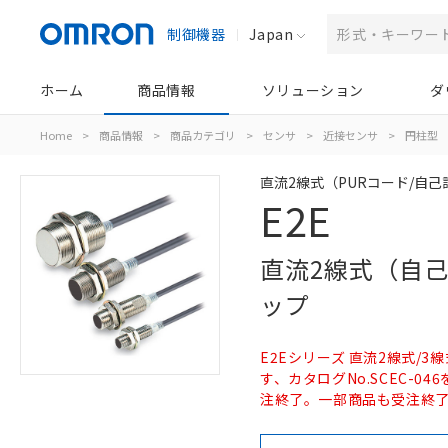
制御機器
Japan
ホーム
商品情報
ソリューション
ダ
Home
>
商品情報
>
商品カテゴリ
>
センサ
>
近接センサ
>
円柱型
直流2線式（PURコード/自己
E2E
直流2線式（自
ップ
E2Eシリーズ 直流2線式/3線
す、カタログNo.SCEC-046を
注終了。一部商品も受注終了