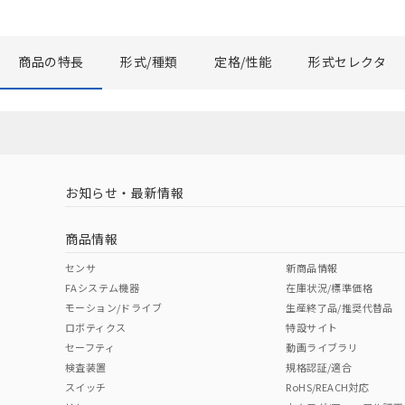
商品の特長
形式/種類
定格/性能
形式セレクタ
お知らせ・最新情報
商品情報
センサ
新商品情報
FAシステム機器
在庫状況/標準価格
モーション/ドライブ
生産終了品/推奨代替品
ロボティクス
特設サイト
セーフティ
動画ライブラリ
検査装置
規格認証/適合
スイッチ
RoHS/REACH対応