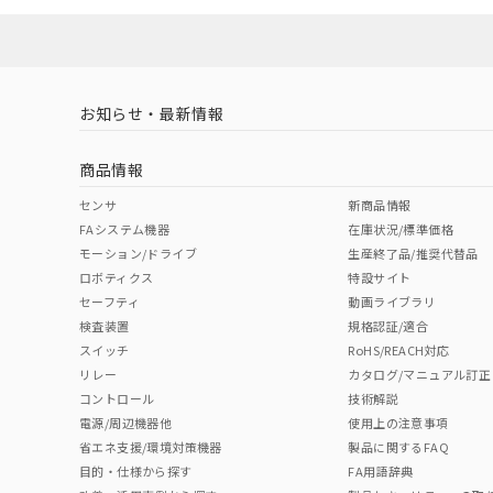
お知らせ・最新情報
商品情報
センサ
新商品情報
FAシステム機器
在庫状況/標準価格
モーション/ドライブ
生産終了品/推奨代替品
ロボティクス
特設サイト
セーフティ
動画ライブラリ
検査装置
規格認証/適合
スイッチ
RoHS/REACH対応
リレー
カタログ/マニュアル訂正
コントロール
技術解説
電源/周辺機器他
使用上の注意事項
省エネ支援/環境対策機器
製品に関するFAQ
目的・仕様から探す
FA用語辞典