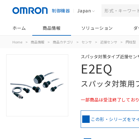
制御機器
Japan
ホーム
商品情報
ソリューション
ダ
Home
>
商品情報
>
商品カテゴリ
>
センサ
>
近接センサ
>
円柱型
スパッタ対策タイプ近接セン
E2EQ
スパッタ対策用
一部商品は受注終了しており
この形・シリーズをマ