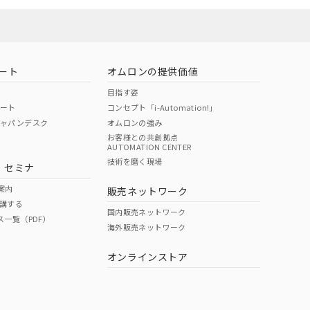
ート
オムロンの提供価値
目指す姿
ポート
コンセプト「i-Automation!」
ジャパンデスク
オムロンの強み
お客様との共創拠点
AUTOMATION CENTER
技術を磨く現場
・セミナ
案内
販売ネットワーク
講する
国内販売ネットワーク
ス一覧（PDF）
海外販売ネットワーク
オンラインストア