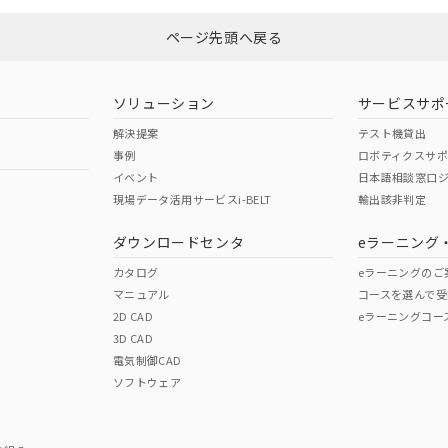
ページ先頭へ戻る
ソリューション
サービスサポ
解決提案
テスト機貸出
事例
ロボティクスサ
イベント
日本語相談窓口
現場データ活用サービスi-BELT
輸出該非判定
ダウンロードセンタ
eラーニング
カタログ
eラーニングのご
マニュアル
コースを選んで受
2D CAD
eラーニングコー
3D CAD
電気制御CAD
ソフトウェア