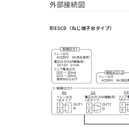
外部接続図
形E5CD（ねじ端子台タイプ）