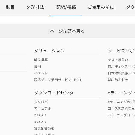
動画
外形寸法
配線/接続
ご使用の前に
ダ
ページ先頭へ戻る
ソリューション
サービスサポ
解決提案
テスト機貸出
事例
ロボティクスサ
イベント
日本語相談窓口
現場データ活用サービスi-BELT
輸出該非判定
ダウンロードセンタ
eラーニング
カタログ
eラーニングのご
マニュアル
コースを選んで受
2D CAD
eラーニングコー
3D CAD
電気制御CAD
ソフトウェア