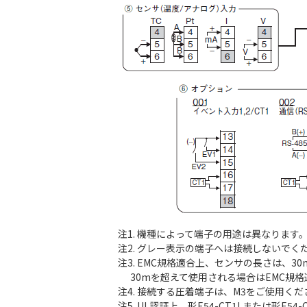
注1. 機種によって端子の用途は異なります
注2. グレー表示の端子へは接続しないでく
注3. EMC規格適合上、センサの長さは、3
30mを超えて使用される場合はEMC規格
注4. 接続する圧着端子は、M3をご使用くだ
注5. UL認証上、形E54-CT1Lまたは形