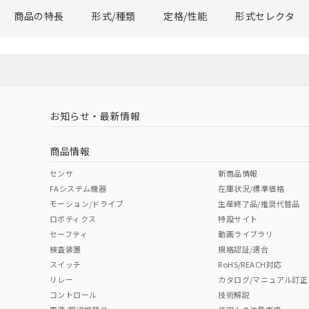
商品の特長
形式/種類
定格/性能
形式セレクタ
お知らせ・最新情報
商品情報
センサ
新商品情報
FAシステム機器
在庫状況/標準価格
モーション/ドライブ
生産終了品/推奨代替品
ロボティクス
特設サイト
セーフティ
動画ライブラリ
検査装置
規格認証/適合
スイッチ
RoHS/REACH対応
リレー
カタログ/マニュアル訂正
コントロール
技術解説