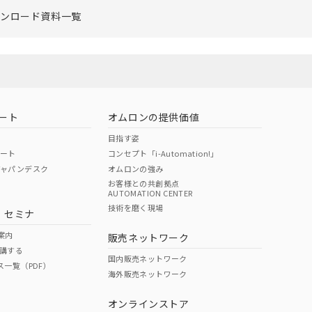
ウンロード資料一覧
ート
オムロンの提供価値
目指す姿
ポート
コンセプト「i-Automation!」
ジャパンデスク
オムロンの強み
お客様との共創拠点
AUTOMATION CENTER
技術を磨く現場
・セミナ
案内
販売ネットワーク
講する
国内販売ネットワーク
ス一覧（PDF）
海外販売ネットワーク
オンラインストア