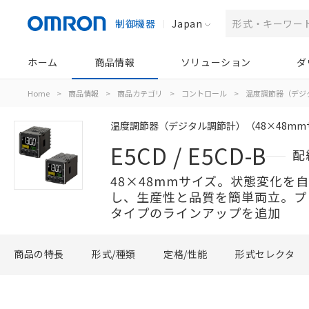
制御機器
Japan
ホーム
商品情報
ソリューション
ダ
Home
>
商品情報
>
商品カテゴリ
>
コントロール
>
温度調節器（デジ
温度調節器（デジタル調節計）（48×48mm
E5CD / E5CD-B
配
48×48mmサイズ。状態変化を
し、生産性と品質を簡単両立。プッ
タイプのラインアップを追加
商品の特長
形式/種類
定格/性能
形式セレクタ