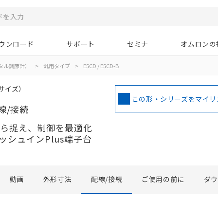
ウンロード
サポート
セミナ
オムロンの
タル調節計）
>
汎用タイプ
>
E5CD / E5CD-B
サイズ）
この形・シリーズをマイリ
線/接続
自ら捉え、制御を最適化
シュインPlus端子台
動画
外形寸法
配線/接続
ご使用の前に
ダ