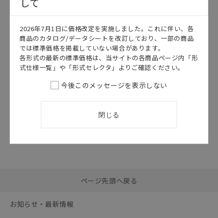
して
このカタログを選択
2026年7月1日に価格改定を実施しました。これに伴い、各
カタログ
日本語
商品のカタログ/データシートを改訂しており、一部の商品
SDGR-008R
では標準価格を掲載していない場合があります。
V780シリーズ
各形式の最新の標準価格は、当サイトの各商品ページ内「形
カタログ
式仕様一覧」や「形式セレクタ」よりご確認ください。
2026/07/01
更新
今後このメッセージを表示しない
閉じる
選択したファイルを一
0
ページ先頭へ戻る
括ダウンロード
選択可能容量：
0.0
MB /
100
MB
お知らせ・最新情報
リセット