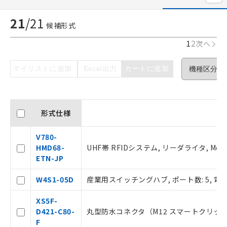
21
/
21
候補形式
1
2
次へ
マイリストに追加
Excel出力
カートに追加
形式仕様
V780-
HMD68-
UHF帯 RFIDシステム, リーダライタ, Mod
ETN-JP
W4S1-05D
産業用スイッチングハブ, ポート数: 5, 
XS5F-
D421-C80-
丸型防水コネクタ（M12 スマートクリック）,
F