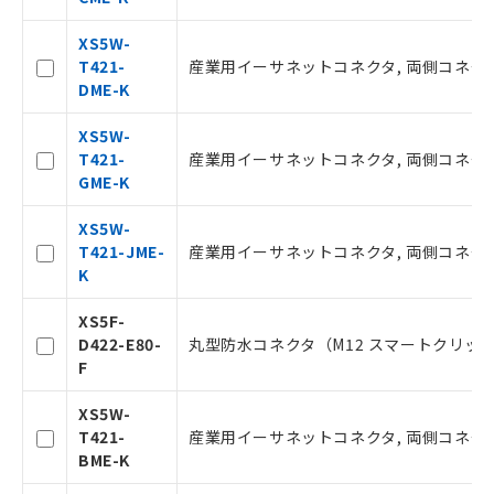
事前の承諾なく第三者に漏洩または開
認ください)
示しないようお願いします。
XS5W-
マイパーツ機能（部品リスト作成サー
空
受注生産機種、また在庫状況の
T421-
産業用イーサネットコネクタ, 両側コネクタ付
ビス）をご利用いただくには、I-Web
白
情報を公開していない機種
DME-K
メンバーズにご登録されている必要が
あります。
XS5W-
お客様が当ウェブサイト上で当社にご
T421-
産業用イーサネットコネクタ, 両側コネクタ付
登録された部品リストについて、当社
GME-K
および当社の共同利用者が、当社の製
品・サービスに関するお客様との取
XS5W-
引・商談に必要な範囲で利用すること
T421-JME-
産業用イーサネットコネクタ, 両側コネクタ付
をご了承ください。
K
※当社の共同利用者とは、
"個人情報
の共同利用に関して"
の「1.共同利
XS5F-
用者の範囲」に記載されている法人を
D422-E80-
丸型防水コネクタ（M12 スマートクリック）, 
指します。
F
XS5W-
T421-
産業用イーサネットコネクタ, 両側コネクタ付
BME-K