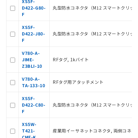
XS5F-
D422-G80-
丸型防水コネクタ（M12 スマートクリック）, 
本サービスは、当社制御機器事業取扱
F
商品の当社在庫状況および標準価格(税
抜)を提供させていただくものです。
XS5F-
当社制御機器事業取扱商品の中には、
D422-J80-
丸型防水コネクタ（M12 スマートクリック）, 
本サービスの対象外となる商品もある
F
ことをご了承ください。
在庫状況および標準価格照会結果は、
V780-A-
記載している更新日時点での社内デー
JIME-
RFタグ, 1kバイト
タに基づき作成されるものであり、閲
記
説明
Z3BLI-10
覧された時点での実際の在庫および標
号
準価格とは異なる場合があることをご
V780-A-
了承ください。
RFタグ用アタッチメント
TA-133-10
○
一定数以上の在庫あり
正式な納期状況および標準価格はお客
様のお取引先、またはお客様担当のオ
XS5F-
ムロン制御機器販売店・当社販売員に
△
一定数には満たないが在庫あり
D422-C80-
丸型防水コネクタ（M12 スマートクリック）, 
ご相談ください。
F
オムロン制御機器販売店や当社販売拠
－
在庫なし(最新の在庫状況につ
点は「
販売ネットワーク
」をご確認
いては、お客様のお取引先、ま
XS5W-
ください。
たはお客様担当のオムロン制御
T421-
産業用イーサネットコネクタ, 両側コネクタ付
在庫状況および標準価格結果を当社の
機器販売店・当社販売員にご確
CME-K