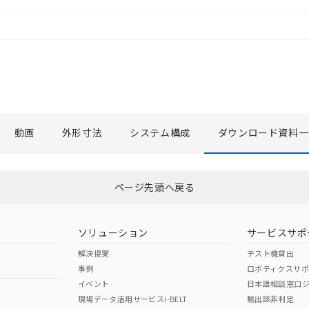
動画
外形寸法
システム構成
ダウンロード資料一
選択したファイルを一括ダウンロード
0
選択可能容量：
0.0
MB /
100
MB
ページ先頭へ戻る
ソリューション
サービスサポ
解決提案
テスト機貸出
事例
ロボティクスサ
イベント
日本語相談窓口
現場データ活用サービスi-BELT
輸出該非判定