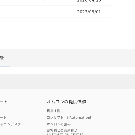
-
2023/09/01
覧
リセット
ート
オムロンの提供価値
目指す姿
ポート
コンセプト「i-Automation!」
ジャパンデスク
オムロンの強み
お客様との共創拠点
AUTOMATION CENTER