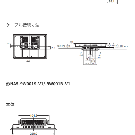
ケーブル接続寸法
形NA5-9W001S-V1/-9W001B-V1
本体