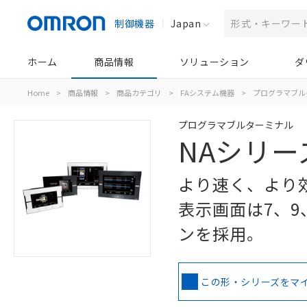
制御機器
Japan
ホーム
商品情報
ソリューション
ダ
Home
>
商品情報
>
商品カテゴリ
>
FAシステム機器
>
プログラマブル
プログラマブルターミナル
NAシリー
より速く、より
表示画面は7、9
ンを採用。
この形・シリーズをマ