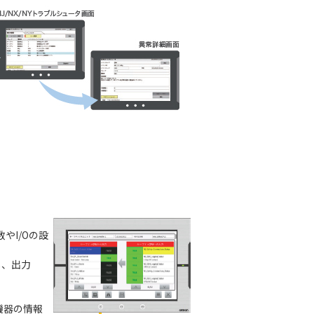
やI/Oの設
し、出力
機器の情報