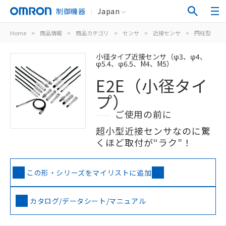
制御機器
Japan
Home
>
商品情報
>
商品カテゴリ
>
センサ
>
近接センサ
>
円柱型
>
小径タイプ近接センサ（φ3、φ4、
φ5.4、φ6.5、M4、M5）
E2E（小径タイ
プ）
ご使用の前に
超小型近接センサなのに驚
くほど取付が“ラク”！
この形・シリーズをマイリストに追加
カタログ/データシート/マニュアル