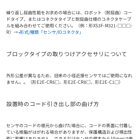
繰り返し屈曲性能をお求めの場合には、ロボット（耐屈曲）コー
ドタイプ、またはコネクタタイプと耐屈曲仕様のコネクタケーブ
ルを組み合わせてご使用ください。（例：形XS3F-M321-□□□-
R）→
形式/種類「センサ/IOコネクタ」
ブロックタイプの取りつけアクセサリについて
外形公差が異なるため、旧来の小径近接センサではご使用になれ
ません。。（形E2E-CR6□、形E2E-CR8□、形E2E-C1□）
設置時のコード引き出し部の曲げ方
センサのコードの根元から曲げた場合に、コードの表面に付着し
ている樹脂がはがれる場合がありますが、保護構造および検出性
能に影響はありません。できるだけセンサの根本から10mmは曲