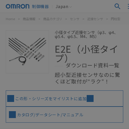
制御機器
Japan
Home
>
商品情報
>
商品カテゴリ
>
センサ
>
近接センサ
>
円柱型
>
小径タイプ近接センサ（φ3、φ4、
φ5.4、φ6.5、M4、M5）
E2E（小径タイ
プ）
ダウンロード資料一覧
超小型近接センサなのに驚
くほど取付が“ラク”！
この形・シリーズをマイリストに追加
カタログ/データシート/マニュアル