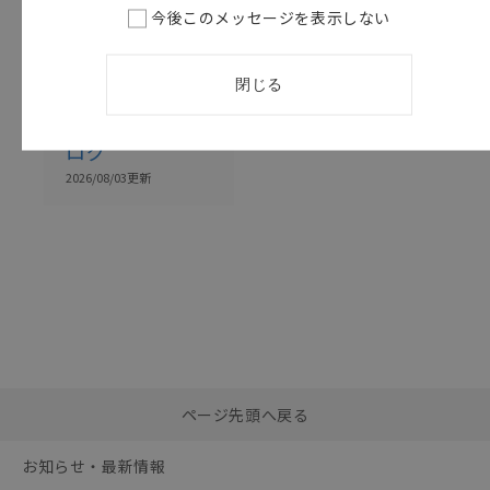
今後このメッセージを表示しない
このカタログを選択
カタログ
日本語
CDJC-011AK
閉じる
M12/M8 丸型
コネクタ カタ
ログ
2026/08/03
更新
選択したファイルを一
0
ページ先頭へ戻る
括ダウンロード
選択可能容量：
0.0
MB /
100
MB
お知らせ・最新情報
リセット