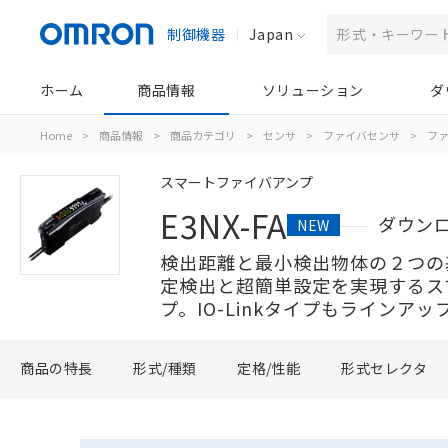
制御機器
Japan
ホーム
商品情報
ソリューション
ダ
Home
>
商品情報
>
商品カテゴリ
>
センサ
>
ファイバセンサ
>
フ
スマートファイバアンプ
E3NX-FA
ダウン
NEW
検出距離と最小検出物体の２つの
定検出と超簡単設定を実現するス
プ。IO-Linkタイプもラインアッ
商品の特長
形式/種類
定格/性能
形式セレクタ