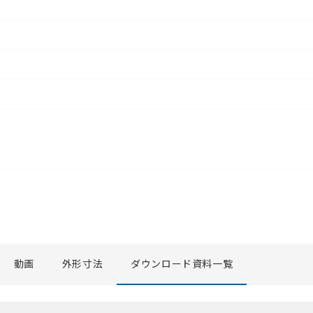
動画
外形寸法
ダウンロード資料一覧
選択したファイルを一括ダウンロード
0
選択可能容量：
0.0
MB /
100
MB