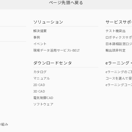
ページ先頭へ戻る
ソリューション
サービスサポ
解決提案
テスト機貸出
事例
ロボティクスサ
イベント
日本語相談窓口
現場データ活用サービスi-BELT
輸出該非判定
ダウンロードセンタ
eラーニング
カタログ
eラーニングのご
マニュアル
コースを選んで受
2D CAD
eラーニングコー
3D CAD
電気制御CAD
ソフトウェア
り組み