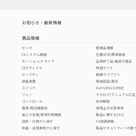
お知らせ・最新情報
商品情報
センサ
新商品情報
FAシステム機器
在庫状況/標準価格
モーション/ドライブ
生産終了品/推奨代替品
ロボティクス
特設サイト
セーフティ
動画ライブラリ
検査装置
規格認証/適合
スイッチ
RoHS/REACH対応
リレー
カタログ/マニュアル訂正
コントロール
技術解説
電源/周辺機器他
使用上の注意事項
省エネ支援/環境対策機器
製品に関するFAQ
目的・仕様から探す
FA用語辞典
改善・活用事例から探す
製品セキュリティへの取