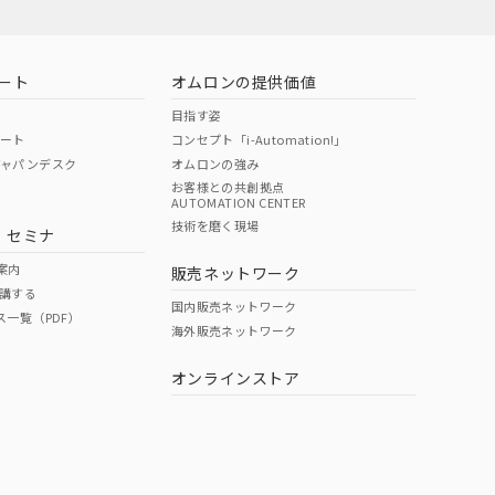
ート
オムロンの提供価値
目指す姿
ポート
コンセプト「i-Automation!」
ジャパンデスク
オムロンの強み
お客様との共創拠点
AUTOMATION CENTER
技術を磨く現場
・セミナ
案内
販売ネットワーク
講する
国内販売ネットワーク
ス一覧（PDF）
海外販売ネットワーク
オンラインストア