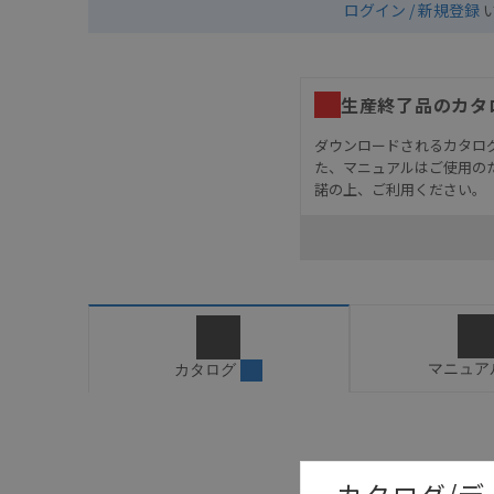
ログイン / 新規登録
生産終了品のカタ
ダウンロードされるカタロ
た、マニュアルはご使用の
諾の上、ご利用ください。
お客様が本製品を人命や
長設計により必要な安全
設置されていることを、
カタログ/マニュアルに
ご確認のうえご使用くだ
字が含まれている可能性
マニュア
カタログ
記載されているサービス
サイトの掲載内容をご確