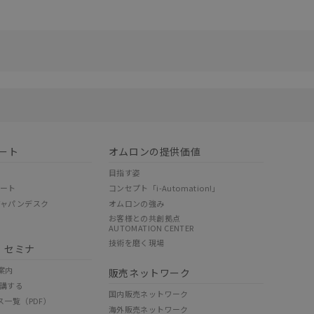
リセット
ート
オムロンの提供価値
目指す姿
ポート
コンセプト「i-Automation!」
ジャパンデスク
オムロンの強み
お客様との共創拠点
AUTOMATION CENTER
技術を磨く現場
・セミナ
案内
販売ネットワーク
講する
国内販売ネットワーク
ス一覧（PDF）
海外販売ネットワーク