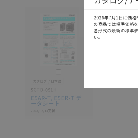
カタログ/
2026年7月1日に
の商品では標準価格
各形式の最新の標準
い。
このカタログを選択
カタログ
日本語
SGTD-051H
E5AR-T, E5ER-T デ
ータシート
2023/02/13
更新