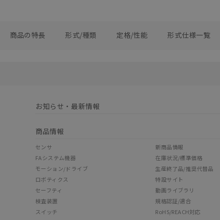
商品の特長
形式/種類
定格/性能
形式仕様一覧
お知らせ・最新情報
商品情報
センサ
新商品情報
FAシステム機器
在庫状況/標準価格
モーション/ドライブ
生産終了品/推奨代替品
ロボティクス
特設サイト
セーフティ
動画ライブラリ
検査装置
規格認証/適合
スイッチ
RoHS/REACH対応