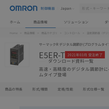
制御機器
Japan
ホーム
商品情報
ソリューション
ダ
Home
>
商品情報
>
商品カテゴリ
>
コントロール
>
温度調節器（デジ
サーマックR デジタル調節計(プログラムタイ
E5ER-T
2021年03月 受注終了
ダウンロード資料一覧
高速・高精度のデジタル調節計に4
ムタイプ登場
商品の特長
形式/種類
定格/性能
形式仕様一覧