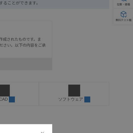
ドすることができます。
在庫・価格
無料テスト機
作成されたものです。ま
ださい。以下の内容をご承
として危険を知らせたり、冗
た用途に対して適切に配電・
器・装置の機能や安全性を
記載しています。・誤字、脱
 CAD
ソフトウェア
可能性があります。改めて当