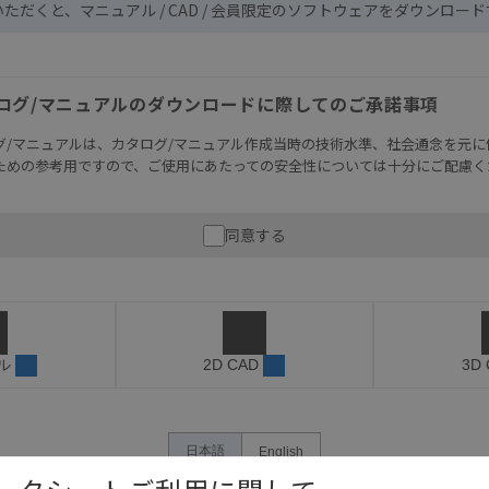
いただくと、マニュアル / CAD / 会員限定のソフトウェアをダウンロー
ログ/マニュアルのダウンロードに際してのご承諾事項
グ/マニュアルは、カタログ/マニュアル作成当時の技術水準、社会通念を元に
ための参考用ですので、ご使用にあたっての安全性については十分にご配慮く
財産に重大な危険を及ぼすような用途に使用される場合には、システム全体
同意する
性を確保できるよう設計されていること、および本製品が全体の中で意図し
必ず事前に確認してください。
記載されているアプリケーション事例は参考用ですので、ご採用に際しては機
さい。・商品に接続される推奨機器等、現在では入手困難なものもそのまま
がありますがご容赦ください。
ル
2D CAD
3D
内容や連絡先等は作成当時のものであり、変更・改定させていただいている
認のうえ、ご用命下さいますようお願いいたします。
日本語
English