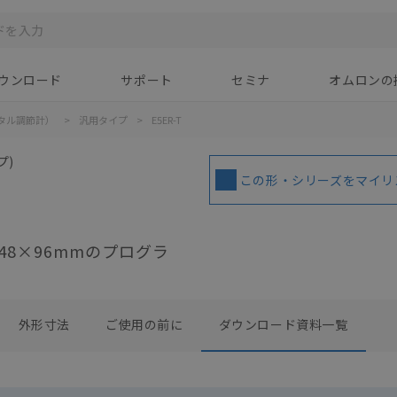
ウンロード
サポート
セミナ
オムロンの
タル調節計）
>
汎用タイプ
>
E5ER-T
プ)
この形・シリーズをマイリ
8×96mmのプログラ
外形寸法
ご使用の前に
ダウンロード資料一覧