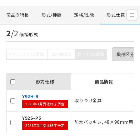
商品の特長
形式/種類
定格/性能
形式仕様一覧
ご利用条件
2
/
2
候補形式
以下の条件をお読みいただき、同意のうえ
ご利用ください。
マイリストに追加
Excel出力
カートに追加
本サービスは、当社制御機器事業取扱
商品の当社在庫状況および標準価格(税
抜)を提供させていただくものです。
形式仕様
商品情報
当社制御機器事業取扱商品の中には、
本サービスの対象外となる商品もある
Y92H-9
ことをご了承ください。
取りつけ金具
在庫状況および標準価格照会結果は、
2028年3月受注終了予定
記載している更新日時点での社内デー
タに基づき作成されるものであり、閲
Y92S-P5
記
説明
防水パッキン, 48×96mm用
覧された時点での実際の在庫および標
2028年3月受注終了予定
号
準価格とは異なる場合があることをご
了承ください。