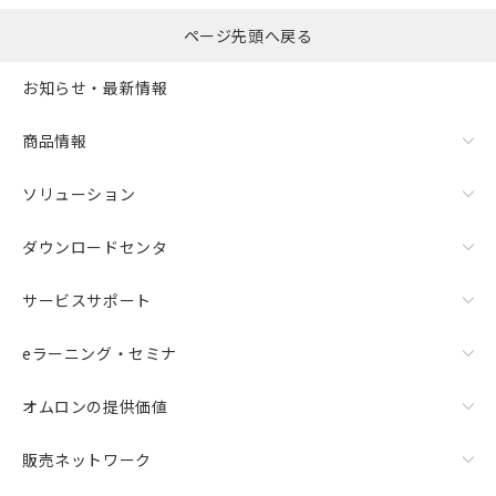
○
一定数以上の在庫あり
正式な納期状況および標準価格はお客
様のお取引先、またはお客様担当のオ
ページ先頭へ戻る
ムロン制御機器販売店・当社販売員に
△
一定数には満たないが在庫あり
ご相談ください。
お知らせ・最新情報
オムロン制御機器販売店や当社販売拠
－
在庫なし(最新の在庫状況につ
点は「
販売ネットワーク
」をご確認
いては、お客様のお取引先、ま
商品情報
ください。
たはお客様担当のオムロン制御
在庫状況および標準価格結果を当社の
機器販売店・当社販売員にご確
ソリューション
事前の承諾なく第三者に漏洩または開
認ください)
示しないようお願いします。
マイパーツ機能（部品リスト作成サー
ダウンロードセンタ
空
受注生産機種、また在庫状況の
ビス）をご利用いただくには、I-Web
白
情報を公開していない機種
メンバーズにご登録されている必要が
サービスサポート
あります。
お客様が当ウェブサイト上で当社にご
eラーニング・セミナ
登録された部品リストについて、当社
および当社の共同利用者が、当社の製
品・サービスに関するお客様との取
オムロンの提供価値
引・商談に必要な範囲で利用すること
をご了承ください。
販売ネットワーク
※当社の共同利用者とは、
"個人情報