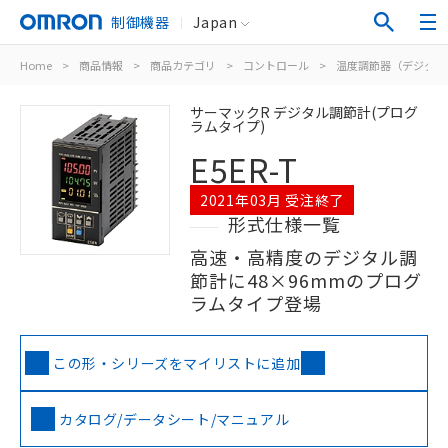
制御機器
Japan
Home
>
商品情報
>
商品カテゴリ
>
コントロール
>
温度調節器（デジタル
サーマックR デジタル調節計(プログ
ラムタイプ)
E5ER-T
2021年03月 受注終了
形式仕様一覧
高速・高精度のデジタル調
節計に48×96mmのプログ
ラムタイプ登場
この形・シリーズをマイリストに追加
カタログ/データシート/マニュアル