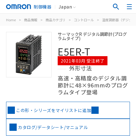
制御機器
Japan
Home
>
商品情報
>
商品カテゴリ
>
コントロール
>
温度調節器（デジタル
サーマックR デジタル調節計(プログ
ラムタイプ)
E5ER-T
2021年03月 受注終了
外形寸法
高速・高精度のデジタル調
節計に48×96mmのプログ
ラムタイプ登場
この形・シリーズをマイリストに追加
カタログ/データシート/マニュアル