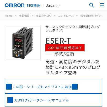
制御機器
Japan
Home
>
商品情報
>
商品カテゴリ
>
コントロール
>
温度調節器（デジタル
サーマックR デジタル調節計(プログ
ラムタイプ)
E5ER-T
2021年03月 受注終了
形式/種類
高速・高精度のデジタル調
節計に48×96mmのプログ
ラムタイプ登場
この形・シリーズをマイリストに追加
カタログ/データシート/マニュアル