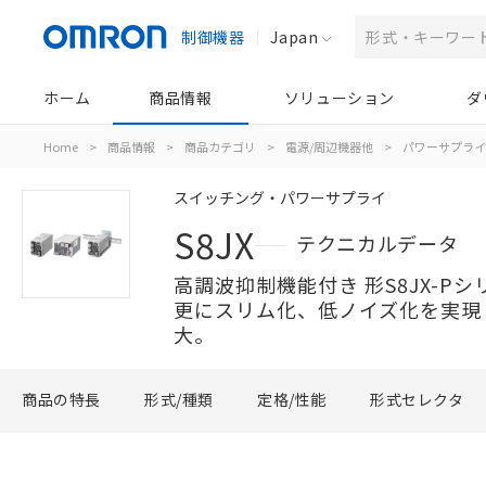
制御機器
Japan
ホーム
商品情報
ソリューション
ダ
Home
>
商品情報
>
商品カテゴリ
>
電源/周辺機器他
>
パワーサプライ
スイッチング・パワーサプライ
S8JX
テクニカルデータ
高調波抑制機能付き 形S8JX-P
更にスリム化、低ノイズ化を実現
大。
商品の特長
形式/種類
定格/性能
形式セレクタ