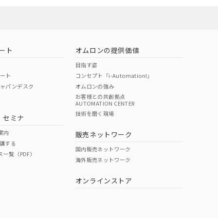
ート
オムロンの提供価値
目指す姿
ポート
コンセプト「i-Automation!」
ジャパンデスク
オムロンの強み
お客様との共創拠点
AUTOMATION CENTER
技術を磨く現場
・セミナ
案内
販売ネットワーク
講する
国内販売ネットワーク
ス一覧（PDF）
海外販売ネットワーク
オンラインストア