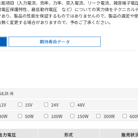
性能項目（入力電流、効率、力率、突入電流、リーク電流、雑音端子電
過電圧保護特性、最低動作電圧 など）についての実力値をテクニカル
であり、製品の性能を保証するものではありませんので、製品の選定や
告無く変更する場合がありますので、予めご了承ください。
期待寿命データ
S8JX-N
12V
15V
24V
48V
30W
50W
100W
150W
300W
60
出力電圧
形式
販売状