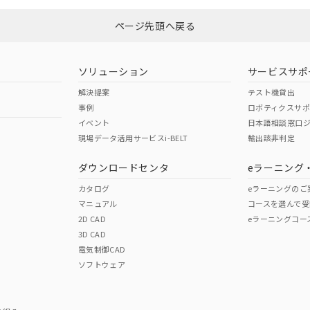
ページ先頭へ戻る
ソリューション
サービスサポ
解決提案
テスト機貸出
事例
ロボティクスサ
イベント
日本語相談窓口
現場データ活用サービスi-BELT
輸出該非判定
ダウンロードセンタ
eラーニング
カタログ
eラーニングのご
マニュアル
コースを選んで受
2D CAD
eラーニングコー
3D CAD
電気制御CAD
ソフトウェア