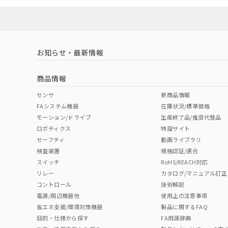
お知らせ・最新情報
商品情報
センサ
新商品情報
FAシステム機器
在庫状況/標準価格
モーション/ドライブ
生産終了品/推奨代替品
ロボティクス
特設サイト
セーフティ
動画ライブラリ
検査装置
規格認証/適合
スイッチ
RoHS/REACH対応
リレー
カタログ/マニュアル訂正
コントロール
技術解説
電源/周辺機器他
使用上の注意事項
省エネ支援/環境対策機器
製品に関するFAQ
目的・仕様から探す
FA用語辞典