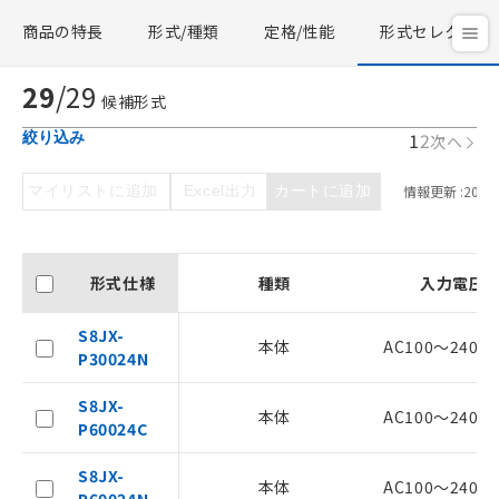
商品の特長
形式/種類
定格/性能
形式セレクタ
29
/
29
候補形式
1
2
絞り込み
次へ
マイリストに追加
Excel出力
カートに追加
情報更新 :
2026/
形式仕様
種類
入力電圧
S8JX-
本体
AC100～240V(
P30024N
S8JX-
本体
AC100～240V(
P60024C
S8JX-
本体
AC100～240V(