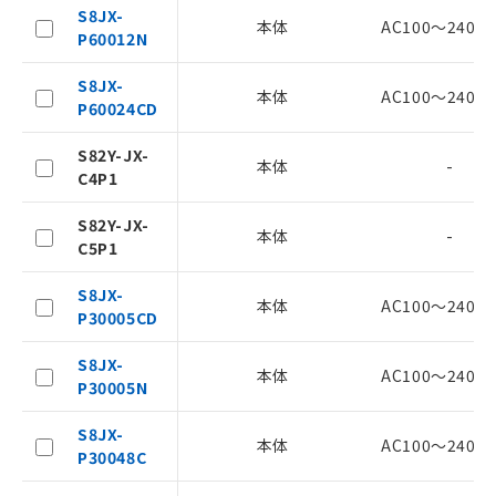
記載している更新日時点での社内デー
S8JX-
本体
AC100～240V(
記
タに基づき作成されるものであり、閲
説明
P60012N
号
覧された時点での実際の在庫および標
準価格とは異なる場合があることをご
S8JX-
本体
AC100～240V(
了承ください。
P60024CD
○
一定数以上の在庫あり
正式な納期状況および標準価格はお客
様のお取引先、またはお客様担当のオ
S82Y-JX-
△
一定数には満たないが在庫あり
本体
-
ムロン制御機器販売店・当社販売員に
C4P1
ご相談ください。
－
在庫なし(最新の在庫状況につ
オムロン制御機器販売店や当社販売拠
S82Y-JX-
本体
-
いては、お客様のお取引先、ま
点は「
販売ネットワーク
」をご確認
C5P1
たはお客様担当のオムロン制御
ください。
機器販売店・当社販売員にご確
在庫状況および標準価格結果を当社の
S8JX-
本体
AC100～240V(
認ください)
事前の承諾なく第三者に漏洩または開
P30005CD
示しないようお願いします。
マイパーツ機能（部品リスト作成サー
空
受注生産機種、また在庫状況の
S8JX-
本体
AC100～240V(
ビス）をご利用いただくには、I-Web
白
情報を公開していない機種
P30005N
メンバーズにご登録されている必要が
あります。
S8JX-
本体
AC100～240V(
お客様が当ウェブサイト上で当社にご
P30048C
登録された部品リストについて、当社