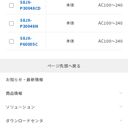
および当社の共同利用者が、当社の製
S8JX-
本体
AC100～240V(
品・サービスに関するお客様との取
P30048CD
引・商談に必要な範囲で利用すること
をご了承ください。
S8JX-
本体
AC100～240V(
※当社の共同利用者とは、
"個人情報
P30048N
の共同利用に関して"
の「1.共同利
用者の範囲」に記載されている法人を
S8JX-
本体
AC100～240V(
指します。
P60005C
ページ先頭へ戻る
お知らせ・最新情報
商品情報
ソリューション
ダウンロードセンタ