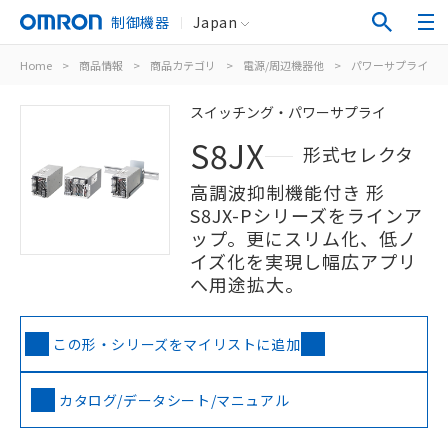
制御機器
Japan
Home
>
商品情報
>
商品カテゴリ
>
電源/周辺機器他
>
パワーサプライ（
スイッチング・パワーサプライ
S8JX
形式セレクタ
高調波抑制機能付き 形
S8JX-Pシリーズをラインア
ップ。更にスリム化、低ノ
イズ化を実現し幅広アプリ
へ用途拡大。
この形・シリーズをマイリストに追加
カタログ/データシート/マニュアル